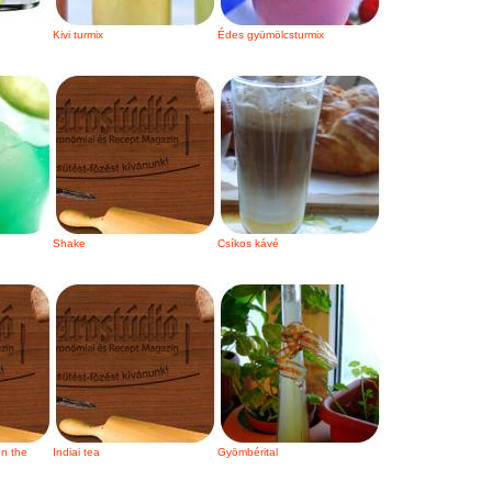
Kivi turmix
Édes gyümölcsturmix
Shake
Csíkos kávé
on the
Indiai tea
Gyömbérital