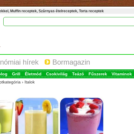
kel, Muffin receptek, Szárnyas ételreceptek, Torta receptek
nómiai hírek
Bormagazin
blog
Grill
Életmód
Csokivilág
Teázó
Fűszerek
Vitaminok
tkategória › Italok