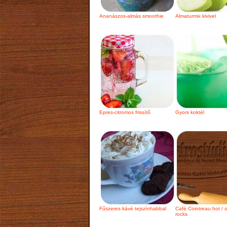
Ananászos-almás smoothie
Almaturmix kivivel
Epres-citromos frissítő
Gyors koktél
Fűszeres kávé tejszínhabbal
Café Cointreau hot / 
rocks