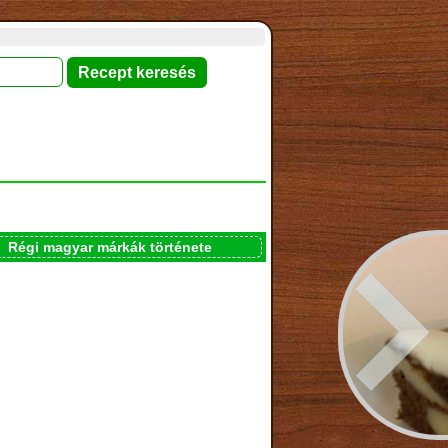
Régi magyar márkák története