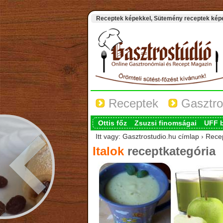
Receptek képekkel, Sütemény receptek képek
Receptek
Gasztro
Ottis főz
Zsuzsi finomságai
UFF 
Itt vagy: Gasztrostudio.hu címlap › Recep
Italok
receptkategória