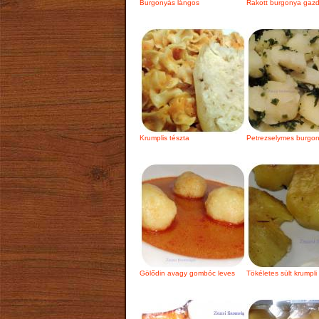
Burgonyás lángos
Rakott burgonya gazd
Krumplis tészta
Petrezselymes burgo
Gölődin avagy gombóc leves
Tökéletes sült krumpli