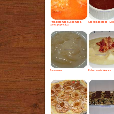
Paradicsomos húsgombóc,
Csokoládészósz - Milk
töltött paprikával
Almaszósz
Kelkáposztafőzelék