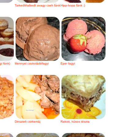
Tarkedli/talkedli avagy cseh fánk
Hipp-hopp fánk :)
i fánk)
Mennyei csokoládéfagyi
Eper fagyi
Dinsztelt csirkemáj
Rakott, húsos tészta