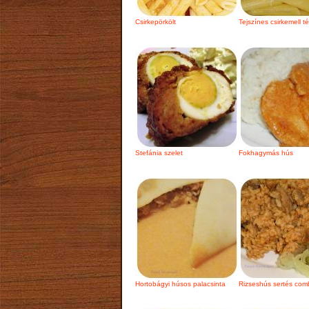
Csirkepörkölt
Tejszínes csirkemell t
Stefánia szelet
Fokhagymás hús
Hortobágyi húsos palacsinta
Rizseshús sertés com