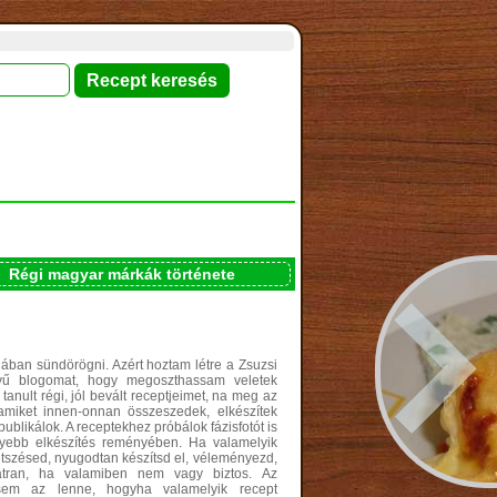
Régi magyar márkák története
ában sündörögni. Azért hoztam létre a Zsuzsi
vű blogomat, hogy megoszthassam veletek
nult régi, jól bevált receptjeimet, na meg az
amiket innen-onnan összeszedek, elkészítek
 publikálok. A receptekhez próbálok fázisfotót is
nyebb elkészítés reményében. Ha valamelyik
tetszésed, nyugodtan készítsd el, véleményezd,
tran, ha valamiben nem vagy biztos. Az
sem az lenne, hogyha valamelyik recept