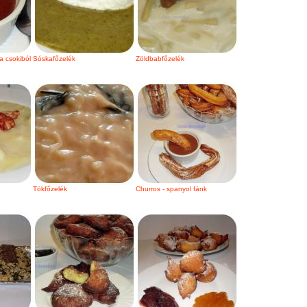
a csokiból
Sóskafőzelék
Zöldbabfőzelék
Tökfőzelék
Churros - spanyol fánk