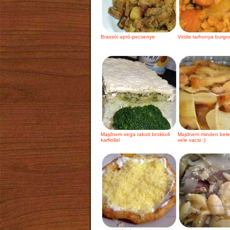
Brassói apró-pecsenye
Virslis tarhonya burgo
Majdnem vega rakott brokkoli
Majdnem minden bele
karfiollal
vele vacsi :)