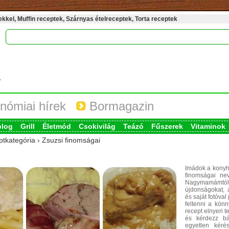
kel, Muffin receptek, Szárnyas ételreceptek, Torta receptek
nómiai hírek
Bormagazin
blog
Grill
Életmód
Csokivilág
Teázó
Fűszerek
Vitaminok
ptkategória › Zsuzsi finomságai
Imádok a konyh
finomságai ne
Nagymamámtól ta
újdonságokat, 
és saját fotóval
feltenni a kön
recept elnyeri 
és kérdezz bá
egyetlen kéré