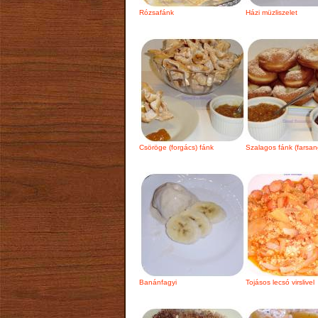
Rózsafánk
Házi müzliszelet
Csöröge (forgács) fánk
Szalagos fánk (farsang
Banánfagyi
Tojásos lecsó virslivel