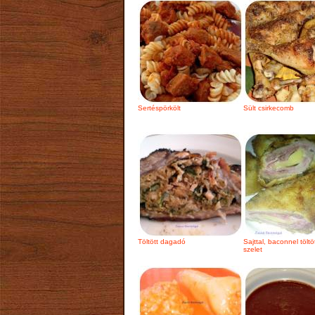
Sertéspörkölt
Sült csirkecomb
Töltött dagadó
Sajttal, baconnel töltöt
szelet