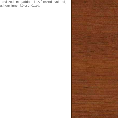
s elviszed magaddal, közzéteszed valahol,
eg, hogy innen kölcsönözted.