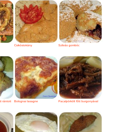
Csikóstokány
Szilvás gombóc
t rántott
Bolognai lasagne
Pacalpörkölt főtt burgonyával