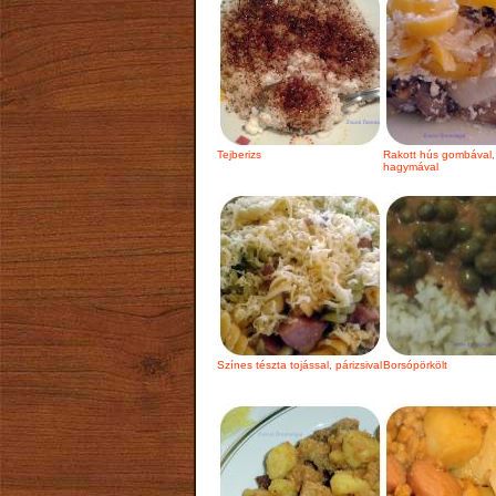
Tejberizs
Rakott hús gombával,
hagymával
Színes tészta tojással, párizsival
Borsópörkölt