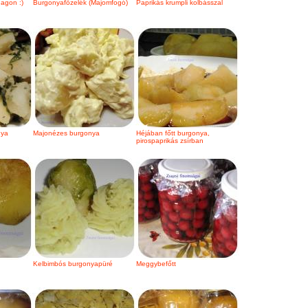
agon :)
Burgonyafőzelék (Majomfogó)
Paprikás krumpli kolbásszal
nya
Majonézes burgonya
Héjában főtt burgonya,
pirospaprikás zsírban
Kelbimbós burgonyapüré
Meggybefőtt