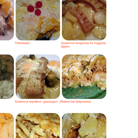
Tükörtojás
Szalonna burgonya és hagyma
ágyon
Szalonna tepsiben, gazdagon :)
Rakott kel (káposzta)