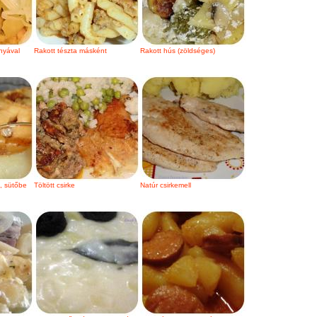
nyával
Rakott tészta másként
Rakott hús (zöldséges)
, sütőbe
Töltött csirke
Natúr csirkemell