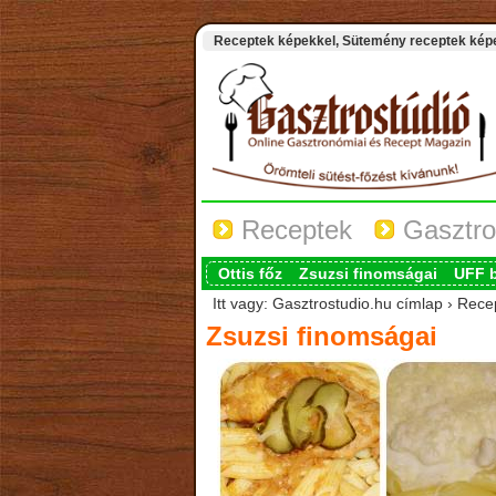
Receptek képekkel, Sütemény receptek képek
Receptek
Gasztro
Ottis főz
Zsuzsi finomságai
UFF 
Itt vagy: Gasztrostudio.hu címlap › Rece
Zsuzsi finomságai