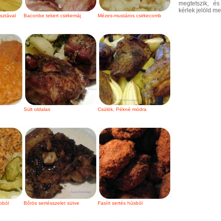
megtetszik, é
kérlek jelöld m
észtával
Baconbe tekert csirkemáj
Mézes-mustáros csirkecomb
Sült oldalas
Csülök, Pékné módra
bból
Bőrös sertésszelet sütve
Fasírt sertés húsból