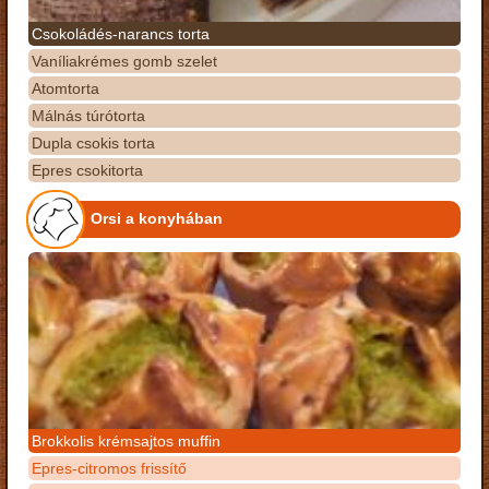
Csokoládés-narancs torta
Vaníliakrémes gomb szelet
Atomtorta
Málnás túrótorta
Dupla csokis torta
Epres csokitorta
Orsi a konyhában
Brokkolis krémsajtos muffin
Epres-citromos frissítő