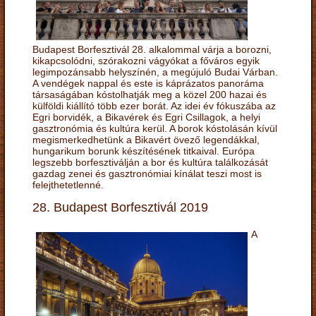
Budapest Borfesztivál 28. alkalommal várja a borozni,
kikapcsolódni, szórakozni vágyókat a főváros egyik
legimpozánsabb helyszínén, a megújuló Budai Várban.
A vendégek nappal és este is káprázatos panoráma
társaságában kóstolhatják meg a közel 200 hazai és
külföldi kiállító több ezer borát. Az idei év fókuszába az
Egri borvidék, a Bikavérek és Egri Csillagok, a helyi
gasztronómia és kultúra kerül. A borok kóstolásán kívül
megismerkedhetünk a Bikavért övező legendákkal,
hungarikum borunk készítésének titkaival. Európa
legszebb borfesztiválján a bor és kultúra találkozását
gazdag zenei és gasztronómiai kínálat teszi most is
felejthetetlenné.
28. Budapest Borfesztivál 2019
A