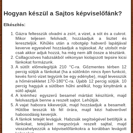
Hogyan készül a Sajtos képviselőfánk?
Elkészítés:
Gázra feltesszük olvadni a zsírt, a vizet, a sót és a cukrot.
Mikor teljesen felolvadt, hozzáadjuk a lisztet és
lereszteljük. Kihűlés után a robotgép habverő lapátjával
keverve egyesével hozzáadjuk a tojásokat. Az utolsót már
csak akkor adjuk hozzá, ha még nem állt össze a tésztánk.
Csillagcsöves habzsákból vékonyan kiolajozott tepsire kicsi
fánkokat formázunk.
A sütőt előmelegítjük 210 °C-ra. Gőzmentes térben 12
percig sütjük a fánkokat (ha a sütőnkön nincs ilyen funkció,
kevés forró vizet tegyünk be egy edénybe), majd levesszük
a hőmérsékletet 170-180°C-ra. Újabb 12 percig sütjük. 10
percig hagyjuk a sütőben hűlni anélkül, hogy kinyitnánk a
sütő ajtaját.
A krémhez egyszerű besamel mártást készítünk, majd
felolvasztjuk benne a reszelt sajtot. Lehűtjük.
A vajat habosra kikeverjük, majd hozzáadjuk a besamelt.
Hűtőbe tesszük kb fél órára, majd kézi habverővel
habosodásig keverjük.
A fánkok tetejét levágjuk. Habzsák segítségével betöltjük a
fánkokat, tetejüket megszórjuk reszelt sajttal, majd
visszahelyezzük a képviselőfánkokra a korábban levágott