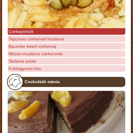
Csirkepörkölt
Tejszínes csirkemell tésztával
Baconbe tekert csirkemáj
Mézes-mustáros csirkecomb
Stefánia szelet
Fokhagymás hús
Csokoládé mánia