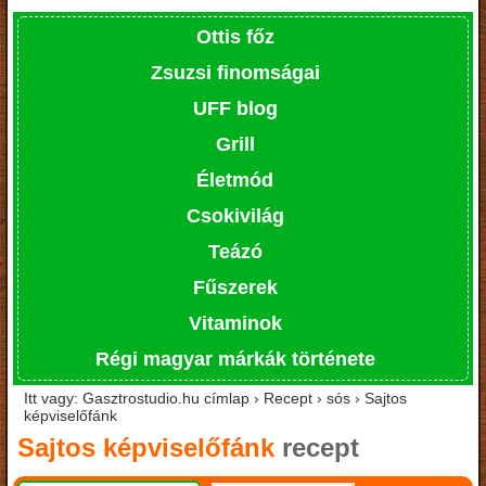
Ottis főz
Zsuzsi finomságai
UFF blog
Grill
Életmód
Csokivilág
Teázó
Fűszerek
Vitaminok
Régi magyar márkák története
Itt vagy: Gasztrostudio.hu címlap › Recept › sós › Sajtos
képviselőfánk
Sajtos képviselőfánk
recept