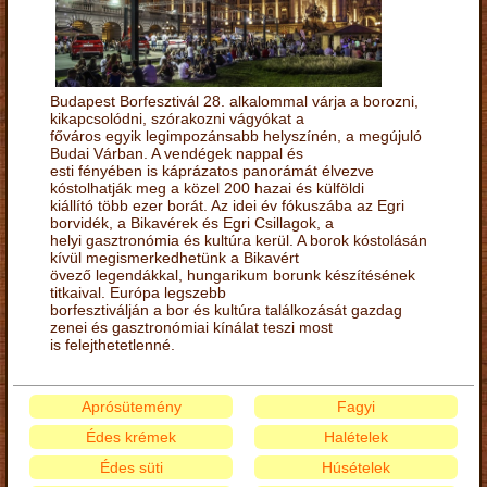
Budapest Borfesztivál 28. alkalommal várja a borozni,
kikapcsolódni, szórakozni vágyókat a
főváros egyik legimpozánsabb helyszínén, a megújuló
Budai Várban. A vendégek nappal és
esti fényében is káprázatos panorámát élvezve
kóstolhatják meg a közel 200 hazai és külföldi
kiállító több ezer borát. Az idei év fókuszába az Egri
borvidék, a Bikavérek és Egri Csillagok, a
helyi gasztronómia és kultúra kerül. A borok kóstolásán
kívül megismerkedhetünk a Bikavért
övező legendákkal, hungarikum borunk készítésének
titkaival. Európa legszebb
borfesztiválján a bor és kultúra találkozását gazdag
zenei és gasztronómiai kínálat teszi most
is felejthetetlenné.
Aprósütemény
Fagyi
Édes krémek
Halételek
Édes süti
Húsételek