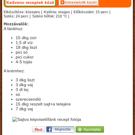
Kedvenc receptek közé
Elkészítése: közepes |
Kalória: magas |
Előkészület: 15 perc |
Sütés: 24 perc |
Sütési hőfok: 210 °C |
Hozzávalók:
A fánkhoz:
15 dkg zsír
1,5 dl víz
18 dkg liszt
pici só
pici cukor
4-5 tojás
A krémhez:
3 dkg liszt
3 dkg vaj
3 dl tej
só
szerecsendió
15 dkg reszelt sajt+a tetejére
7 dkg vaj