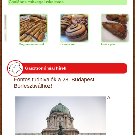
Csalános csirkegaluskaleves
Magvas-sajtos rúd
Kakaós néró
Almás pite
Z
t
Gasztronómiai hírek
Fontos tudnivalók a 28. Budapest
Borfesztiválhoz!
A