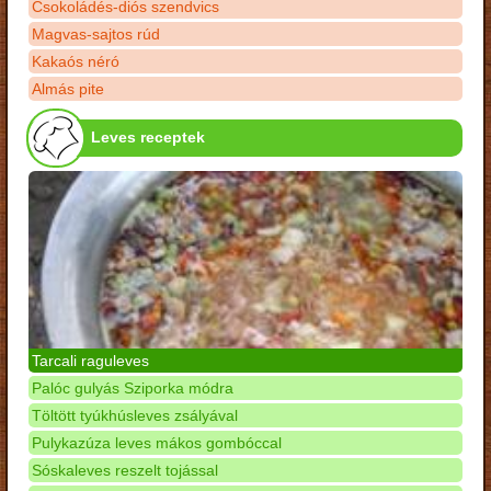
Csokoládés-diós szendvics
Magvas-sajtos rúd
Kakaós néró
Almás pite
Leves receptek
Tarcali raguleves
Palóc gulyás Sziporka módra
Töltött tyúkhúsleves zsályával
Pulykazúza leves mákos gombóccal
Sóskaleves reszelt tojással