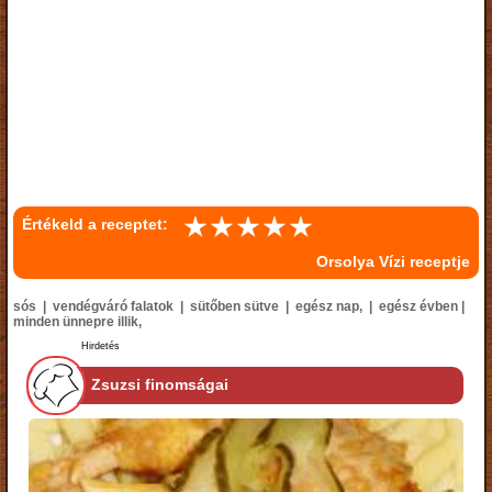
Értékeld a receptet:
Orsolya Vízi receptje
sós | vendégváró falatok | sütőben sütve | egész nap, | egész évben |
minden ünnepre illik,
Hirdetés
Zsuzsi finomságai