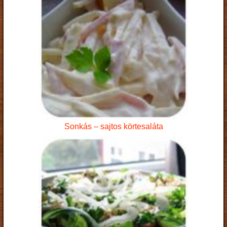
Sonkás – sajtos körtesaláta