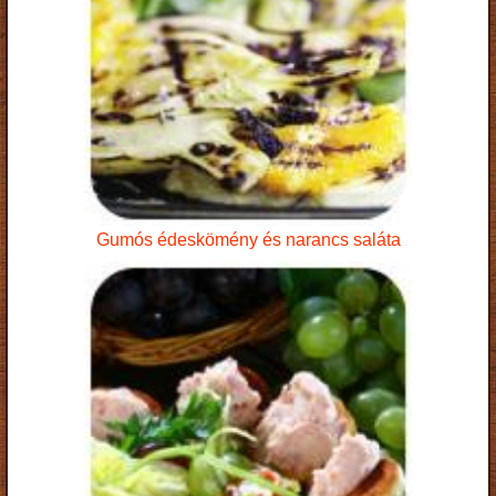
Gumós édeskömény és narancs saláta