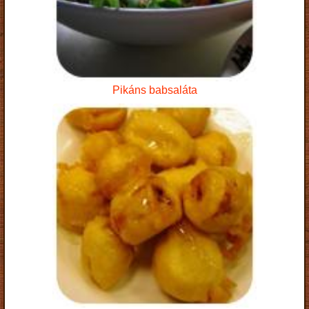
Pikáns babsaláta