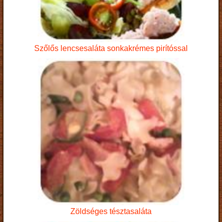
Szőlős lencsesaláta sonkakrémes pirítóssal
Zöldséges tésztasaláta