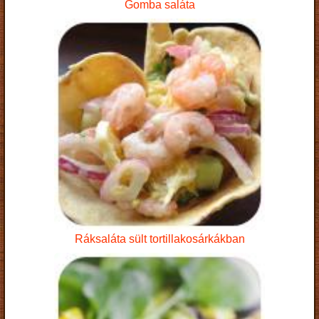
Gomba saláta
Ráksaláta sült tortillakosárkákban