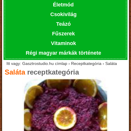
Életmód
Csokivilág
Teázó
Fűszerek
Vitaminok
Régi magyar márkák története
Itt vagy: Gasztrostudio.hu címlap › Receptkategória › Saláta
Saláta
receptkategória