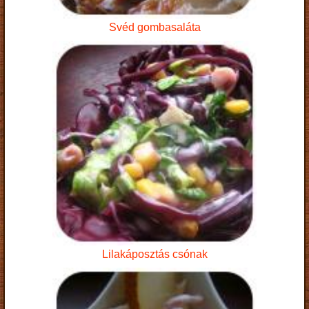
Svéd gombasaláta
Lilakáposztás csónak