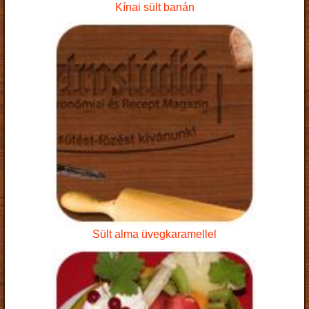
Kínai sült banán
Sült alma üvegkaramellel