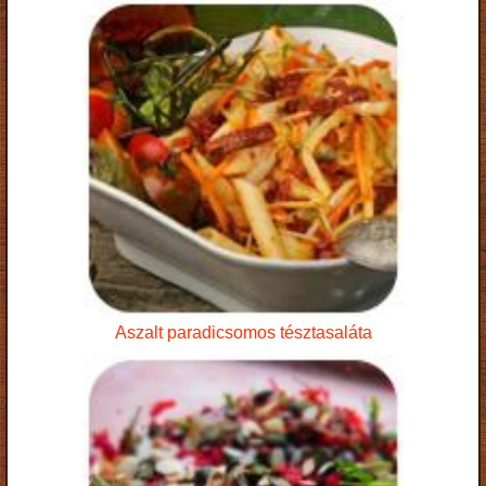
Aszalt paradicsomos tésztasaláta