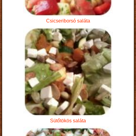
Csicseriborsó saláta
Sütőtökös saláta