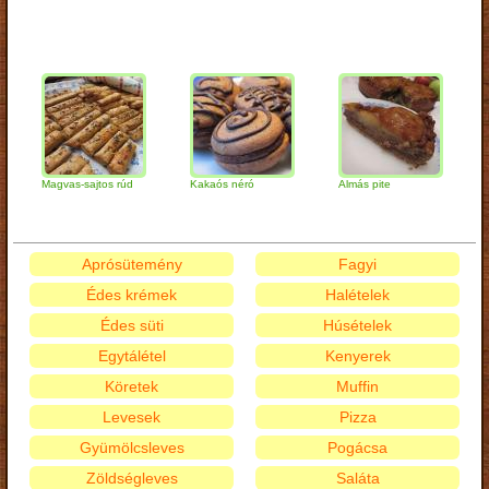
ajtos rúd
Kakaós néró
Almás pite
Zabpelyhes
túrógombóc
Aprósütemény
Fagyi
Édes krémek
Halételek
Édes süti
Húsételek
Egytálétel
Kenyerek
Köretek
Muffin
Levesek
Pizza
Gyümölcsleves
Pogácsa
Zöldségleves
Saláta