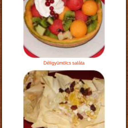
Déligyümölcs saláta