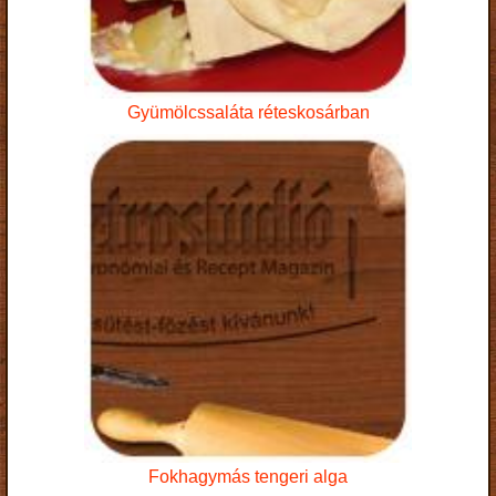
Gyümölcssaláta réteskosárban
Fokhagymás tengeri alga