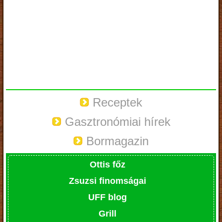
Receptek
Gasztronómiai hírek
Bormagazin
Ottis főz
Zsuzsi finomságai
UFF blog
Grill