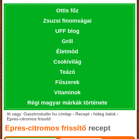
Ottis főz
Zsuzsi finomságai
UFF blog
Grill
Életmód
Csokivilág
Teázó
Fűszerek
Vitaminok
Régi magyar márkák története
Itt vagy: Gasztrostudio.hu címlap › Recept › hideg italok ›
Epres-citromos frissítő
Epres-citromos frissítő
recept