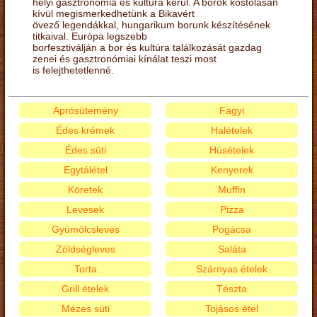
helyi gasztronómia és kultúra kerül. A borok kóstolásán
kívül megismerkedhetünk a Bikavért
övező legendákkal, hungarikum borunk készítésének
titkaival. Európa legszebb
borfesztiválján a bor és kultúra találkozását gazdag
zenei és gasztronómiai kínálat teszi most
is felejthetetlenné.
Aprósütemény
Fagyi
Édes krémek
Halételek
Édes süti
Húsételek
Egytálétel
Kenyerek
Köretek
Muffin
Levesek
Pizza
Gyümölcsleves
Pogácsa
Zöldségleves
Saláta
Torta
Szárnyas ételek
Grill ételek
Tészta
Mézes süti
Tojásos étel