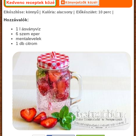
Kedvenc receptek közé
Elkészítése: könnyű |
Kalória: alacsony |
Előkészület: 10 perc |
Hozzávalók:
1 l ásványvíz
6 szem eper
mentalevelek
1 db citrom