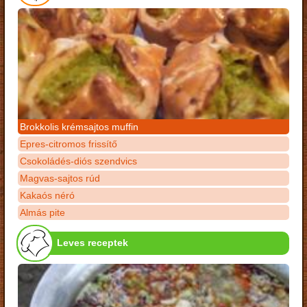
Brokkolis krémsajtos muffin
Epres-citromos frissítő
Csokoládés-diós szendvics
Magvas-sajtos rúd
Kakaós néró
Almás pite
Leves receptek