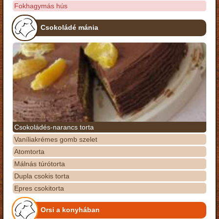
Fokhagymás hús
Csokoládé mánia
Csokoládés-narancs torta
Vaníliakrémes gomb szelet
Atomtorta
Málnás túrótorta
Dupla csokis torta
Epres csokitorta
Orsi a konyhában