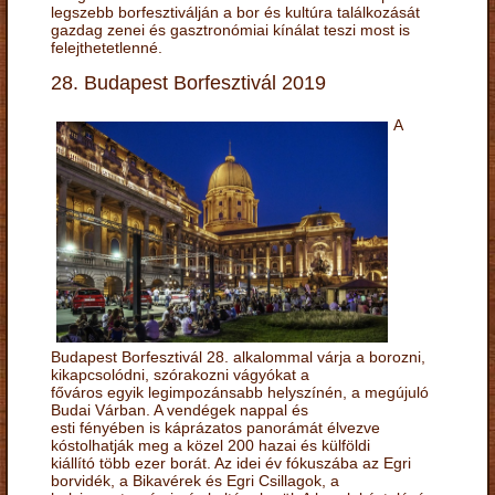
legszebb borfesztiválján a bor és kultúra találkozását
gazdag zenei és gasztronómiai kínálat teszi most is
felejthetetlenné.
28. Budapest Borfesztivál 2019
A
Budapest Borfesztivál 28. alkalommal várja a borozni,
kikapcsolódni, szórakozni vágyókat a
főváros egyik legimpozánsabb helyszínén, a megújuló
Budai Várban. A vendégek nappal és
esti fényében is káprázatos panorámát élvezve
kóstolhatják meg a közel 200 hazai és külföldi
kiállító több ezer borát. Az idei év fókuszába az Egri
borvidék, a Bikavérek és Egri Csillagok, a