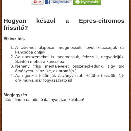
Hogyan készül a Epres-citromos
frissítő?
Elkészítés:
A citromot alaposan megmossuk, levét kifacsarjuk és
kancsóba öntjük.
Az eperszemeket is megmossuk, felezzük, negyedeljük.
Szintén mehet a kancsóba.
Néhány friss mentalevelet összetépkedünk. (Így tud
érvényesülni az íze, az aromája.)
Az egészet feltöntjük ásványvízzel. Hűtőbe tesszük, 1,5
óra múlva már fogyasztható is!
Megjegyzés:
Isteni finom és hűsítő ital nyári kánikulában!