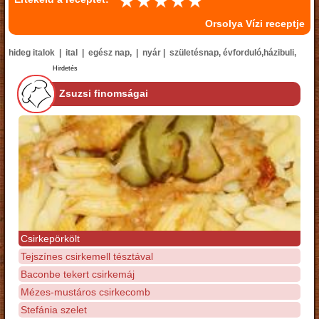
Orsolya Vízi receptje
hideg italok | ital | egész nap, | nyár | születésnap, évforduló,házibuli,
Hirdetés
Zsuzsi finomságai
Csirkepörkölt
Tejszínes csirkemell tésztával
Baconbe tekert csirkemáj
Mézes-mustáros csirkecomb
Stefánia szelet