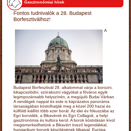
Gasztronómiai hírek
Fontos tudnivalók a 28. Budapest
Borfesztiválhoz!
A
Budapest Borfesztivál 28. alkalommal várja a borozni,
kikapcsolódni, szórakozni vágyókat a főváros egyik
legimpozánsabb helyszínén, a megújuló Budai Várban.
A vendégek nappal és este is káprázatos panoráma
társaságában kóstolhatják meg a közel 200 hazai és
külföldi kiállító több ezer borát. Az idei év fókuszába az
Egri borvidék, a Bikavérek és Egri Csillagok, a helyi
gasztronómia és kultúra kerül. A borok kóstolásán kívül
megismerkedhetünk a Bikavért övező legendákkal,
hungarikum borunk készítésének titkaival. Európa