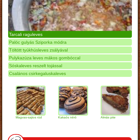
Tarcali raguleves
Palóc gulyás Sziporka módra
Töltött tyúkhúsleves zsályával
Pulykazúza leves mákos gombóccal
Sóskaleves reszelt tojással
Csalános csirkegaluskaleves
Magvas-sajtos rúd
Kakaós néró
Almás pite
Zab
túr