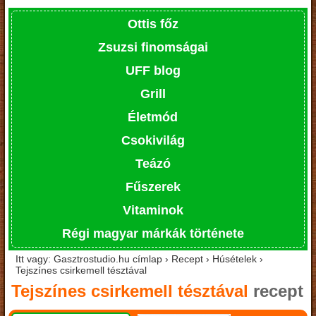
Ottis főz
Zsuzsi finomságai
UFF blog
Grill
Életmód
Csokivilág
Teázó
Fűszerek
Vitaminok
Régi magyar márkák története
Itt vagy: Gasztrostudio.hu címlap › Recept › Húsételek ›
Tejszínes csirkemell tésztával
Tejszínes csirkemell tésztával
recept