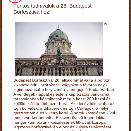
Fontos tudnivalók a 28. Budapest
Borfesztiválhoz!
A
Budapest Borfesztivál 28. alkalommal várja a borozni,
kikapcsolódni, szórakozni vágyókat a főváros egyik
legimpozánsabb helyszínén, a megújuló Budai Várban.
A vendégek nappal és este is káprázatos panoráma
társaságában kóstolhatják meg a közel 200 hazai és
külföldi kiállító több ezer borát. Az idei év fókuszába az
Egri borvidék, a Bikavérek és Egri Csillagok, a helyi
gasztronómia és kultúra kerül. A borok kóstolásán kívül
megismerkedhetünk a Bikavért övező legendákkal,
hungarikum borunk készítésének titkaival. Európa
legszebb borfesztiválján a bor és kultúra találkozását