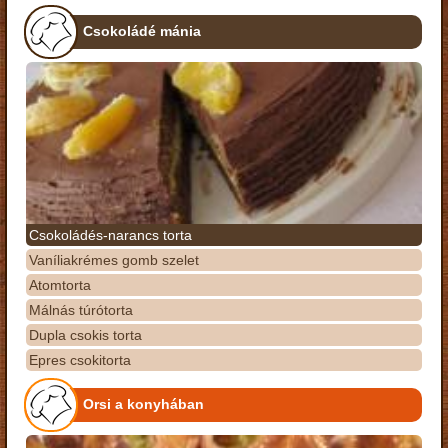
Csokoládé mánia
Csokoládés-narancs torta
Vaníliakrémes gomb szelet
Atomtorta
Málnás túrótorta
Dupla csokis torta
Epres csokitorta
Orsi a konyhában