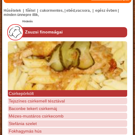
Húsételek | főétel | cukormentes, | ebéd,vacsora, | egész évben |
minden ünnepre illik,
Hirdetés
Zsuzsi finomságai
Csirkepörkölt
Tejszínes csirkemell tésztával
Baconbe tekert csirkemáj
Mézes-mustáros csirkecomb
Stefánia szelet
Fokhagymás hús