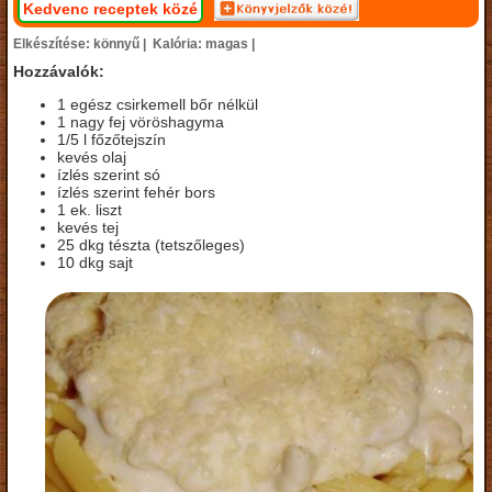
Kedvenc receptek közé
Elkészítése: könnyű |
Kalória: magas |
Hozzávalók:
1 egész csirkemell bőr nélkül
1 nagy fej vöröshagyma
1/5 l főzőtejszín
kevés olaj
ízlés szerint só
ízlés szerint fehér bors
1 ek. liszt
kevés tej
25 dkg tészta (tetszőleges)
10 dkg sajt