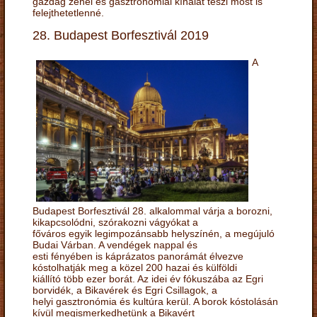
gazdag zenei és gasztronómiai kínálat teszi most is
felejthetetlenné.
28. Budapest Borfesztivál 2019
A
Budapest Borfesztivál 28. alkalommal várja a borozni,
kikapcsolódni, szórakozni vágyókat a
főváros egyik legimpozánsabb helyszínén, a megújuló
Budai Várban. A vendégek nappal és
esti fényében is káprázatos panorámát élvezve
kóstolhatják meg a közel 200 hazai és külföldi
kiállító több ezer borát. Az idei év fókuszába az Egri
borvidék, a Bikavérek és Egri Csillagok, a
helyi gasztronómia és kultúra kerül. A borok kóstolásán
kívül megismerkedhetünk a Bikavért