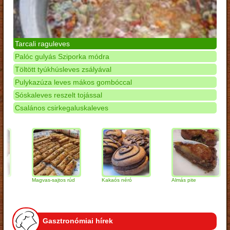
Tarcali raguleves
Palóc gulyás Sziporka módra
Töltött tyúkhúsleves zsályával
Pulykazúza leves mákos gombóccal
Sóskaleves reszelt tojással
Csalános csirkegaluskaleves
Magvas-sajtos rúd
Kakaós néró
Almás pite
Z
t
Gasztronómiai hírek