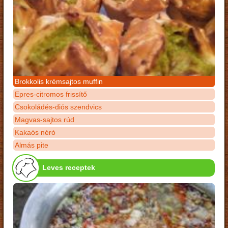
Brokkolis krémsajtos muffin
Epres-citromos frissítő
Csokoládés-diós szendvics
Magvas-sajtos rúd
Kakaós néró
Almás pite
Leves receptek