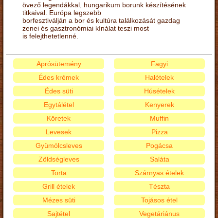
övező legendákkal, hungarikum borunk készítésének
titkaival. Európa legszebb
borfesztiválján a bor és kultúra találkozását gazdag
zenei és gasztronómiai kínálat teszi most
is felejthetetlenné.
Aprósütemény
Fagyi
Édes krémek
Halételek
Édes süti
Húsételek
Egytálétel
Kenyerek
Köretek
Muffin
Levesek
Pizza
Gyümölcsleves
Pogácsa
Zöldségleves
Saláta
Torta
Szárnyas ételek
Grill ételek
Tészta
Mézes süti
Tojásos étel
Sajtétel
Vegetáriánus