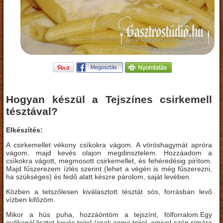
Hogyan készül a Tejszínes csirkemell
tésztával?
Elkészítés:
A csirkemellet vékony csíkokra vágom. A vöröshagymát apróra
vágom, majd kevés olajon megdinsztelem. Hozzáadom a
csíkokra vágott, megmosott csirkemellet, és fehéredésig pirítom.
Majd fűszerezem ízlés szerint (lehet a végén is még fűszerezni,
ha szükséges) és fedő alatt készre párolom, saját levében.
Közben a tetszőlesen kiválasztott tésztát sós, forrásban levő
vízben kifőzöm.
Mikor a hús puha, hozzáöntöm a tejszínt, fölforralom.Egy
evőkanál lisztet kevés tejjel (csak annyi tejjel, amivel szép simára