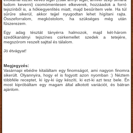
tudom keverni) csomómentesen elkeverek, hozzáadok a forró
tejszínből is, a hőkiegyenlítés miatt, majd besűrítem vele. Ha túl
sűrűre sikerül, akkor tejjel nyugodtan lehet hígítani rajta.
Összeforralom, megkóstolom, ha szükséges még után
fűszerezem.
Egy adag tésztát tányérra halmozok, majd két-három
szedőkanálnyi tejszínes csirkemellet szedek a tetejére,
megszórom reszelt sajttal és tálalom.
Jó étvágyat!
Megjegyzés:
Vasárnapi ebédre kitaláltam egy finomságot, ami nagyon finomra
sikerült. Olyannyira, hogy el is fogyott azon nyomban :) Néztem
többféle receptet, ki így-ki úgy készíti, ki ezt-ki azt tesz bele. Én
most kipróbáltam egy magam által alkotott variációt, és bátran
ajánlom.