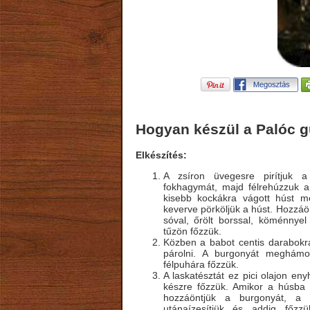
Hogyan készül a Palóc 
Elkészítés:
A zsíron üvegesre pirítjuk a
fokhagymát, majd félrehúzzuk a 
kisebb kockákra vágott húst m
keverve pörköljük a húst. Hozzáö
sóval, őrölt borssal, köménnyel
tűzön főzzük.
Közben a babot centis darabokra
párolni. A burgonyát meghámo
félpuhára főzzük.
A laskatésztát ez pici olajon e
készre főzzük. Amikor a húsba 
hozzáöntjük a burgonyát, a z
utánaízesítjük és addig főzz