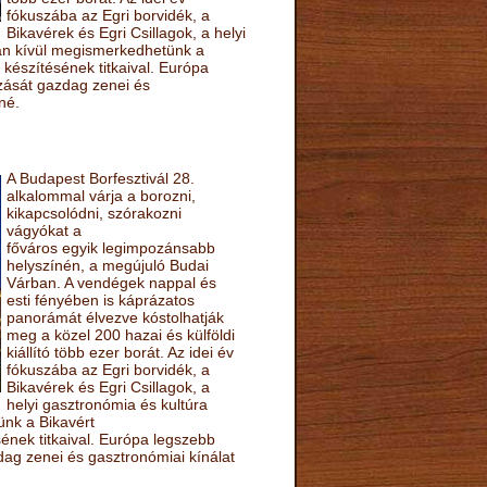
fókuszába az Egri borvidék, a
Bikavérek és Egri Csillagok, a helyi
sán kívül megismerkedhetünk a
készítésének titkaival. Európa
ozását gazdag zenei és
né.
A Budapest Borfesztivál 28.
alkalommal várja a borozni,
kikapcsolódni, szórakozni
vágyókat a
főváros egyik legimpozánsabb
helyszínén, a megújuló Budai
Várban. A vendégek nappal és
esti fényében is káprázatos
panorámát élvezve kóstolhatják
meg a közel 200 hazai és külföldi
kiállító több ezer borát. Az idei év
fókuszába az Egri borvidék, a
Bikavérek és Egri Csillagok, a
helyi gasztronómia és kultúra
ünk a Bikavért
nek titkaival. Európa legszebb
zdag zenei és gasztronómiai kínálat