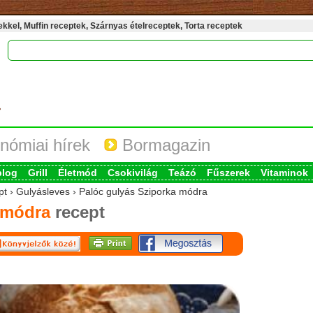
kel, Muffin receptek, Szárnyas ételreceptek, Torta receptek
nómiai hírek
Bormagazin
blog
Grill
Életmód
Csokivilág
Teázó
Fűszerek
Vitaminok
ept › Gulyásleves › Palóc gulyás Sziporka módra
 módra
recept