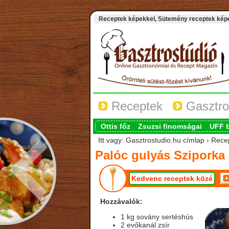
Receptek képekkel, Sütemény receptek képek
Receptek
Gasztro
Ottis főz
Zsuzsi finomságai
UFF 
Itt vagy: Gasztrostudio.hu címlap › Rec
Palóc gulyás Sziporka
Kedvenc receptek közé
Hozzávalók:
1 kg sovány sertéshús
2 evőkanál zsír