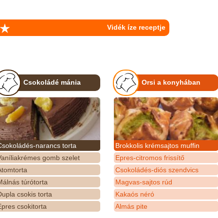
Vidék íze receptje
Csokoládé mánia
Orsi a konyhában
Csokoládés-narancs torta
Brokkolis krémsajtos muffin
Vaníliakrémes gomb szelet
Epres-citromos frissítő
Atomtorta
Csokoládés-diós szendvics
álnás túrótorta
Magvas-sajtos rúd
upla csokis torta
Kakaós néró
pres csokitorta
Almás pite