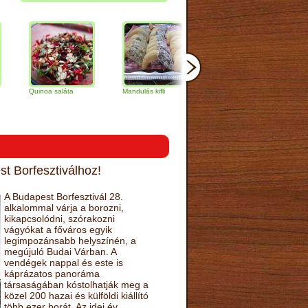
inoa saláta
Mandulás kifli
Csokoládés-
Vaníliakré
narancs torta
gomb szele
t Borfesztiválhoz!
A Budapest Borfesztivál 28.
alkalommal várja a borozni,
kikapcsolódni, szórakozni
vágyókat a főváros egyik
legimpozánsabb helyszínén, a
megújuló Budai Várban. A
vendégek nappal és este is
káprázatos panoráma
társaságában kóstolhatják meg a
közel 200 hazai és külföldi kiállító
több ezer borát. Az idei év