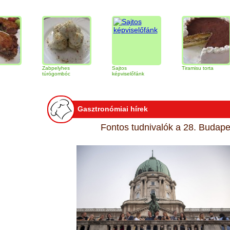
Zabpelyhes
Sajtos
Tiramisu torta
Qu
túrógombóc
képviselőfánk
Gasztronómiai hírek
Fontos tudnivalók a 28. Budapes