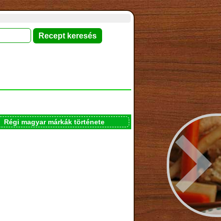
Régi magyar márkák története