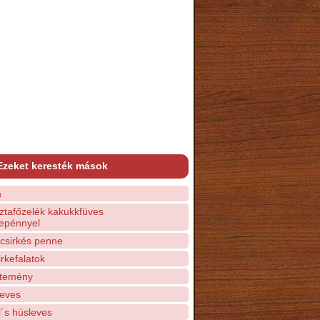
Ezeket keresték mások
a
ztafőzelék kakukkfüves
lepénnyel
sirkés penne
irkefalatok
ütemény
leves
´s húsleves