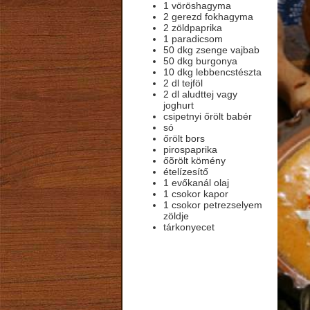
1 vöröshagyma
2 gerezd fokhagyma
2 zöldpaprika
1 paradicsom
50 dkg zsenge vajbab
50 dkg burgonya
10 dkg lebbencstészta
2 dl tejföl
2 dl aludttej vagy
joghurt
csipetnyi őrölt babér
só
őrölt bors
pirospaprika
őõrölt kömény
ételízesítő
1 evőkanál olaj
1 csokor kapor
1 csokor petrezselyem
zöldje
tárkonyecet