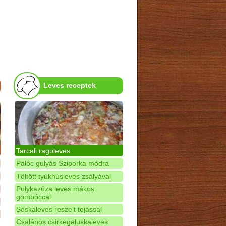
Leves receptek
Tarcali raguleves
Palóc gulyás Sziporka módra
Töltött tyúkhúsleves zsályával
Pulykazúza leves mákos
gombóccal
Sóskaleves reszelt tojással
Csalános csirkegaluskaleves