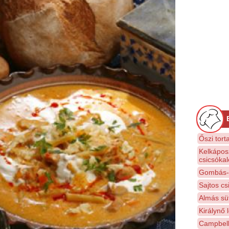
Őszi tort
Kelkápos
csicsóka
Gombás-c
Sajtos cs
Almás s
Királynő 
Campbell