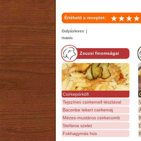
Értékeld a receptet:
Gulyásleves |
Hirdetés
Zsuzsi finomságai
Csirkepörkölt
Tejszínes csirkemell tésztával
Baconbe tekert csirkemáj
Mézes-mustáros csirkecomb
M
Stefánia szelet
D
Fokhagymás hús
E