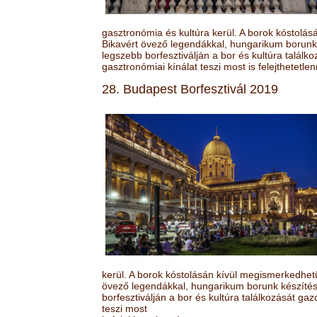
gasztronómia és kultúra kerül. A borok kóstolá
Bikavért övező legendákkal, hungarikum borunk 
legszebb borfesztiválján a bor és kultúra találk
gasztronómiai kínálat teszi most is felejthetetlen
28. Budapest Borfesztivál 2019
kerül. A borok kóstolásán kívül megismerkedhet
övező legendákkal, hungarikum borunk készítésé
borfesztiválján a bor és kultúra találkozását ga
teszi most