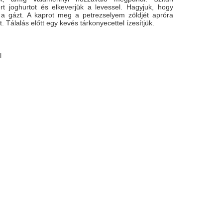
ert joghurtot és elkeverjük a levessel. Hagyjuk, hogy
ta a gázt. A kaprot meg a petrezselyem zöldjét apróra
. Tálalás előtt egy kevés tárkonyecettel ízesítjük.
l