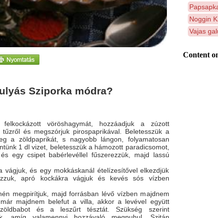
Papsapka
Noggin K
Vajas ga
Content on
gulyás Sziporka módra?
 felkockázott vöröshagymát, hozzáadjuk a zúzott
tűzről és megszórjuk pirospaprikával. Beletesszük a
eg a zöldpaprikát, s nagyobb lángon, folyamatosan
ntünk 1 dl vizet, beletesszük a hámozott paradicsomot,
 és egy csipet babérlevéllel fűszerezzük, majd lassú
 vágjuk, és egy mokkáskanál ételízesítővel elkezdjük
zzuk, apró kockákra vágjuk és kevés sós vízben
nyhén megpirítjuk, majd forrásban lévő vízben majdnem
már majdnem belefut a villa, akkor a levével együtt
öldbabot és a leszűrt tésztát. Szükség szerint
ük, amíg valamennyi hozzávaló megpuhul. Szitán