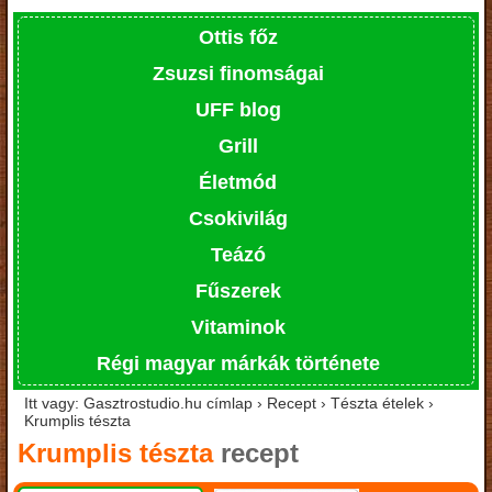
Ottis főz
Zsuzsi finomságai
UFF blog
Grill
Életmód
Csokivilág
Teázó
Fűszerek
Vitaminok
Régi magyar márkák története
Itt vagy: Gasztrostudio.hu címlap › Recept › Tészta ételek ›
Krumplis tészta
Krumplis tészta
recept