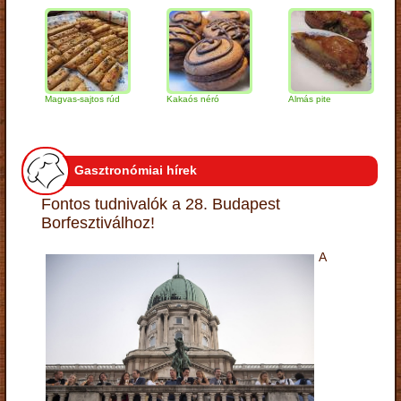
Magvas-sajtos rúd
Kakaós néró
Almás pite
Zabp
túró
Gasztronómiai hírek
Fontos tudnivalók a 28. Budapest
Borfesztiválhoz!
A