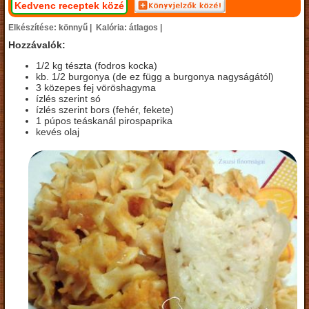
Kedvenc receptek közé
Elkészítése: könnyű |
Kalória: átlagos |
Hozzávalók:
1/2 kg tészta (fodros kocka)
kb. 1/2 burgonya (de ez függ a burgonya nagyságától)
3 közepes fej vöröshagyma
ízlés szerint só
ízlés szerint bors (fehér, fekete)
1 púpos teáskanál pirospaprika
kevés olaj