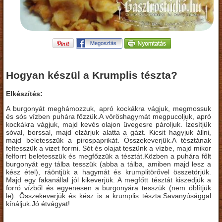
Hogyan készül a Krumplis tészta?
Elkészítés:
A burgonyát meghámozzuk, apró kockákra vágjuk, megmossuk
és sós vízben puhára főzzük.A vöröshagymát megpucoljuk, apró
kockákra vágjuk, majd kevés olajon üvegesre pároljuk. Ízesítjük
sóval, borssal, majd elzárjuk alatta a gázt. Kicsit hagyjuk állni,
majd beletesszük a pirospaprikát. Összekeverjük.A tésztának
feltesszük a vizet forrni. Sót és olajat teszünk a vízbe, majd mikor
felforrt beletesszük és megfőzzük a tésztát.Közben a puhára főlt
burgonyát egy tálba tesszük (abba a tálba, amiben majd lesz a
kész étel), ráöntjük a hagymát és krumplitörővel összetörjük.
Majd egy fakanállal jól kikeverjük. A megfőtt tésztát kiszedjük a
forró vízből és egyenesen a burgonyára tesszük (nem öblítjük
le). Összekeverjük és kész is a krumplis tészta.Savanyúsággal
kínáljuk.Jó étvágyat!