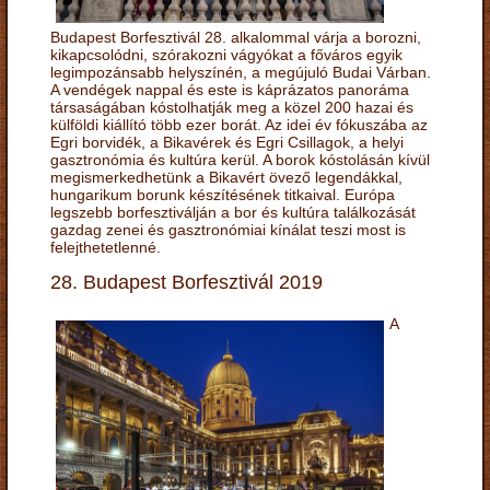
Budapest Borfesztivál 28. alkalommal várja a borozni,
kikapcsolódni, szórakozni vágyókat a főváros egyik
legimpozánsabb helyszínén, a megújuló Budai Várban.
A vendégek nappal és este is káprázatos panoráma
társaságában kóstolhatják meg a közel 200 hazai és
külföldi kiállító több ezer borát. Az idei év fókuszába az
Egri borvidék, a Bikavérek és Egri Csillagok, a helyi
gasztronómia és kultúra kerül. A borok kóstolásán kívül
megismerkedhetünk a Bikavért övező legendákkal,
hungarikum borunk készítésének titkaival. Európa
legszebb borfesztiválján a bor és kultúra találkozását
gazdag zenei és gasztronómiai kínálat teszi most is
felejthetetlenné.
28. Budapest Borfesztivál 2019
A