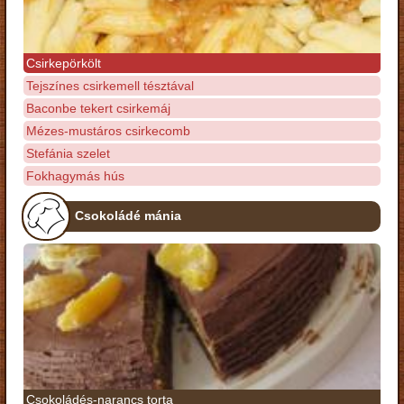
Csirkepörkölt
Tejszínes csirkemell tésztával
Baconbe tekert csirkemáj
Mézes-mustáros csirkecomb
Stefánia szelet
Fokhagymás hús
Csokoládé mánia
Csokoládés-narancs torta