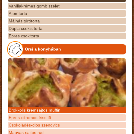
Vaníliakrémes gomb szelet
Atomtorta
Málnás túrótorta
Dupla csokis torta
Epres csokitorta
Orsi a konyhában
Brokkolis krémsajtos muffin
Epres-citromos frissítő
Csokoládés-diós szendvics
Magvas-sajtos rúd