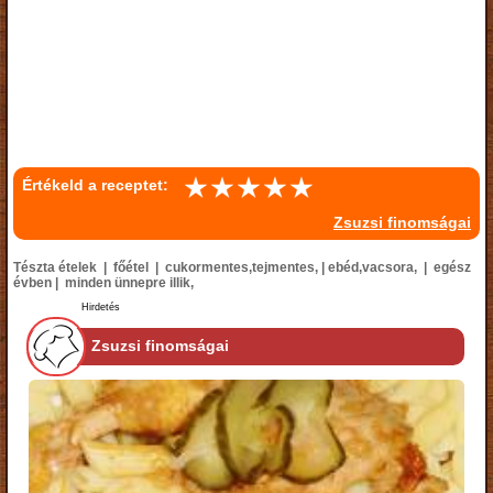
Értékeld a receptet:
Zsuzsi finomságai
Tészta ételek | főétel | cukormentes,tejmentes, | ebéd,vacsora, | egész
évben | minden ünnepre illik,
Hirdetés
Zsuzsi finomságai