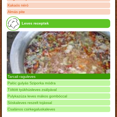
Kakaós néró
Almás pite
Leves receptek
Tarcali raguleves
Palóc gulyás Sziporka módra
Töltött tyúkhúsleves zsályával
Pulykazúza leves mákos gombóccal
Sóskaleves reszelt tojással
Csalános csirkegaluskaleves