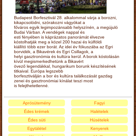
Budapest Borfesztivál 28. alkalommal várja a borozni,
kikapcsolódni, szórakozni vágyókat a
főváros egyik legimpozánsabb helyszínén, a megújuló
Budai Várban. A vendégek nappal és
esti fényében is káprázatos panorámát élvezve
kóstolhatják meg a közel 200 hazai és külföldi
kiállító több ezer borát. Az idei év fókuszába az Egri
borvidék, a Bikavérek és Egri Csillagok, a
helyi gasztronómia és kultúra kerül. A borok kóstolásán
kívül megismerkedhetünk a Bikavért
övező legendákkal, hungarikum borunk készítésének
titkaival. Európa legszebb
borfesztiválján a bor és kultúra találkozását gazdag
zenei és gasztronómiai kínálat teszi most
is felejthetetlenné.
Aprósütemény
Fagyi
Édes krémek
Halételek
Édes süti
Húsételek
Egytálétel
Kenyerek