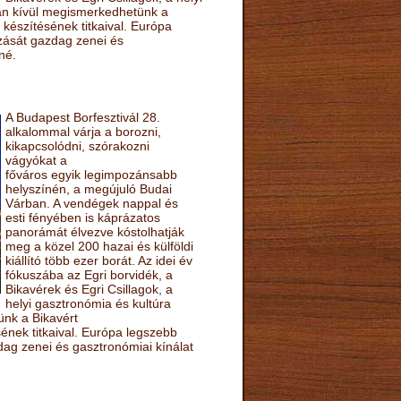
sán kívül megismerkedhetünk a
készítésének titkaival. Európa
ozását gazdag zenei és
né.
A Budapest Borfesztivál 28.
alkalommal várja a borozni,
kikapcsolódni, szórakozni
vágyókat a
főváros egyik legimpozánsabb
helyszínén, a megújuló Budai
Várban. A vendégek nappal és
esti fényében is káprázatos
panorámát élvezve kóstolhatják
meg a közel 200 hazai és külföldi
kiállító több ezer borát. Az idei év
fókuszába az Egri borvidék, a
Bikavérek és Egri Csillagok, a
helyi gasztronómia és kultúra
ünk a Bikavért
nek titkaival. Európa legszebb
zdag zenei és gasztronómiai kínálat