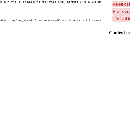
 a piros, fűszeres zsírral ízesítjük, tarkítjuk, s a kisült
Keleti cs
Frankfurt
Túróval töl
olajon megfonnyasztjuk, A csicsókát meghámozzuk, ugyancsak kockákra
Content on