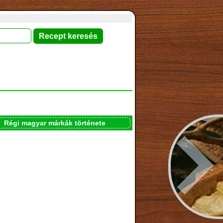
Régi magyar márkák története