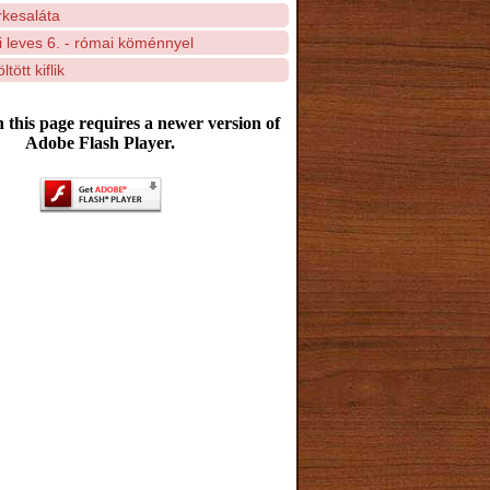
irkesaláta
i leves 6. - római köménnyel
tött kiflik
 this page requires a newer version of
Adobe Flash Player.