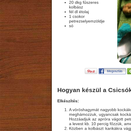
20 dkg fűszeres
kolbász
fél dl étolaj
1 csokor
petrezselyemzöldje
só
Hogyan készül a Csicsóka
Elkészítés:
A vöröshagymát nagyobb kockákra
meghámozzuk, ugyancsak kockákr
Hozzáadjuk az apróra vágott petre
a levest kb. 10 percig főzzük, a
Közben a kolbászt karikákra vágj