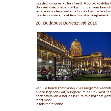
gasztronómia és kultúra kerül. A borok kóstolá
Bikavért övező legendákkal, hungarikum borunk 
legszebb borfesztiválján a bor és kultúra találk
gasztronómiai kínálat teszi most is felejthetetlen
28. Budapest Borfesztivál 2019
kerül. A borok kóstolásán kívül megismerkedhet
övező legendákkal, hungarikum borunk készítésé
borfesztiválján a bor és kultúra találkozását ga
teszi most
is felejthetetlenné.