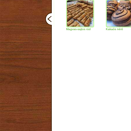
Csokoládés-diós
Magvas-sajtos rúd
Kakaós néró
szendvics