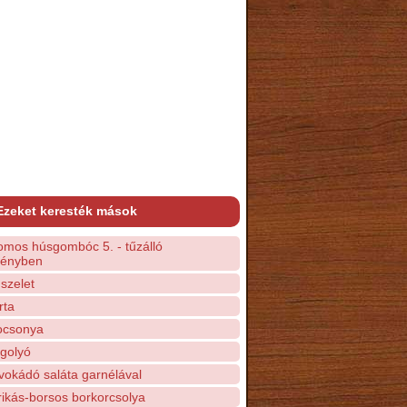
Ezeket keresték mások
omos húsgombóc 5. - tűzálló
dényben
szelet
rta
ocsonya
golyó
vokádó saláta garnélával
rikás-borsos borkorcsolya