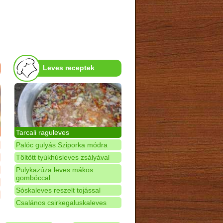
Leves receptek
Tarcali raguleves
Palóc gulyás Sziporka módra
Töltött tyúkhúsleves zsályával
Pulykazúza leves mákos
gombóccal
Sóskaleves reszelt tojással
Csalános csirkegaluskaleves