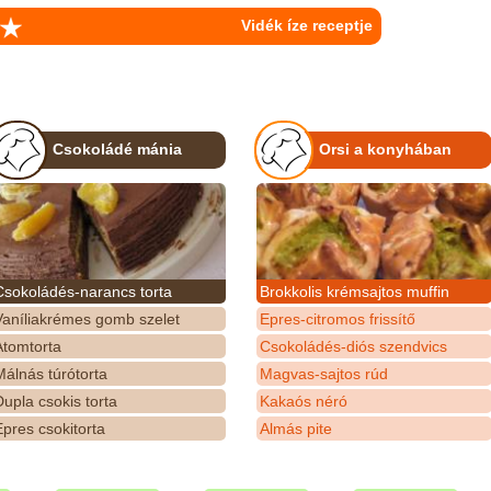
Vidék íze receptje
Csokoládé mánia
Orsi a konyhában
Csokoládés-narancs torta
Brokkolis krémsajtos muffin
Vaníliakrémes gomb szelet
Epres-citromos frissítő
Atomtorta
Csokoládés-diós szendvics
álnás túrótorta
Magvas-sajtos rúd
upla csokis torta
Kakaós néró
pres csokitorta
Almás pite