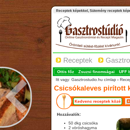
Receptek képekkel, Sütemény receptek képek
Receptek
Gasztro
Ottis főz
Zsuzsi finomságai
UFF 
Itt vagy: Gasztrostudio.hu címlap › Recep
Csicsókaleves pirított 
Kedvenc receptek közé
Hozzávalók:
50 dkg csicsóka
2 vöröshagyma