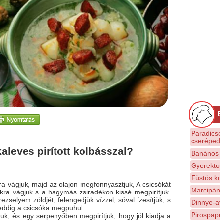
Paradics
cserépe
leves pirított kolbásszal?
Banános 
Gyerekto
Füstös k
 vágjuk, majd az olajon megfonnyasztjuk, A csicsókát
Marcipán
a vágjuk s a hagymás zsiradékon kissé megpirítjuk.
zselyem zöldjét, felengedjük vízzel, sóval ízesítjük, s
Dinnye-a
meddig a csicsóka megpuhul.
Pirospap
uk, és egy serpenyőben megpirítjuk, hogy jól kiadja a