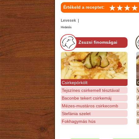
Értékeld a receptet:
Levesek |
Hirdetés
Zsuzsi finomságai
Csirkepörkölt
Tejszínes csirkemell tésztával
Baconbe tekert csirkemáj
Mézes-mustáros csirkecomb
M
Stefánia szelet
D
Fokhagymás hús
E