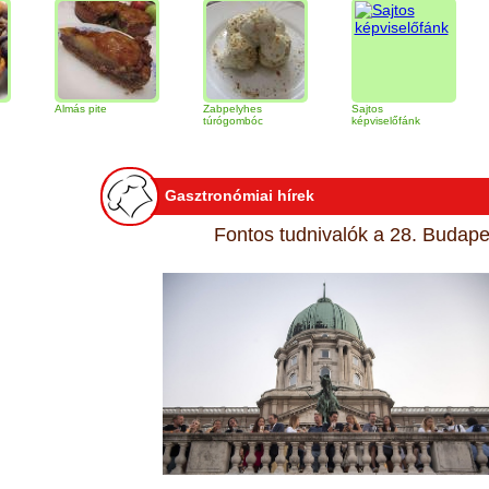
Almás pite
Zabpelyhes
Sajtos
Tiramisu
túrógombóc
képviselőfánk
Gasztronómiai hírek
Fontos tudnivalók a 28. Budapes