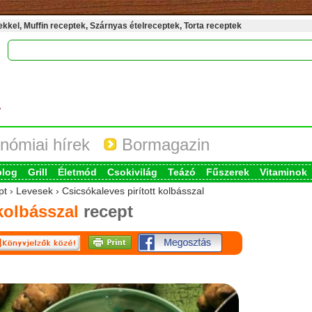
kel, Muffin receptek, Szárnyas ételreceptek, Torta receptek
nómiai hírek
Bormagazin
blog
Grill
Életmód
Csokivilág
Teázó
Fűszerek
Vitaminok
t › Levesek › Csicsókaleves pirított kolbásszal
kolbásszal
recept