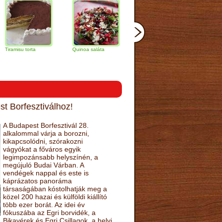
 torta
Quinoa saláta
Mandulás kifli
Csokoládés-
narancs torta
t Borfesztiválhoz!
A Budapest Borfesztivál 28.
alkalommal várja a borozni,
kikapcsolódni, szórakozni
vágyókat a főváros egyik
legimpozánsabb helyszínén, a
megújuló Budai Várban. A
vendégek nappal és este is
káprázatos panoráma
társaságában kóstolhatják meg a
közel 200 hazai és külföldi kiállító
több ezer borát. Az idei év
fókuszába az Egri borvidék, a
Bikavérek és Egri Csillagok, a helyi