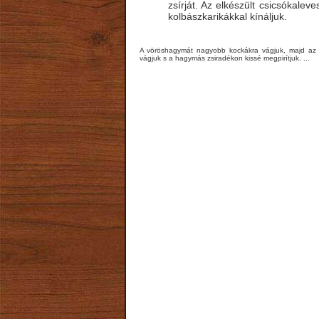
zsírját. Az elkészült csicsókalevest
kolbászkarikákkal kínáljuk.
A vöröshagymát nagyobb kockákra vágjuk, majd az 
vágjuk s a hagymás zsiradékon kissé megpirítjuk. ...