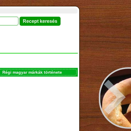
Régi magyar márkák története