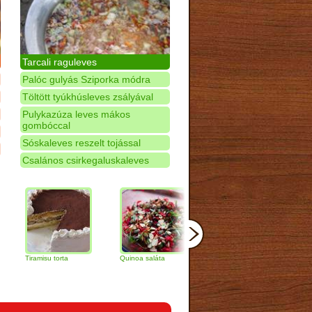
Tarcali raguleves
Palóc gulyás Sziporka módra
Töltött tyúkhúsleves zsályával
Pulykazúza leves mákos
gombóccal
Sóskaleves reszelt tojással
Csalános csirkegaluskaleves
amisu torta
Quinoa saláta
Mandulás kifli
Csokoládés
narancs tort