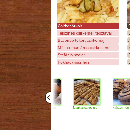
Csirkepörkölt
Tejszínes csirkemell tésztával
Baconbe tekert csirkemáj
Mézes-mustáros csirkecomb
M
Stefánia szelet
D
Fokhagymás hús
E
Csokoládés-diós
Magvas-sajtos rúd
Kakaós néró
szendvics