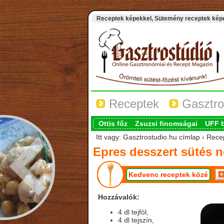
Receptek képekkel, Sütemény receptek képek
Receptek
Gasztro
Ottis főz
Zsuzsi finomságai
UFF 
Itt vagy: Gasztrostudio.hu címlap › Recep
Epres desszert sütés n
Kedvenc receptek közé
Hozzávalók:
4 dl tejföl,
4 dl tejszín,