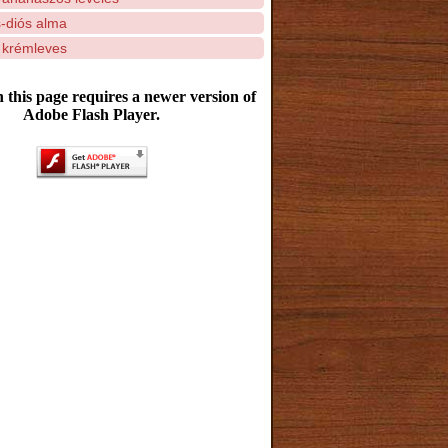
-diós alma
 krémleves
 this page requires a newer version of
Adobe Flash Player.