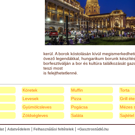
kerül. A borok kóstolásán kívül megismerkedhet
övező legendákkal, hungarikum borunk készítésé
borfesztiválján a bor és kultúra találkozását ga
teszi most
is felejthetetlenné.
Köretek
Muffin
Torta
Levesek
Pizza
Grill ét
Gyümölcsleves
Pogácsa
Mézes s
Zöldségleves
Saláta
Sajtétel
|
|
|
lat
Adatvédelem
Felhasználási feltételek
+Gasztrostúdió.hu