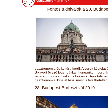
Gasztronómiai hírek
Fontos tudnivalók a 28. Budapes
gasztronómia és kultúra kerül. A borok kóstolá
Bikavért övező legendákkal, hungarikum borunk 
legszebb borfesztiválján a bor és kultúra találk
gasztronómiai kínálat teszi most is felejthetetlen
28. Budapest Borfesztivál 2019