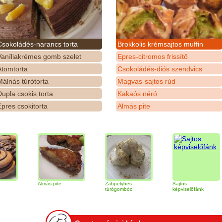
Csokoládés-narancs torta
Brokkolis krémsajtos muffin
Vaníliakrémes gomb szelet
Epres-citromos frissítő
Atomtorta
Csokoládés-diós szendvics
álnás túrótorta
Magvas-sajtos rúd
upla csokis torta
Kakaós néró
pres csokitorta
Almás pite
Almás pite
Zabpelyhes
Sajtos
Tir
túrógombóc
képviselőfánk