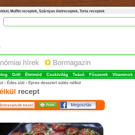
kel, Muffin receptek, Szárnyas ételreceptek, Torta receptek
nómiai hírek
Bormagazin
blog
Grill
Életmód
Csokivilág
Teázó
Fűszerek
Vitaminok
t › Édes süti › Epres desszert sütés nélkül
élkül
recept