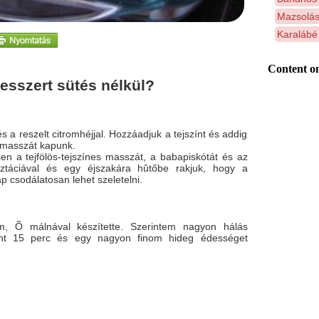
Mazsolás
Karalábé
Content on
esszert sütés nélkül?
 és a reszelt citromhéjjal. Hozzáadjuk a tejszínt és addig
 masszát kapunk.
sen a tejfölös-tejszínes masszát, a babapiskótát és az
isztáciával és egy éjszakára hûtőbe rakjuk, hogy a
 csodálatosan lehet szeletelni.
tam, Õ málnával készítette. Szerintem nagyon hálás
nt 15 perc és egy nagyon finom hideg édességet