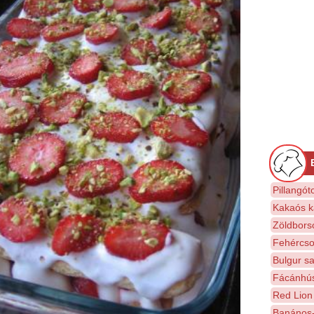
Pillangót
Kakaós ka
Zöldbors
Fehércso
Bulgur sa
Fácánhús
Red Lion
Banános-