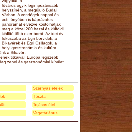
vágyókat a
főváros egyik legimpozánsabb
helyszínén, a megújuló Budai
Várban. A vendégek nappal és
esti fényében is káprázatos
panorámát élvezve kóstolhatják
meg a közel 200 hazai és külföldi
kiállító több ezer borát. Az idei év
fókuszába az Egri borvidék, a
Bikavérek és Egri Csillagok, a
helyi gasztronómia és kultúra
ünk a Bikavért
nek titkaival. Európa legszebb
zdag zenei és gasztronómiai kínálat
Szárnyas ételek
elek
Tészta
üti
Tojásos étel
Vegetáriánus