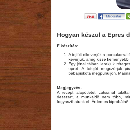
Hogyan készül a Epres d
Elkészítés:
A tejfölt elkeverjük a porcukorral
keverjük, amíg kissé keményebb
Egy jénai tálban lerakjuk rétege
epret. A tetejét megszórjuk p
babapiskóta megpuhuljon. Másnap
Megjegyzés:
A recept alapötletét Latsiánál talál
desszert, a munkaidõ nem több, mi
fogyaszthatunk el. Érdemes kipróbálni!