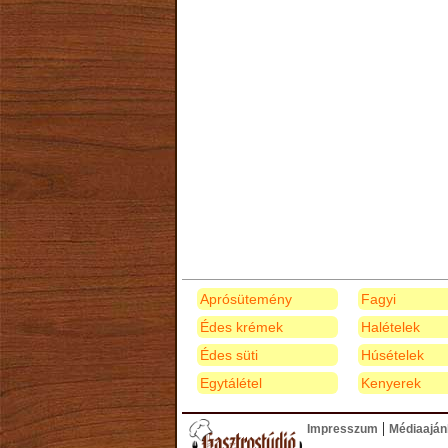
Aprósütemény
Fagyi
Édes krémek
Halételek
Édes süti
Húsételek
Egytálétel
Kenyerek
|
Impresszum
Médiaaján