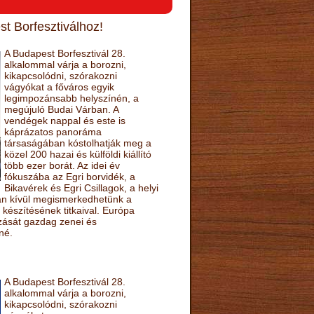
t Borfesztiválhoz!
A Budapest Borfesztivál 28.
alkalommal várja a borozni,
kikapcsolódni, szórakozni
vágyókat a főváros egyik
legimpozánsabb helyszínén, a
megújuló Budai Várban. A
vendégek nappal és este is
káprázatos panoráma
társaságában kóstolhatják meg a
közel 200 hazai és külföldi kiállító
több ezer borát. Az idei év
fókuszába az Egri borvidék, a
Bikavérek és Egri Csillagok, a helyi
sán kívül megismerkedhetünk a
készítésének titkaival. Európa
ozását gazdag zenei és
né.
A Budapest Borfesztivál 28.
alkalommal várja a borozni,
kikapcsolódni, szórakozni