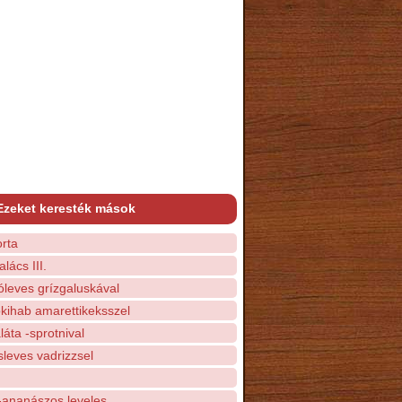
Ezeket keresték mások
orta
lács III.
óleves grízgaluskával
kihab amarettikeksszel
láta -sprotnival
leves vadrizzsel
ananászos leveles