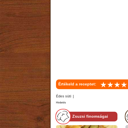
Értékeld a receptet:
Édes süti |
Hirdetés
Zsuzsi finomságai