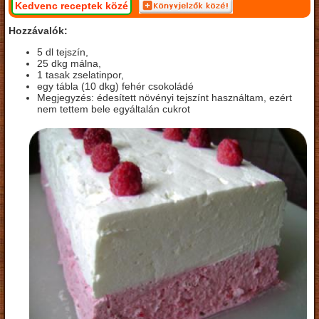
Kedvenc receptek közé
Hozzávalók:
5 dl tejszín,
25 dkg málna,
1 tasak zselatinpor,
egy tábla (10 dkg) fehér csokoládé
Megjegyzés: édesített növényi tejszínt használtam, ezért
nem tettem bele egyáltalán cukrot