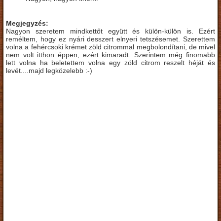
Megjegyzés:
Nagyon szeretem mindkettőt együtt és külön-külön is. Ezért
reméltem, hogy ez nyári desszert elnyeri tetszésemet. Szerettem
volna a fehércsoki krémet zöld citrommal megbolondítani, de mivel
nem volt itthon éppen, ezért kimaradt. Szerintem még finomabb
lett volna ha beletettem volna egy zöld citrom reszelt héját és
levét....majd legközelebb :-)