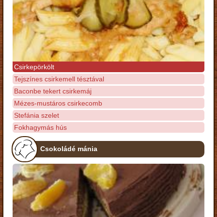
Csirkepörkölt
Tejszínes csirkemell tésztával
Baconbe tekert csirkemáj
Mézes-mustáros csirkecomb
Stefánia szelet
Fokhagymás hús
Csokoládé mánia