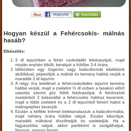
Hogyan készül a Fehércsokis- málnás
hasáb?
Elkészítés:
3 dl tejszínben a fehér csokoládét felolvasztjuk, majd
miután enyhén kihűlt, berakjuk a hűtőbe 3-4 órára.
Időközben egy őzgerinc vagy kalácsformát kibélelünk
alufóliával, pépesítjük a málnát és kemény habbá verjük a
maradék 2 dl tejszínt.
A négy óra leteltével a fehércsokoládés tejszínt kemény
habbá verjük, majd a zselatint ½ dl vízben a tasakon előírt
utasítás szerint gőz fölött felolvasztjuk. A felolvsztott
zselatinból 2 kiskanállal a fehércsokis habhoz keverünk,
majd a többi zselatint és a 2 dl tejszínből felvert habot a
málnapéphez keverjük.
Ezután a kétféle krémet belekanalazzuk a kalácsformába,
majd néhány órára hűtőbe rakjuk. Ezután kiborítjuk,
maradék málnával díszíthetjük és szeleteljük. Ha a
fagyasztóba rakjuk, akkor parféként is szolgálhatjuk.
Nagyon, nagyon finom!