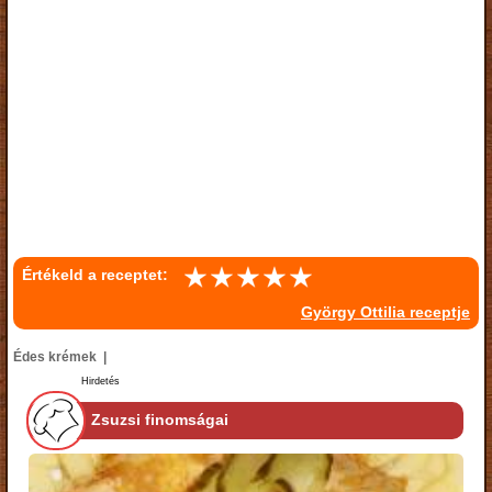
Értékeld a receptet:
György Ottilia receptje
Édes krémek |
Hirdetés
Zsuzsi finomságai