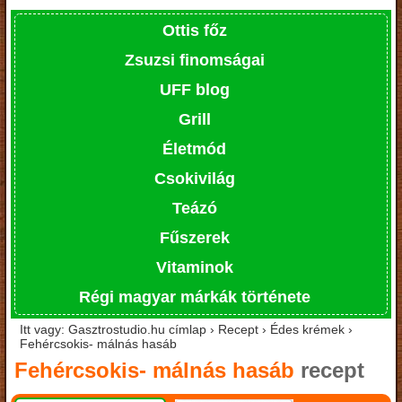
Ottis főz
Zsuzsi finomságai
UFF blog
Grill
Életmód
Csokivilág
Teázó
Fűszerek
Vitaminok
Régi magyar márkák története
Itt vagy: Gasztrostudio.hu címlap › Recept › Édes krémek ›
Fehércsokis- málnás hasáb
Fehércsokis- málnás hasáb
recept