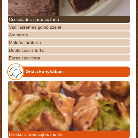
Csokoládés-narancs torta
Vaníliakrémes gomb szelet
Atomtorta
Málnás túrótorta
Dupla csokis torta
Epres csokitorta
Orsi a konyhában
Brokkolis krémsajtos muffin