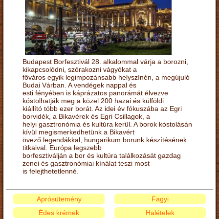
Budapest Borfesztivál 28. alkalommal várja a borozni,
kikapcsolódni, szórakozni vágyókat a
főváros egyik legimpozánsabb helyszínén, a megújuló
Budai Várban. A vendégek nappal és
esti fényében is káprázatos panorámát élvezve
kóstolhatják meg a közel 200 hazai és külföldi
kiállító több ezer borát. Az idei év fókuszába az Egri
borvidék, a Bikavérek és Egri Csillagok, a
helyi gasztronómia és kultúra kerül. A borok kóstolásán
kívül megismerkedhetünk a Bikavért
övező legendákkal, hungarikum borunk készítésének
titkaival. Európa legszebb
borfesztiválján a bor és kultúra találkozását gazdag
zenei és gasztronómiai kínálat teszi most
is felejthetetlenné.
Aprósütemény
Fagyi
Édes krémek
Halételek