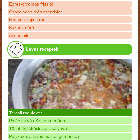
Epres-citromos frissítő
Csokoládés-diós szendvics
Magvas-sajtos rúd
Kakaós néró
Almás pite
Leves receptek
Tarcali raguleves
Palóc gulyás Sziporka módra
Töltött tyúkhúsleves zsályával
Pulykazúza leves mákos gombóccal