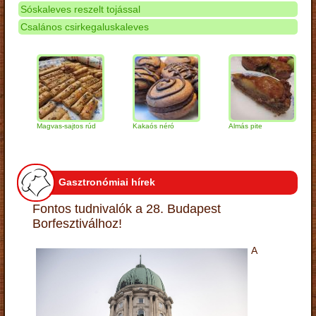
Sóskaleves reszelt tojással
Csalános csirkegaluskaleves
Magvas-sajtos rúd
Kakaós néró
Almás pite
Zab
túr
Gasztronómiai hírek
Fontos tudnivalók a 28. Budapest
Borfesztiválhoz!
A