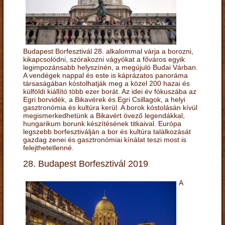
Budapest Borfesztivál 28. alkalommal várja a borozni,
kikapcsolódni, szórakozni vágyókat a főváros egyik
legimpozánsabb helyszínén, a megújuló Budai Várban.
A vendégek nappal és este is káprázatos panoráma
társaságában kóstolhatják meg a közel 200 hazai és
külföldi kiállító több ezer borát. Az idei év fókuszába az
Egri borvidék, a Bikavérek és Egri Csillagok, a helyi
gasztronómia és kultúra kerül. A borok kóstolásán kívül
megismerkedhetünk a Bikavért övező legendákkal,
hungarikum borunk készítésének titkaival. Európa
legszebb borfesztiválján a bor és kultúra találkozását
gazdag zenei és gasztronómiai kínálat teszi most is
felejthetetlenné.
28. Budapest Borfesztivál 2019
A