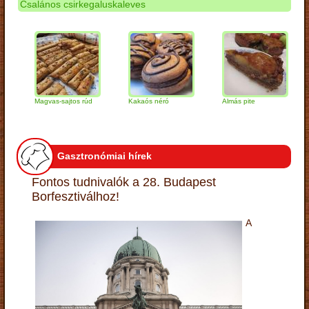
Csalános csirkegaluskaleves
Magvas-sajtos rúd
Kakaós néró
Almás pite
Zabp
túró
Gasztronómiai hírek
Fontos tudnivalók a 28. Budapest
Borfesztiválhoz!
A