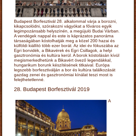
Budapest Borfesztivál 28. alkalommal várja a borozni,
kikapcsolódni, szórakozni vágyókat a főváros egyik
legimpozánsabb helyszínén, a megújuló Budai Várban.
A vendégek nappal és este is káprázatos panoráma
társaságában kóstolhatják meg a közel 200 hazai és
külföldi kiállító több ezer borát. Az idei év fókuszába az
Egri borvidék, a Bikavérek és Egri Csillagok, a helyi
gasztronómia és kultúra kerül. A borok kóstolásán kívül
megismerkedhetünk a Bikavért övező legendákkal,
hungarikum borunk készítésének titkaival. Európa
legszebb borfesztiválján a bor és kultúra találkozását
gazdag zenei és gasztronómiai kínálat teszi most is
felejthetetlenné.
28. Budapest Borfesztivál 2019
A