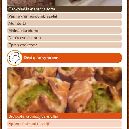
Csokoládés-narancs torta
Vaníliakrémes gomb szelet
Atomtorta
Málnás túrótorta
Dupla csokis torta
Epres csokitorta
Orsi a konyhában
Brokkolis krémsajtos muffin
Epres-citromos frissítő