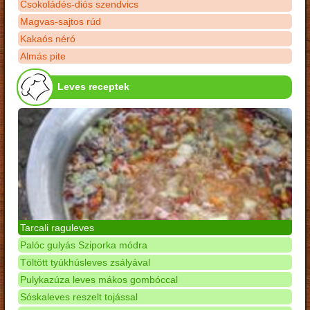
Csokoládés-diós szendvics
Magvas-sajtos rúd
Kakaós néró
Almás pite
Leves receptek
Tarcali raguleves
Palóc gulyás Sziporka módra
Töltött tyúkhúsleves zsályával
Pulykazúza leves mákos gombóccal
Sóskaleves reszelt tojással