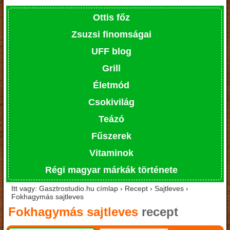
Ottis főz
Zsuzsi finomságai
UFF blog
Grill
Életmód
Csokivilág
Teázó
Fűszerek
Vitaminok
Régi magyar márkák története
Itt vagy: Gasztrostudio.hu címlap › Recept › Sajtleves ›
Fokhagymás sajtleves
Fokhagymás sajtleves
recept