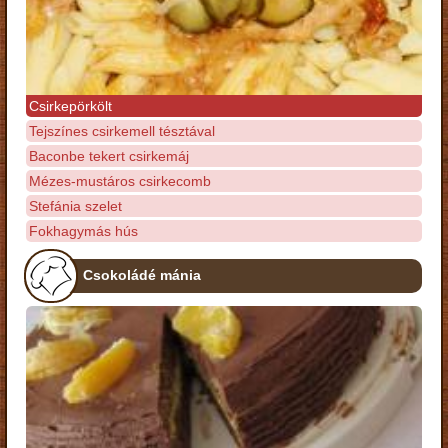
Csirkepörkölt
Tejszínes csirkemell tésztával
Baconbe tekert csirkemáj
Mézes-mustáros csirkecomb
Stefánia szelet
Fokhagymás hús
Csokoládé mánia