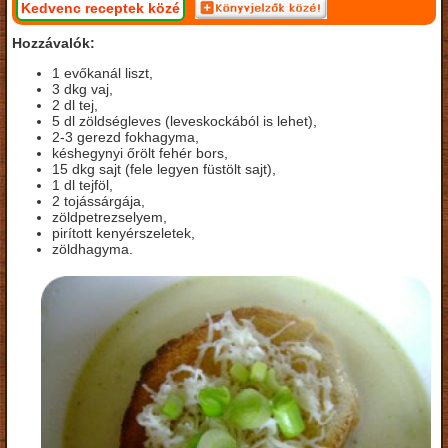
Kedvenc receptek közé
Hozzávalók:
1 evőkanál liszt,
3 dkg vaj,
2 dl tej,
5 dl zöldségleves (leveskockából is lehet),
2-3 gerezd fokhagyma,
késhegynyi őrölt fehér bors,
15 dkg sajt (fele legyen füstölt sajt),
1 dl tejföl,
2 tojássárgája,
zöldpetrezselyem,
pirított kenyérszeletek,
zöldhagyma.