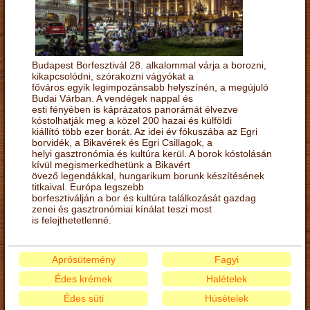
Budapest Borfesztivál 28. alkalommal várja a borozni,
kikapcsolódni, szórakozni vágyókat a
főváros egyik legimpozánsabb helyszínén, a megújuló
Budai Várban. A vendégek nappal és
esti fényében is káprázatos panorámát élvezve
kóstolhatják meg a közel 200 hazai és külföldi
kiállító több ezer borát. Az idei év fókuszába az Egri
borvidék, a Bikavérek és Egri Csillagok, a
helyi gasztronómia és kultúra kerül. A borok kóstolásán
kívül megismerkedhetünk a Bikavért
övező legendákkal, hungarikum borunk készítésének
titkaival. Európa legszebb
borfesztiválján a bor és kultúra találkozását gazdag
zenei és gasztronómiai kínálat teszi most
is felejthetetlenné.
Aprósütemény
Fagyi
Édes krémek
Halételek
Édes süti
Húsételek