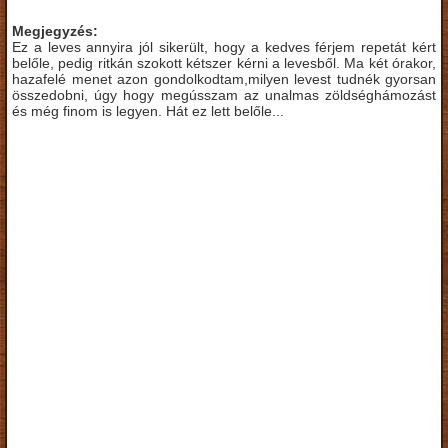
Megjegyzés:
Ez a leves annyira jól sikerült, hogy a kedves férjem repetát kért
belőle, pedig ritkán szokott kétszer kérni a levesből. Ma két órakor,
hazafelé menet azon gondolkodtam,milyen levest tudnék gyorsan
összedobni, úgy hogy megússzam az unalmas zöldséghámozást
és még finom is legyen. Hát ez lett belőle...