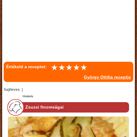
Értékeld a receptet:
György Ottilia receptje
Sajtleves |
Hirdetés
Zsuzsi finomságai