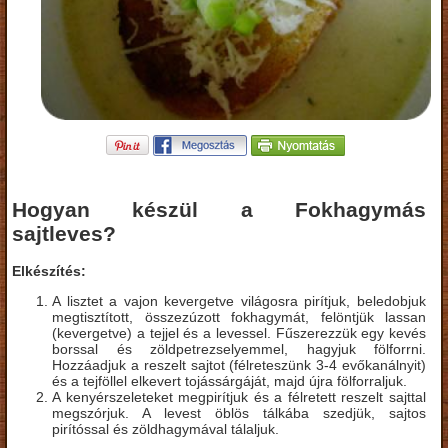
Hogyan készül a Fokhagymás
sajtleves?
Elkészítés:
A lisztet a vajon kevergetve világosra pirítjuk, beledobjuk
megtisztított, összezúzott fokhagymát, felöntjük lassan
(kevergetve) a tejjel és a levessel. Fűszerezzük egy kevés
borssal és zöldpetrezselyemmel, hagyjuk fölforrni.
Hozzáadjuk a reszelt sajtot (félreteszünk 3-4 evőkanálnyit)
és a tejföllel elkevert tojássárgáját, majd újra fölforraljuk.
A kenyérszeleteket megpirítjuk és a félretett reszelt sajttal
megszórjuk. A levest öblös tálkába szedjük, sajtos
pirítóssal és zöldhagymával tálaljuk.