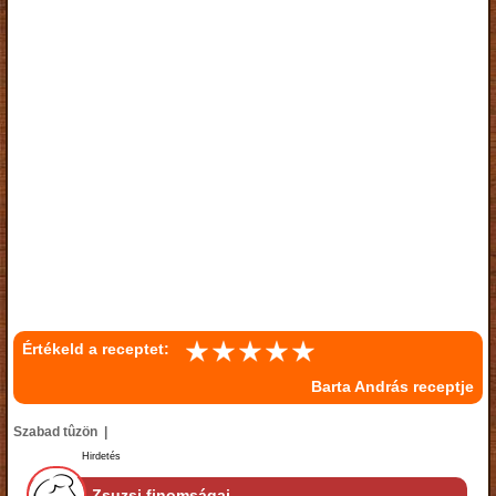
Értékeld a receptet:
Barta András receptje
Szabad tûzön |
Hirdetés
Zsuzsi finomságai