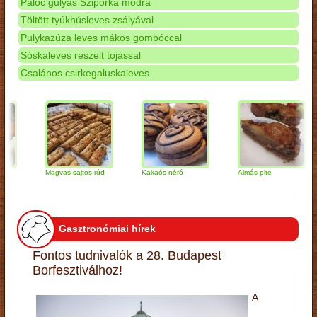
Palóc gulyás Sziporka módra
Töltött tyúkhúsleves zsályával
Pulykazúza leves mákos gombóccal
Sóskaleves reszelt tojással
Csalános csirkegaluskaleves
Magvas-sajtos rúd
Kakaós néró
Almás pite
Z
t
Gasztronómiai hírek
Fontos tudnivalók a 28. Budapest
Borfesztiválhoz!
A