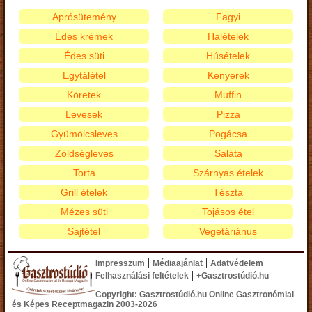
Aprósütemény
Fagyi
Édes krémek
Halételek
Édes süti
Húsételek
Egytálétel
Kenyerek
Köretek
Muffin
Levesek
Pizza
Gyümölcsleves
Pogácsa
Zöldségleves
Saláta
Torta
Szárnyas ételek
Grill ételek
Tészta
Mézes süti
Tojásos étel
Sajtétel
Vegetáriánus
|
|
|
Impresszum
Médiaajánlat
Adatvédelem
|
Felhasználási feltételek
+Gasztrostúdió.hu
Copyright: Gasztrostúdió.hu Online Gasztronómiai
és Képes Receptmagazin 2003-2026