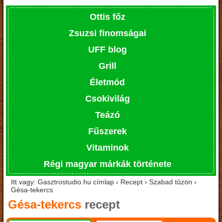
Ottis főz
Zsuzsi finomságai
UFF blog
Grill
Életmód
Csokivilág
Teázó
Fűszerek
Vitaminok
Régi magyar márkák története
Itt vagy: Gasztrostudio.hu címlap › Recept › Szabad tûzön ›
Gésa-tekercs
Gésa-tekercs
recept