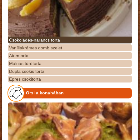
Csokoládés-narancs torta
Vaníliakrémes gomb szelet
Atomtorta
Málnás túrótorta
Dupla csokis torta
Epres csokitorta
Orsi a konyhában