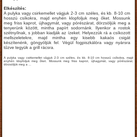
Elkészítés:
A pulyka vagy csirkemellet vágjuk 2-3 cm széles, és kb. 8-10 cm
hosszú csíkokra, majd enyhén klopfoljuk meg őket. Mossunk
meg friss kaprot, újhagymát, vagy pórészárat, dörzsöljük meg a
tenyerünk között, mintha papírt sodornánk. Ilyenkor a rostok
szétnyílnak, s jobban kiadják az ízeket. Helyezzük rá a csíkozott
mellszeletekre, majd mintha egy kisebb kakaós csigát
készítenénk, göngyöljük fel. Végül fogpiszkálóra vagy nyársra
tűzve tegyük a grill rácsra.
A pulyka vagy csirkemellet vágjuk 2-3 cm széles, és kb. 8-10 cm hosszú csíkokra, majd
enyhén klopfoljuk meg õket. Mossunk meg friss kaprot, újhagymát, vagy pórészárat,
dörzsöljük meg a ...