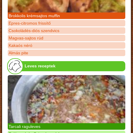
Brokkolis krémsajtos muffin
Epres-citromos frissítő
Csokoládés-diós szendvics
Magvas-sajtos rúd
Kakaós néró
Almás pite
Leves receptek
Tarcali raguleves