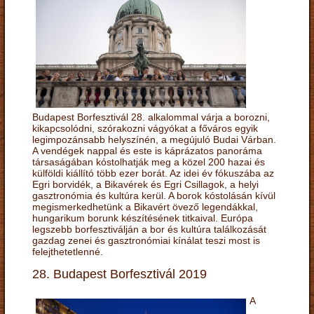
Budapest Borfesztivál 28. alkalommal várja a borozni,
kikapcsolódni, szórakozni vágyókat a főváros egyik
legimpozánsabb helyszínén, a megújuló Budai Várban.
A vendégek nappal és este is káprázatos panoráma
társaságában kóstolhatják meg a közel 200 hazai és
külföldi kiállító több ezer borát. Az idei év fókuszába az
Egri borvidék, a Bikavérek és Egri Csillagok, a helyi
gasztronómia és kultúra kerül. A borok kóstolásán kívül
megismerkedhetünk a Bikavért övező legendákkal,
hungarikum borunk készítésének titkaival. Európa
legszebb borfesztiválján a bor és kultúra találkozását
gazdag zenei és gasztronómiai kínálat teszi most is
felejthetetlenné.
28. Budapest Borfesztivál 2019
A