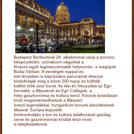
Budapest Borfesztivál 28. alkalommal várja a borozni,
kikapcsolódni, szórakozni vágyókat a
főváros egyik legimpozánsabb helyszínén, a megújuló
Budai Várban. A vendégek nappal és
esti fényében is káprázatos panorámát élvezve
kóstolhatják meg a közel 200 hazai és külföldi
kiállító több ezer borát. Az idei év fókuszába az Egri
borvidék, a Bikavérek és Egri Csillagok, a
helyi gasztronómia és kultúra kerül. A borok kóstolásán
kívül megismerkedhetünk a Bikavért
övező legendákkal, hungarikum borunk készítésének
titkaival. Európa legszebb
borfesztiválján a bor és kultúra találkozását gazdag
zenei és gasztronómiai kínálat teszi most
is felejthetetlenné.