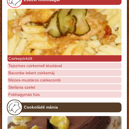
Csirkepörkölt
Tejszínes csirkemell tésztával
Baconbe tekert csirkemáj
Mézes-mustáros csirkecomb
Stefánia szelet
Fokhagymás hús
Csokoládé mánia