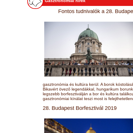
Gasztronómiai hírek
Fontos tudnivalók a 28. Budapes
gasztronómia és kultúra kerül. A borok kóstolá
Bikavért övező legendákkal, hungarikum borunk 
legszebb borfesztiválján a bor és kultúra találk
gasztronómiai kínálat teszi most is felejthetetlen
28. Budapest Borfesztivál 2019