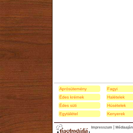
Aprósütemény
Fagyi
Édes krémek
Halételek
Édes süti
Húsételek
Egytálétel
Kenyerek
|
Impresszum
Médiaaján