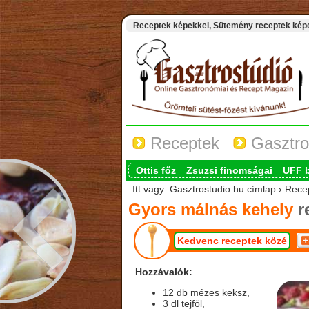
Receptek képekkel, Sütemény receptek képek
Receptek
Gasztro
Ottis főz
Zsuzsi finomságai
UFF 
Itt vagy: Gasztrostudio.hu címlap › Rec
Gyors málnás kehely
r
Kedvenc receptek közé
Hozzávalók:
12 db mézes keksz,
3 dl tejföl,