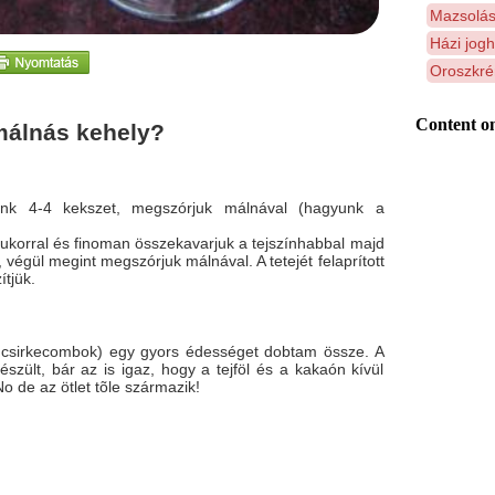
Mazsolás
Házi jogh
Oroszkré
Content on
málnás kehely?
lünk 4-4 kekszet, megszórjuk málnával (hagyunk a
a cukorral és finoman összekavarjuk a tejszínhabbal majd
 végül megint megszórjuk málnával. A tetejét felaprított
ítjük.
 csirkecombok) egy gyors édességet dobtam össze. A
zült, bár az is igaz, hogy a tejföl és a kakaón kívül
o de az ötlet tõle származik!