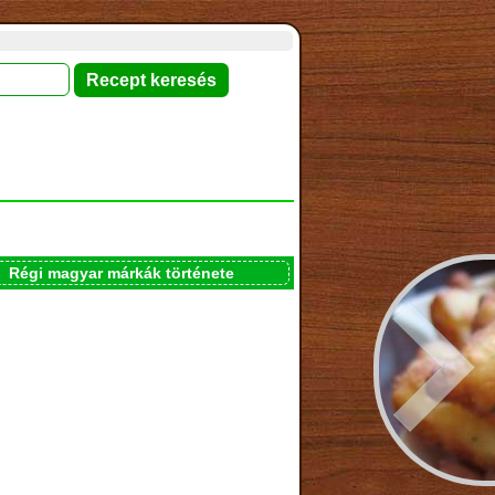
Régi magyar márkák története