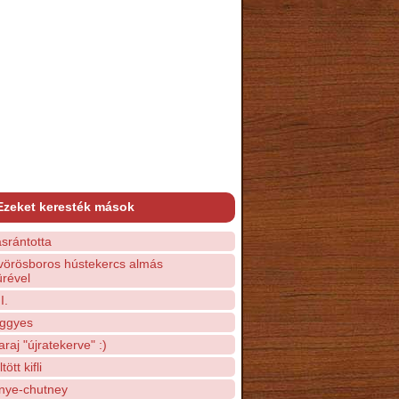
Ezeket keresték mások
ásrántotta
vörösboros hústekercs almás
ürével
I.
ggyes
araj "újratekerve" :)
ött kifli
nye-chutney