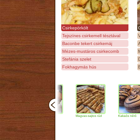
Csirkepörkölt
Tejszínes csirkemell tésztával
Baconbe tekert csirkemáj
Mézes-mustáros csirkecomb
M
Stefánia szelet
D
Fokhagymás hús
E
Csokoládés-diós
Magvas-sajtos rúd
Kakaós néró
szendvics