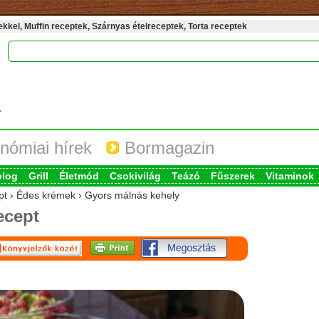
kel, Muffin receptek, Szárnyas ételreceptek, Torta receptek
nómiai hírek
Bormagazin
blog
Grill
Életmód
Csokivilág
Teázó
Fűszerek
Vitaminok
ept › Édes krémek › Gyors málnás kehely
ecept