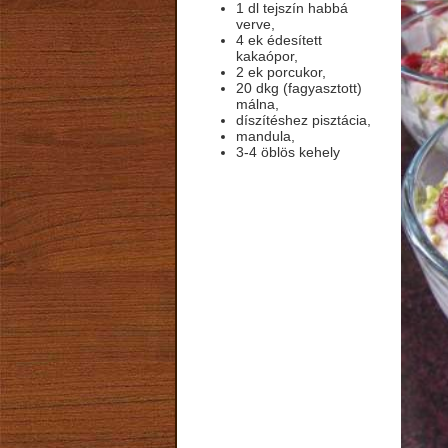
1 dl tejszín habbá
verve,
4 ek édesített
kakaópor,
2 ek porcukor,
20 dkg (fagyasztott)
málna,
díszítéshez pisztácia,
mandula,
3-4 öblös kehely