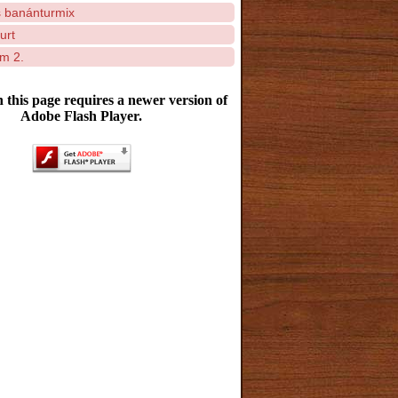
 banánturmix
urt
m 2.
 this page requires a newer version of
Adobe Flash Player.