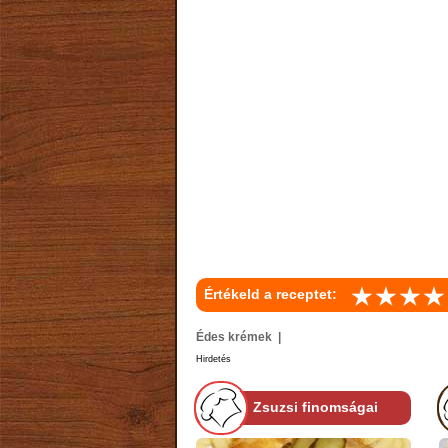
Értékeld a receptet:
Édes krémek |
Hirdetés
Zsuzsi finomságai