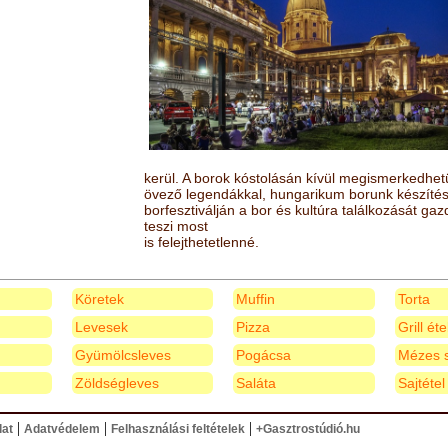
kerül. A borok kóstolásán kívül megismerkedhet
övező legendákkal, hungarikum borunk készítésé
borfesztiválján a bor és kultúra találkozását ga
teszi most
is felejthetetlenné.
Köretek
Muffin
Torta
Levesek
Pizza
Grill ét
Gyümölcsleves
Pogácsa
Mézes s
Zöldségleves
Saláta
Sajtétel
|
|
|
lat
Adatvédelem
Felhasználási feltételek
+Gasztrostúdió.hu