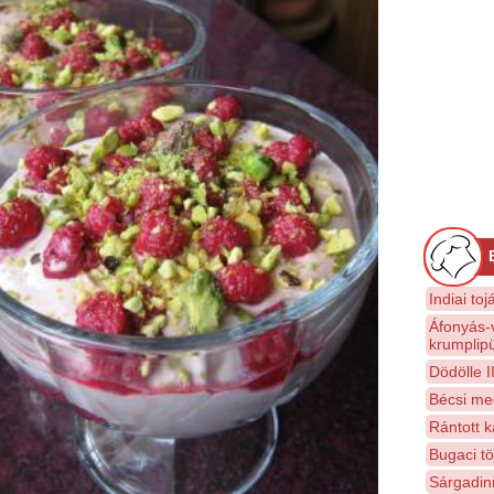
Indiai toj
Áfonyás-
krumplip
Dödölle II
Bécsi me
Rántott k
Bugaci tölt
Sárgadin