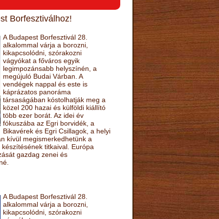
t Borfesztiválhoz!
A Budapest Borfesztivál 28.
alkalommal várja a borozni,
kikapcsolódni, szórakozni
vágyókat a főváros egyik
legimpozánsabb helyszínén, a
megújuló Budai Várban. A
vendégek nappal és este is
káprázatos panoráma
társaságában kóstolhatják meg a
közel 200 hazai és külföldi kiállító
több ezer borát. Az idei év
fókuszába az Egri borvidék, a
Bikavérek és Egri Csillagok, a helyi
sán kívül megismerkedhetünk a
készítésének titkaival. Európa
ozását gazdag zenei és
né.
A Budapest Borfesztivál 28.
alkalommal várja a borozni,
kikapcsolódni, szórakozni