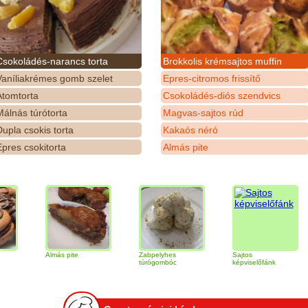
Csokoládés-narancs torta
Brokkolis krémsajtos muffin
Vaníliakrémes gomb szelet
Epres-citromos frissítő
Atomtorta
Csokoládés-diós szendvics
álnás túrótorta
Magvas-sajtos rúd
upla csokis torta
Kakaós néró
pres csokitorta
Almás pite
Almás pite
Zabpelyhes
Sajtos
Tiram
túrógombóc
képviselőfánk