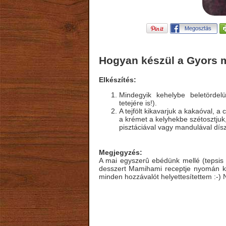
Hogyan készül a Gyors 
Elkészítés:
Mindegyik kehelybe beletörde
tetejére is!).
A tejfölt kikavarjuk a kakaóval, 
a krémet a kelyhekbe szétosztjuk,
pisztáciával vagy mandulával dísz
Megjegyzés:
A mai egyszerû ebédünk mellé (tepsis
desszert Mamihami receptje nyomán kés
minden hozzávalót helyettesítettem :-) N