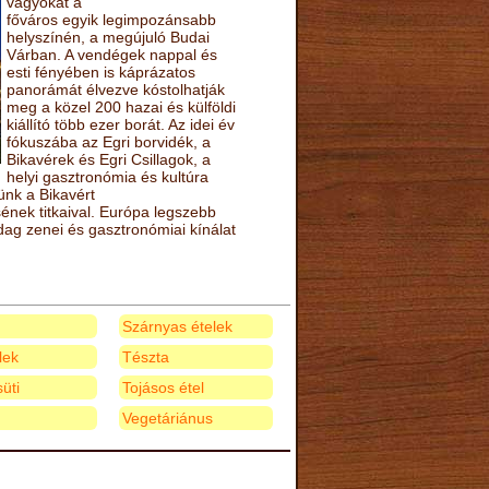
vágyókat a
főváros egyik legimpozánsabb
helyszínén, a megújuló Budai
Várban. A vendégek nappal és
esti fényében is káprázatos
panorámát élvezve kóstolhatják
meg a közel 200 hazai és külföldi
kiállító több ezer borát. Az idei év
fókuszába az Egri borvidék, a
Bikavérek és Egri Csillagok, a
helyi gasztronómia és kultúra
ünk a Bikavért
nek titkaival. Európa legszebb
zdag zenei és gasztronómiai kínálat
Szárnyas ételek
elek
Tészta
üti
Tojásos étel
Vegetáriánus