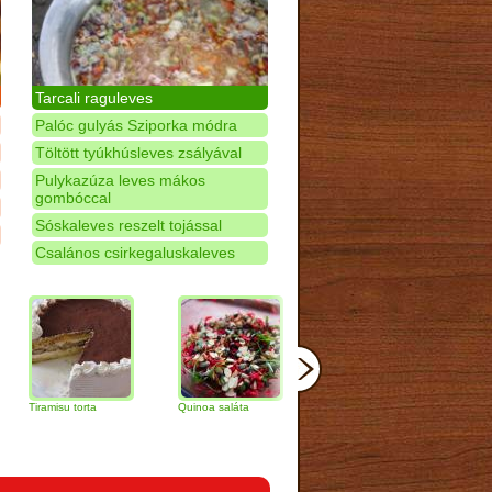
Tarcali raguleves
Palóc gulyás Sziporka módra
Töltött tyúkhúsleves zsályával
Pulykazúza leves mákos
gombóccal
Sóskaleves reszelt tojással
Csalános csirkegaluskaleves
isu torta
Quinoa saláta
Mandulás kifli
Csokoládés-
narancs torta