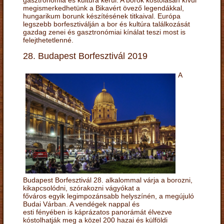
gasztronómia és kultúra kerül. A borok kóstolásán kívül
megismerkedhetünk a Bikavért övező legendákkal,
hungarikum borunk készítésének titkaival. Európa
legszebb borfesztiválján a bor és kultúra találkozását
gazdag zenei és gasztronómiai kínálat teszi most is
felejthetetlenné.
28. Budapest Borfesztivál 2019
A
Budapest Borfesztivál 28. alkalommal várja a borozni,
kikapcsolódni, szórakozni vágyókat a
főváros egyik legimpozánsabb helyszínén, a megújuló
Budai Várban. A vendégek nappal és
esti fényében is káprázatos panorámát élvezve
kóstolhatják meg a közel 200 hazai és külföldi