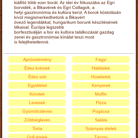
kiállító több ezer borát. Az idei év fókuszába az Egri
borvidék, a Bikavérek és Egri Csillagok, a
helyi gasztronómia és kultúra kerül. A borok kóstolásán
kívül megismerkedhetünk a Bikavért
övező legendákkal, hungarikum borunk készítésének
titkaival. Európa legszebb
borfesztiválján a bor és kultúra találkozását gazdag
zenei és gasztronómiai kínálat teszi most
is felejthetetlenné.
Aprósütemény
Fagyi
Édes krémek
Halételek
Édes süti
Húsételek
Egytálétel
Kenyerek
Köretek
Muffin
Levesek
Pizza
Gyümölcsleves
Pogácsa
Zöldségleves
Saláta
Torta
Szárnyas ételek
Grill ételek
Tészta