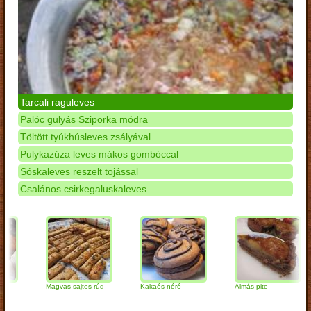
Tarcali raguleves
Palóc gulyás Sziporka módra
Töltött tyúkhúsleves zsályával
Pulykazúza leves mákos gombóccal
Sóskaleves reszelt tojással
Csalános csirkegaluskaleves
Magvas-sajtos rúd
Kakaós néró
Almás pite
Z
t