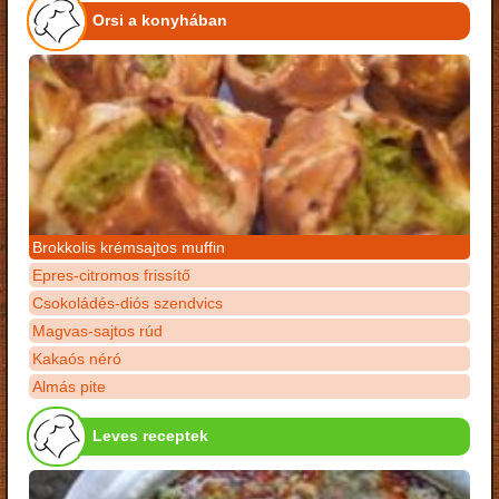
Orsi a konyhában
Brokkolis krémsajtos muffin
Epres-citromos frissítő
Csokoládés-diós szendvics
Magvas-sajtos rúd
Kakaós néró
Almás pite
Leves receptek