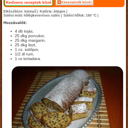
Kedvenc receptek közé
Elkészítése: könnyű |
Kalória: átlagos |
Sütési mód: hőlégkeveréses sütés |
Sütési hőfok: 160 °C |
Hozzávalók:
4 db tojás,
25 dkg porcukor,
25 dkg margarin,
25 dkg liszt,
1 cs. sütőpor,
1/2 dl rum,
1 cs tortadara.