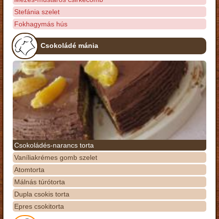
Stefánia szelet
Fokhagymás hús
Csokoládé mánia
Csokoládés-narancs torta
Vaníliakrémes gomb szelet
Atomtorta
Málnás túrótorta
Dupla csokis torta
Epres csokitorta