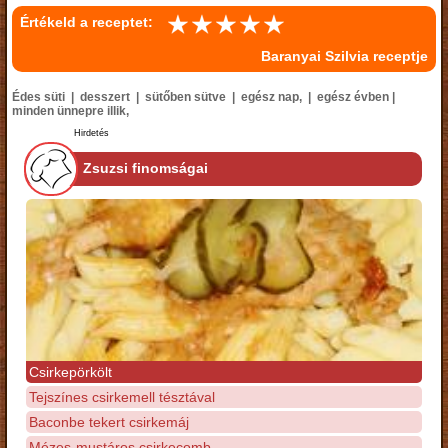
Értékeld a receptet:
Baranyai Szilvia receptje
Édes süti | desszert | sütőben sütve | egész nap, | egész évben |
minden ünnepre illik,
Hirdetés
Zsuzsi finomságai
Csirkepörkölt
Tejszínes csirkemell tésztával
Baconbe tekert csirkemáj
Mézes-mustáros csirkecomb