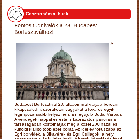
Gasztronómiai hírek
Fontos tudnivalók a 28. Budapest
Borfesztiválhoz!
A
Budapest Borfesztivál 28. alkalommal várja a borozni,
kikapcsolódni, szórakozni vágyókat a főváros egyik
legimpozánsabb helyszínén, a megújuló Budai Várban.
A vendégek nappal és este is káprázatos panoráma
társaságában kóstolhatják meg a közel 200 hazai és
külföldi kiállító több ezer borát. Az idei év fókuszába az
Egri borvidék, a Bikavérek és Egri Csillagok, a helyi