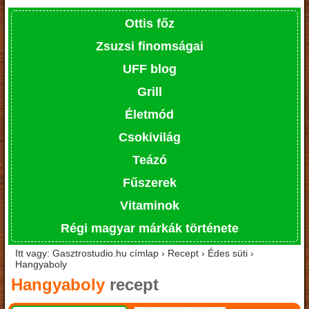
Ottis főz
Zsuzsi finomságai
UFF blog
Grill
Életmód
Csokivilág
Teázó
Fűszerek
Vitaminok
Régi magyar márkák története
Itt vagy: Gasztrostudio.hu címlap › Recept › Édes süti ›
Hangyaboly
Hangyaboly
recept