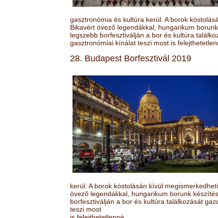
gasztronómia és kultúra kerül. A borok kóstolá
Bikavért övező legendákkal, hungarikum borunk 
legszebb borfesztiválján a bor és kultúra találk
gasztronómiai kínálat teszi most is felejthetetlen
28. Budapest Borfesztivál 2019
kerül. A borok kóstolásán kívül megismerkedhet
övező legendákkal, hungarikum borunk készítésé
borfesztiválján a bor és kultúra találkozását ga
teszi most
is felejthetetlenné.