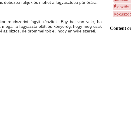
s dobozba rakjuk és mehet a fagyasztóba pár órára.
Élesztős 
Kókuszgo
r rendszerint fagyit készítek. Egy baj van vele, ha
t megáll a fagyasztó előtt és könyörög, hogy még csak
Content on
 az biztos, de örömmel tölt el, hogy ennyire szereti.