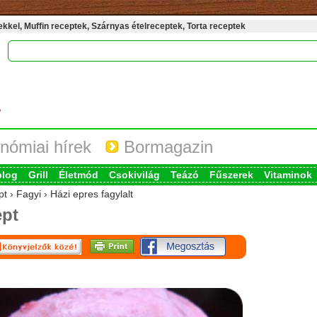
kel, Muffin receptek, Szárnyas ételreceptek, Torta receptek
nómiai hírek
Bormagazin
blog
Grill
Életmód
Csokivilág
Teázó
Fűszerek
Vitaminok
t › Fagyi › Házi epres fagylalt
pt