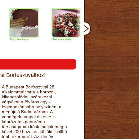
amisu torta
Quinoa saláta
Mandulás kifli
Csokoládés
narancs tort
t Borfesztiválhoz!
A Budapest Borfesztivál 28.
alkalommal várja a borozni,
kikapcsolódni, szórakozni
vágyókat a főváros egyik
legimpozánsabb helyszínén, a
megújuló Budai Várban. A
vendégek nappal és este is
káprázatos panoráma
társaságában kóstolhatják meg a
közel 200 hazai és külföldi kiállító
több ezer borát. Az idei év