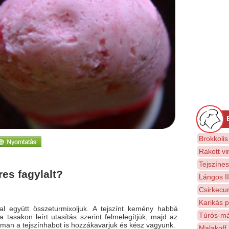
Brokkolis
Rakott vi
Tejszíne
es fagylalt?
Lángos II
Csirkecur
Karikás p
ral együtt összeturmixoljuk. A tejszínt kemény habbá
Túrós-má
 a tasakon leírt utasítás szerint felmelegítjük, majd az
man a tejszínhabot is hozzákavarjuk és kész vagyunk.
Malakoff