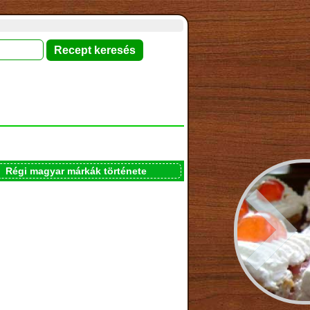
Régi magyar márkák története