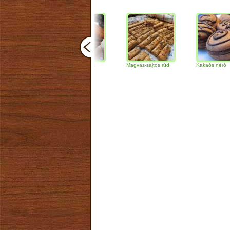
Csokoládés-diós
Magvas-sajtos rúd
Kakaós néró
szendvics