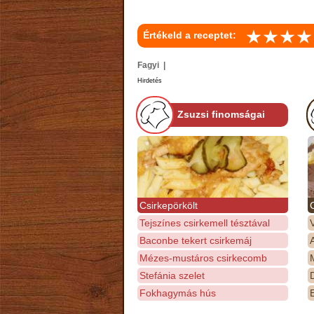
Értékeld a receptet:
Fagyi |
Hirdetés
Zsuzsi finomságai
Csirkepörkölt
Tejszínes csirkemell tésztával
Baconbe tekert csirkemáj
Mézes-mustáros csirkecomb
M
Stefánia szelet
D
Fokhagymás hús
E