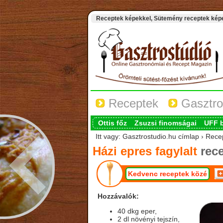
Receptek képekkel, Sütemény receptek képek
Receptek
Gasztro
Ottis főz
Zsuzsi finomságai
UFF 
Itt vagy: Gasztrostudio.hu címlap › Recep
Házi epres fagylalt
rece
Kedvenc receptek közé
Hozzávalók:
40 dkg eper,
2 dl növényi tejszín,