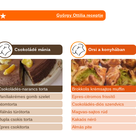
György Ottilia receptje
Csokoládé mánia
Orsi a konyhában
Csokoládés-narancs torta
Brokkolis krémsajtos muffin
Vaníliakrémes gomb szelet
Epres-citromos frissítő
Atomtorta
Csokoládés-diós szendvics
álnás túrótorta
Magvas-sajtos rúd
upla csokis torta
Kakaós néró
pres csokitorta
Almás pite