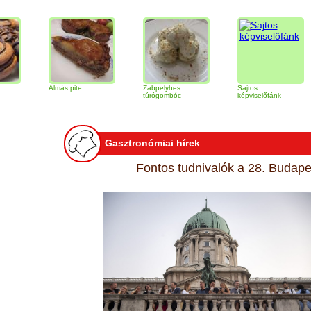
Almás pite
Zabpelyhes
Sajtos
Tir
túrógombóc
képviselőfánk
Gasztronómiai hírek
Fontos tudnivalók a 28. Budapes