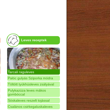
Leves receptek
Tarcali raguleves
Palóc gulyás Sziporka módra
Töltött tyúkhúsleves zsályával
Pulykazúza leves mákos
gombóccal
Sóskaleves reszelt tojással
Csalános csirkegaluskaleves