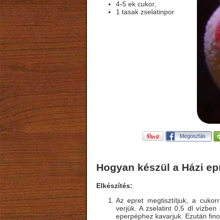
4-5 ek cukor,
1 tasak zselatinpor
Hogyan készül a Házi epr
Elkészítés:
Az epret megtisztítjuk, a cukor
verjük. A zselatint 0,5 dl vízben
eperpéphez kavarjuk. Ezután fino