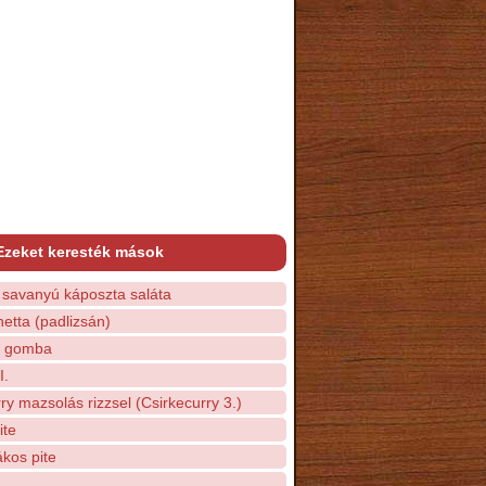
Ezeket keresték mások
 savanyú káposzta saláta
netta (padlizsán)
s gomba
I.
ry mazsolás rizzsel (Csirkecurry 3.)
ite
kos pite