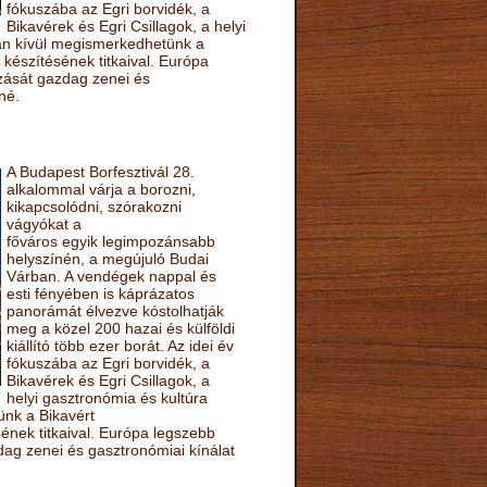
fókuszába az Egri borvidék, a
Bikavérek és Egri Csillagok, a helyi
sán kívül megismerkedhetünk a
készítésének titkaival. Európa
ozását gazdag zenei és
né.
A Budapest Borfesztivál 28.
alkalommal várja a borozni,
kikapcsolódni, szórakozni
vágyókat a
főváros egyik legimpozánsabb
helyszínén, a megújuló Budai
Várban. A vendégek nappal és
esti fényében is káprázatos
panorámát élvezve kóstolhatják
meg a közel 200 hazai és külföldi
kiállító több ezer borát. Az idei év
fókuszába az Egri borvidék, a
Bikavérek és Egri Csillagok, a
helyi gasztronómia és kultúra
ünk a Bikavért
nek titkaival. Európa legszebb
zdag zenei és gasztronómiai kínálat