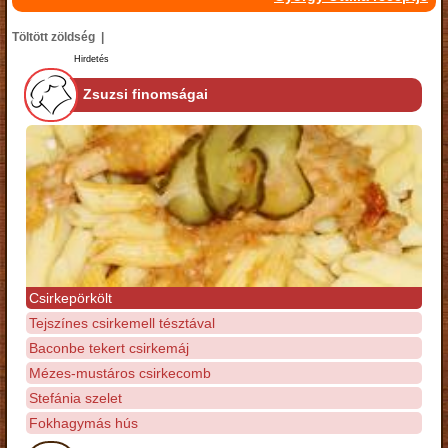
Töltött zöldség |
Hirdetés
Zsuzsi finomságai
Csirkepörkölt
Tejszínes csirkemell tésztával
Baconbe tekert csirkemáj
Mézes-mustáros csirkecomb
Stefánia szelet
Fokhagymás hús