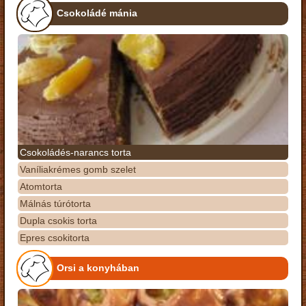
Csokoládé mánia
Csokoládés-narancs torta
Vaníliakrémes gomb szelet
Atomtorta
Málnás túrótorta
Dupla csokis torta
Epres csokitorta
Orsi a konyhában