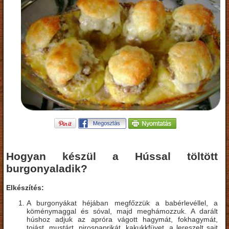
Hogyan készül a Hússal töltött
burgonyaladik?
Elkészítés:
A burgonyákat héjában megfőzzük a babérlevéllel, a
köménymaggal és sóval, majd meghámozzuk. A darált
húshoz adjuk az apróra vágott hagymát, fokhagymát,
tojást, mustárt, pirospaprikát, kakukkfüvet, a lereszelt sajt