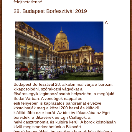
felejthetetlenné.
28. Budapest Borfesztivál 2019
A
Budapest Borfesztivál 28. alkalommal várja a borozni,
kikapcsolódni, szórakozni vágyókat a
főváros egyik legimpozánsabb helyszínén, a megújuló
Budai Várban. A vendégek nappal és
esti fényében is káprázatos panorámát élvezve
kóstolhatják meg a közel 200 hazai és külföldi
kiállító több ezer borát. Az idei év fókuszába az Egri
borvidék, a Bikavérek és Egri Csillagok, a
helyi gasztronómia és kultúra kerül. A borok kóstolásán
kívül megismerkedhetünk a Bikavért
övező legendákkal, hungarikum borunk készítésének