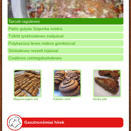
Tarcali raguleves
Palóc gulyás Sziporka módra
Töltött tyúkhúsleves zsályával
Pulykazúza leves mákos gombóccal
Sóskaleves reszelt tojással
Csalános csirkegaluskaleves
Magvas-sajtos rúd
Kakaós néró
Almás pite
Zabpe
túróg
Gasztronómiai hírek