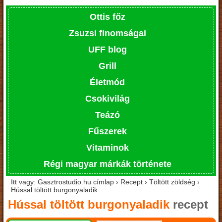
Ottis főz
Zsuzsi finomságai
UFF blog
Grill
Életmód
Csokivilág
Teázó
Fűszerek
Vitaminok
Régi magyar márkák története
Itt vagy: Gasztrostudio.hu címlap › Recept › Töltött zöldség ›
Hússal töltött burgonyaladik
Hússal töltött burgonyaladik
recept