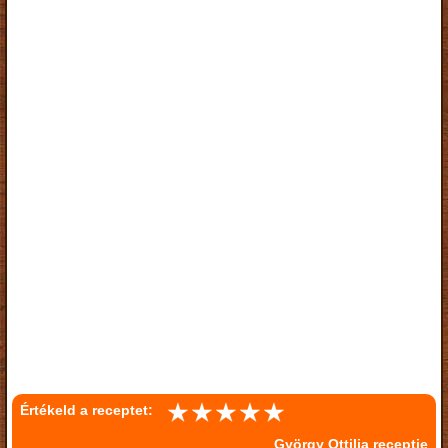
Értékeld a receptet:
György Ottilia receptje