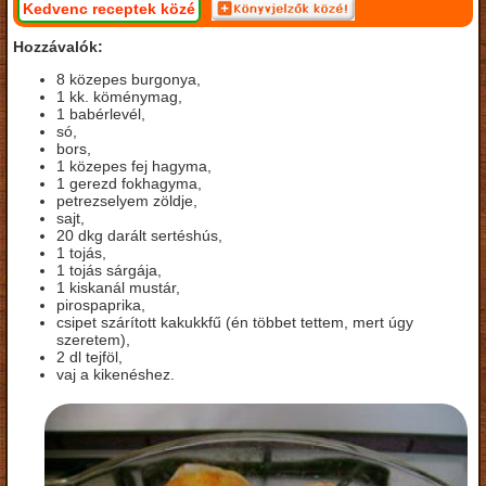
Kedvenc receptek közé
Hozzávalók:
8 közepes burgonya,
1 kk. köménymag,
1 babérlevél,
só,
bors,
1 közepes fej hagyma,
1 gerezd fokhagyma,
petrezselyem zöldje,
sajt,
20 dkg darált sertéshús,
1 tojás,
1 tojás sárgája,
1 kiskanál mustár,
pirospaprika,
csipet szárított kakukkfű (én többet tettem, mert úgy
szeretem),
2 dl tejföl,
vaj a kikenéshez.