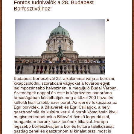
Fontos tudnivalók a 28. Budapest
Borfesztiválhoz!
A
Budapest Borfesztivál 28. alkalommal várja a borozni,
kikapcsolódni, szórakozni vágyókat a főváros egyik
legimpozánsabb helyszínén, a megújuló Budai Várban.
A vendégek nappal és este is káprázatos panoráma
társaságában kóstolhatják meg a közel 200 hazai és
külföldi kiállító több ezer borát. Az idei év fókuszába az
Egri borvidék, a Bikavérek és Egri Csillagok, a helyi
gasztronómia és kultúra kerül. A borok kóstolásán kívül
megismerkedhetünk a Bikavért övező legendákkal,
hungarikum borunk készítésének titkaival. Európa
legszebb borfesztiválján a bor és kultúra találkozását
gazdag zenei és gasztronómiai kínálat teszi most is