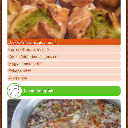
Brokkolis krémsajtos muffin
Epres-citromos frissítő
Csokoládés-diós szendvics
Magvas-sajtos rúd
Kakaós néró
Almás pite
Leves receptek