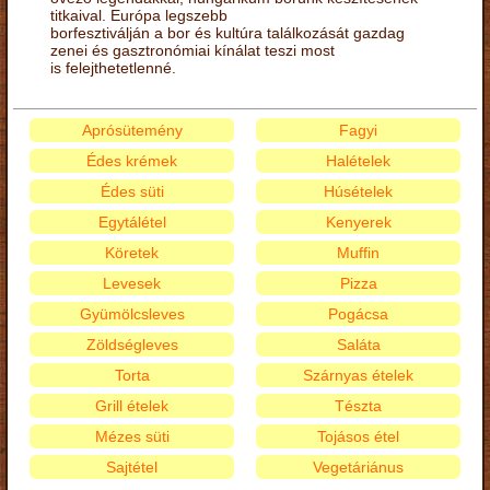
titkaival. Európa legszebb
borfesztiválján a bor és kultúra találkozását gazdag
zenei és gasztronómiai kínálat teszi most
is felejthetetlenné.
Aprósütemény
Fagyi
Édes krémek
Halételek
Édes süti
Húsételek
Egytálétel
Kenyerek
Köretek
Muffin
Levesek
Pizza
Gyümölcsleves
Pogácsa
Zöldségleves
Saláta
Torta
Szárnyas ételek
Grill ételek
Tészta
Mézes süti
Tojásos étel
Sajtétel
Vegetáriánus