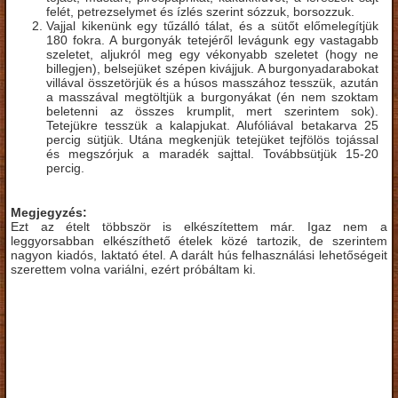
felét, petrezselymet és ízlés szerint sózzuk, borsozzuk.
Vajjal kikenünk egy tűzálló tálat, és a sütőt előmelegítjük
180 fokra. A burgonyák tetejéről levágunk egy vastagabb
szeletet, aljukról meg egy vékonyabb szeletet (hogy ne
billegjen), belsejüket szépen kivájjuk. A burgonyadarabokat
villával összetörjük és a húsos masszához tesszük, azután
a masszával megtöltjük a burgonyákat (én nem szoktam
beletenni az összes krumplit, mert szerintem sok).
Tetejükre tesszük a kalapjukat. Alufóliával betakarva 25
percig sütjük. Utána megkenjük tetejüket tejfölös tojással
és megszórjuk a maradék sajttal. Továbbsütjük 15-20
percig.
Megjegyzés:
Ezt az ételt többször is elkészítettem már. Igaz nem a
leggyorsabban elkészíthető ételek közé tartozik, de szerintem
nagyon kiadós, laktató étel. A darált hús felhasználási lehetőségeit
szerettem volna variálni, ezért próbáltam ki.