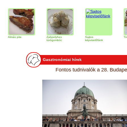
s pite
Zabpelyhes
Sajtos
Tiramisu torta
túrógombóc
képviselőfánk
Gasztronómiai hírek
Fontos tudnivalók a 28. Budapes