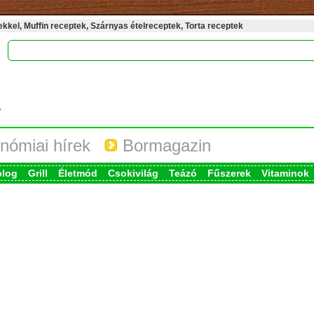
kel, Muffin receptek, Szárnyas ételreceptek, Torta receptek
nómiai hírek
Bormagazin
blog
Grill
Életmód
Csokivilág
Teázó
Fűszerek
Vitaminok