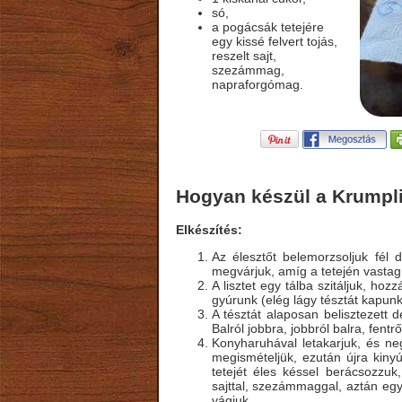
só,
a pogácsák tetejére
egy kissé felvert tojás,
reszelt sajt,
szezámmag,
napraforgómag.
Hogyan készül a Krumpl
Elkészítés:
Az élesztőt belemorzsoljuk fél 
megvárjuk, amíg a tetején vastag
A lisztet egy tálba szitáljuk, ho
gyúrunk (elég lágy tésztát kapunk
A tésztát alaposan belisztezett d
Balról jobbra, jobbról balra, fentrő
Konyharuhával letakarjuk, és ne
megismételjük, ezután újra kinyú
tetejét éles késsel berácsozzuk,
sajttal, szezámmaggal, aztán eg
vágjuk.