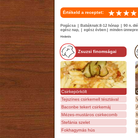
Értékeld a receptet:
Pogácsa | Babáknak:8-12 hónap | 90 n. diét
egész nap, | egész évben | minden ünnepre i
Hirdetés
Zsuzsi finomságai
Csirkepörkölt
Tejszínes csirkemell tésztával
Baconbe tekert csirkemáj
Mézes-mustáros csirkecomb
M
Stefánia szelet
D
Fokhagymás hús
E