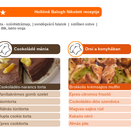
Hollóné Balogh Nikolett receptje
a - szénhidrátnap, | vendégváró falatok | sütőben sütve |
llik, lakto vega
Csokoládé mánia
Orsi a konyhában
Csokoládés-narancs torta
Brokkolis krémsajtos muffin
Vaníliakrémes gomb szelet
Epres-citromos frissítő
Atomtorta
Csokoládés-diós szendvics
álnás túrótorta
Magvas-sajtos rúd
upla csokis torta
Kakaós néró
pres csokitorta
Almás pite