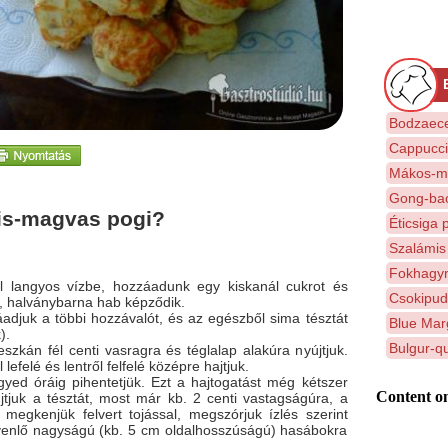
Bodzaec
Cappuccin
Mákos-me
Gong-bao
is-magvas pogi?
Éticsiga 
Szalámis 
Fokhagym
dl langyos vízbe, hozzáadunk egy kiskanál cukrot és
Csokipud
, halványbarna hab képződik.
zzáadjuk a többi hozzávalót, és az egészből sima tésztát
Blue Mar
).
Bulgur-qu
eszkán fél centi vasragra és téglalap alakúra nyújtjuk.
l lefelé és lentről felfelé középre hajtjuk.
gyed óráig pihentetjük. Ezt a hajtogatást még kétszer
Content on
jtjuk a tésztát, most már kb. 2 centi vastagságúra, a
 megkenjük felvert tojással, megszórjuk ízlés szerint
yenlő nagyságú (kb. 5 cm oldalhosszúságú) hasábokra