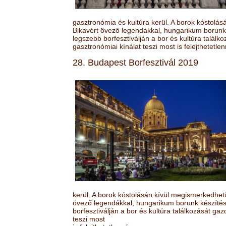
gasztronómia és kultúra kerül. A borok kóstolá
Bikavért övező legendákkal, hungarikum borunk 
legszebb borfesztiválján a bor és kultúra találk
gasztronómiai kínálat teszi most is felejthetetlen
28. Budapest Borfesztivál 2019
kerül. A borok kóstolásán kívül megismerkedhet
övező legendákkal, hungarikum borunk készítésé
borfesztiválján a bor és kultúra találkozását ga
teszi most