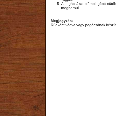
A pogácsákat előmelegített sütőb
megbarnul.
Megjegyzés:
Rúdként vágva vagy pogácsának készítve