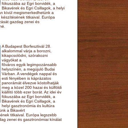
fókuszába az Egri borvidék, a
Bikavérek és Egri Csillagok, a helyi
sán kívül megismerkedhetünk a
készítésének titkaival. Európa
ozását gazdag zenei és
né.
A Budapest Borfesztivál 28.
alkalommal várja a borozni,
kikapcsolódni, szórakozni
vágyókat a
főváros egyik legimpozánsabb
helyszínén, a megújuló Budai
Várban. A vendégek nappal és
esti fényében is káprázatos
panorámát élvezve kóstolhatják
meg a közel 200 hazai és külföldi
kiállító több ezer borát. Az idei év
fókuszába az Egri borvidék, a
Bikavérek és Egri Csillagok, a
helyi gasztronómia és kultúra
ünk a Bikavért
nek titkaival. Európa legszebb
zdag zenei és gasztronómiai kínálat