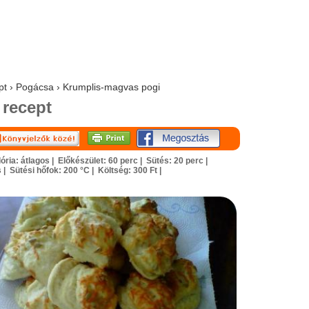
ept › Pogácsa › Krumplis-magvas pogi
recept
ória: átlagos |
Előkészület: 60 perc |
Sütés: 20 perc |
s |
Sütési hőfok: 200 °C |
Költség: 300 Ft |