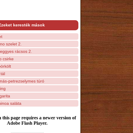
Ezeket keresték mások
et
o szelet 2.
ggyes rácsos 2.
 csirke
pörkölt
tál
ás-petrezselymes túró
ing
garita
inoa saláta
 this page requires a newer version of
Adobe Flash Player.