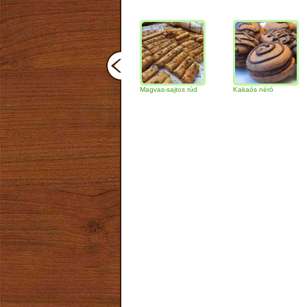
Csokoládés-diós
Magvas-sajtos rúd
Kakaós néró
Almá
szendvics