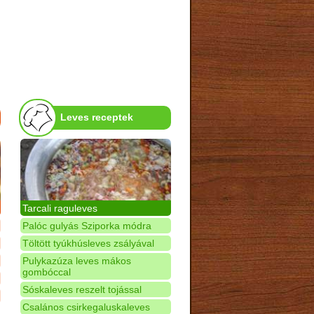
Leves receptek
Tarcali raguleves
Palóc gulyás Sziporka módra
Töltött tyúkhúsleves zsályával
Pulykazúza leves mákos
gombóccal
Sóskaleves reszelt tojással
Csalános csirkegaluskaleves