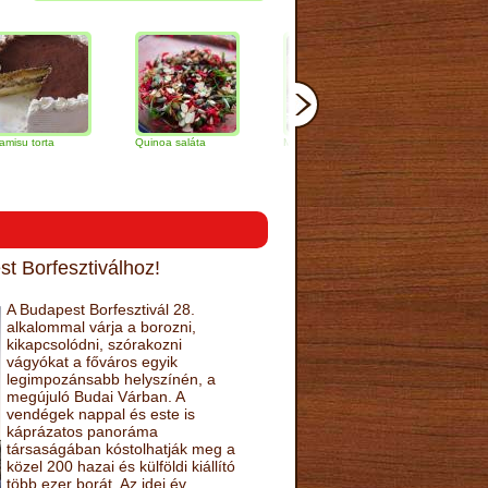
Quinoa saláta
Mandulás kifli
Csokoládés-
narancs torta
t Borfesztiválhoz!
A Budapest Borfesztivál 28.
alkalommal várja a borozni,
kikapcsolódni, szórakozni
vágyókat a főváros egyik
legimpozánsabb helyszínén, a
megújuló Budai Várban. A
vendégek nappal és este is
káprázatos panoráma
társaságában kóstolhatják meg a
közel 200 hazai és külföldi kiállító
több ezer borát. Az idei év