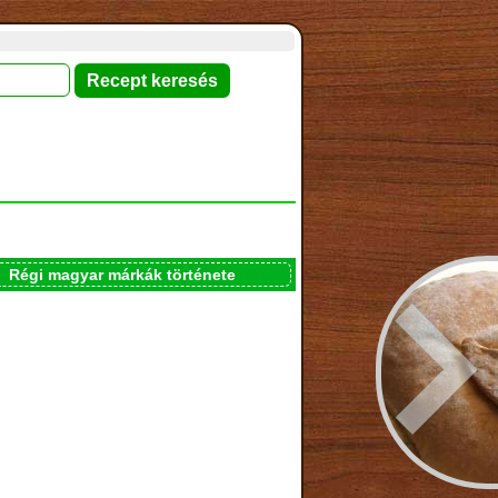
Régi magyar márkák története