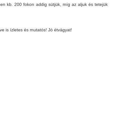
en kb. 200 fokon addig sütjük, míg az aljuk és tetejük
 is ízletes és mutatós! Jó étvágyat!