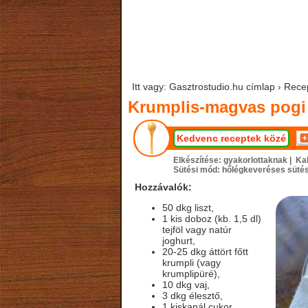
Itt vagy: Gasztrostudio.hu címlap › Rec
Krumplis-magvas pogi
Kedvenc receptek közé
Elkészítése: gyakorlottaknak |
Kal
Sütési mód: hőlégkeveréses süté
Hozzávalók:
50 dkg liszt,
1 kis doboz (kb. 1,5 dl)
tejföl vagy natúr
joghurt,
20-25 dkg áttört főtt
krumpli (vagy
krumplipüré),
10 dkg vaj,
3 dkg élesztő,
1 kiskanál cukor,