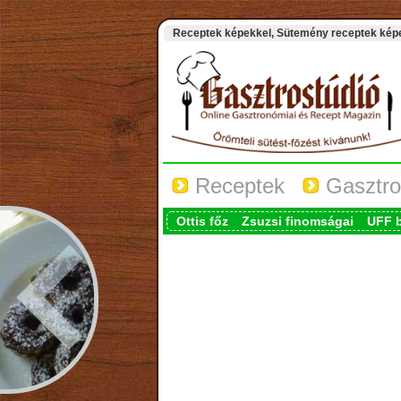
Receptek képekkel, Sütemény receptek képek
Receptek
Gasztro
Ottis főz
Zsuzsi finomságai
UFF 