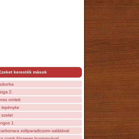
Ezeket keresték mások
uborka
siga 2.
res omlett
 lepényke
 szelet
ángos 1.
carbonara sültparadicsom-salátával
yka comb fűszeres burgonyával