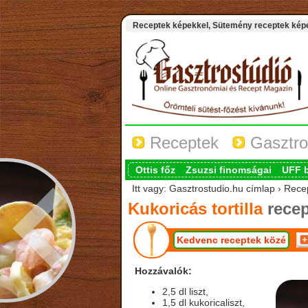
Receptek képekkel, Sütemény receptek képek
Receptek
Gasztro
Ottis főz
Zsuzsi finomságai
UFF 
Itt vagy: Gasztrostudio.hu címlap › Recep
Kukoricás tortilla
recep
Kedvenc receptek közé
Hozzávalók:
2,5 dl liszt,
1,5 dl kukoricaliszt,