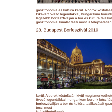
gasztronómia és kultúra kerül. A borok kóstolá
Bikavért övező legendákkal, hungarikum borunk 
legszebb borfesztiválján a bor és kultúra találk
gasztronómiai kínálat teszi most is felejthetetlen
28. Budapest Borfesztivál 2019
kerül. A borok kóstolásán kívül megismerkedhet
övező legendákkal, hungarikum borunk készítésé
borfesztiválján a bor és kultúra találkozását ga
teszi most
is felejthetetlenné.