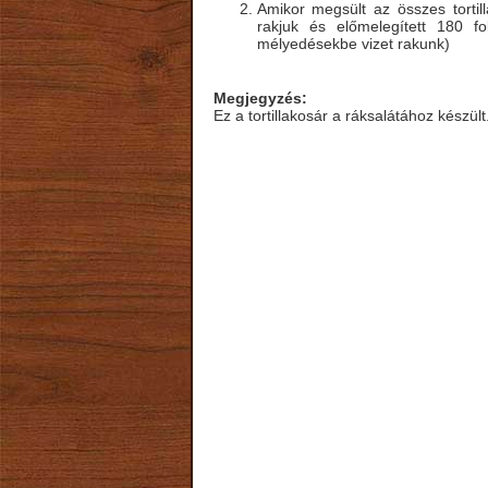
Amikor megsült az összes tortil
rakjuk és előmelegített 180 f
mélyedésekbe vizet rakunk)
Megjegyzés:
Ez a tortillakosár a ráksalátához készült