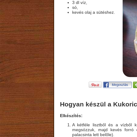
3 dl víz,
só,
kevés olaj a sütéshez.
Hogyan készül a Kukoricá
Elkészítés:
A kétféle lisztből és a vízből 
megsózzuk, majd kevés forró 
palacsinta lett belõle).