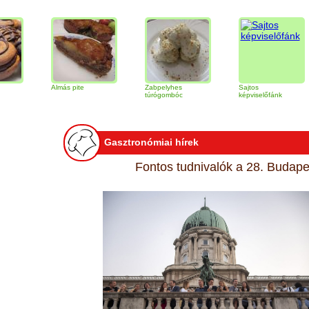
Almás pite
Zabpelyhes
Sajtos
Ti
túrógombóc
képviselőfánk
Gasztronómiai hírek
Fontos tudnivalók a 28. Budapes