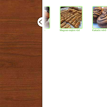
Csokoládés-diós
Magvas-sajtos rúd
Kakaós néró
szendvics