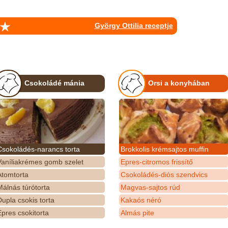
György Ottilia receptje
Csokoládé mánia
Orsi a konyhában
Csokoládés-narancs torta
Brokkolis krémsajtos muffin
Vaníliakrémes gomb szelet
Epres-citromos frissítő
Atomtorta
Csokoládés-diós szendvics
álnás túrótorta
Magvas-sajtos rúd
upla csokis torta
Kakaós néró
pres csokitorta
Almás pite