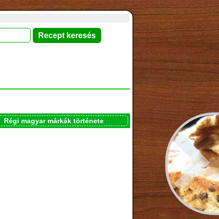
Régi magyar márkák története