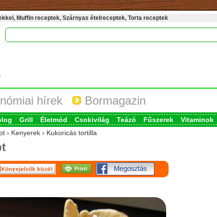
kel, Muffin receptek, Szárnyas ételreceptek, Torta receptek
nómiai hírek
Bormagazin
blog
Grill
Életmód
Csokivilág
Teázó
Fűszerek
Vitaminok
t › Kenyerek › Kukoricás tortilla
t