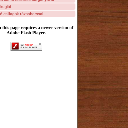
kuglóf
 csillagok rózsaborssal
 this page requires a newer version of
Adobe Flash Player.