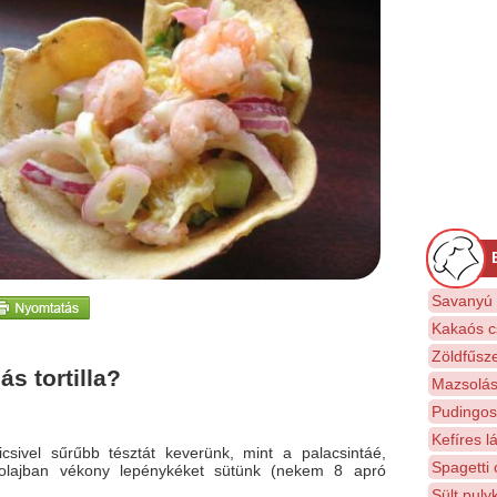
Savanyú 
Kakaós c
Zöldfűsze
s tortilla?
Mazsolás
Pudingos
Kefíres l
kicsivel sűrűbb tésztát keverünk, mint a palacsintáé,
Spagetti 
olajban vékony lepénykéket sütünk (nekem 8 apró
Sült pul