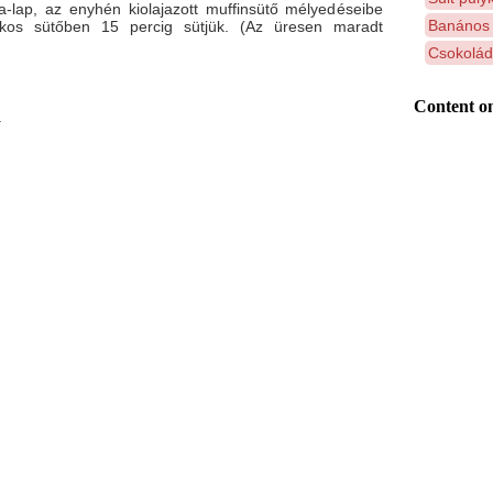
la-lap, az enyhén kiolajazott muffinsütő mélyedéseibe
Banános 
okos sütőben 15 percig sütjük. (Az üresen maradt
Csokoládé
Content on
.