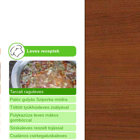
Leves receptek
Tarcali raguleves
Palóc gulyás Sziporka módra
Töltött tyúkhúsleves zsályával
Pulykazúza leves mákos
gombóccal
Sóskaleves reszelt tojással
Csalános csirkegaluskaleves