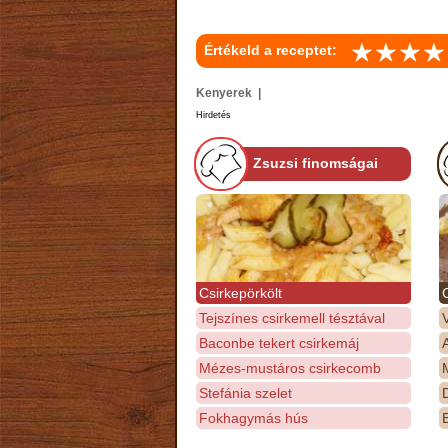
Értékeld a receptet:
Kenyerek |
Hirdetés
Zsuzsi finomságai
Csirkepörkölt
Tejszínes csirkemell tésztával
Baconbe tekert csirkemáj
Mézes-mustáros csirkecomb
M
Stefánia szelet
D
Fokhagymás hús
E