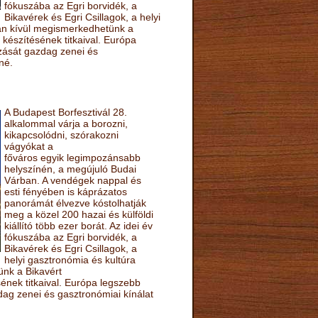
fókuszába az Egri borvidék, a
Bikavérek és Egri Csillagok, a helyi
sán kívül megismerkedhetünk a
készítésének titkaival. Európa
ozását gazdag zenei és
né.
A Budapest Borfesztivál 28.
alkalommal várja a borozni,
kikapcsolódni, szórakozni
vágyókat a
főváros egyik legimpozánsabb
helyszínén, a megújuló Budai
Várban. A vendégek nappal és
esti fényében is káprázatos
panorámát élvezve kóstolhatják
meg a közel 200 hazai és külföldi
kiállító több ezer borát. Az idei év
fókuszába az Egri borvidék, a
Bikavérek és Egri Csillagok, a
helyi gasztronómia és kultúra
ünk a Bikavért
nek titkaival. Európa legszebb
zdag zenei és gasztronómiai kínálat