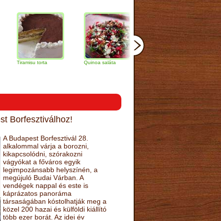
ramisu torta
Quinoa saláta
Mandulás kifli
Csokoládés
narancs tor
t Borfesztiválhoz!
A Budapest Borfesztivál 28.
alkalommal várja a borozni,
kikapcsolódni, szórakozni
vágyókat a főváros egyik
legimpozánsabb helyszínén, a
megújuló Budai Várban. A
vendégek nappal és este is
káprázatos panoráma
társaságában kóstolhatják meg a
közel 200 hazai és külföldi kiállító
több ezer borát. Az idei év