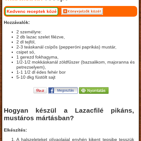
Kedvenc receptek közé
Hozzávalók:
2 személyre:
2 db lazac szelet filézve,
2 dl tejföl,
2-3 teáskanál csípős (pepperóni paprikás) mustár,
csipet só,
1 gerezd fokhagyma,
1/2-1/2 mokkáskanál zöldfűszer (bazsalikom, majoranna és
petrezselyem),
1-1 1/2 dl édes fehér bor
5-10 dkg füstölt sajt
Hogyan készül a Lazacfilé pikáns,
mustáros mártásban?
Elkészítés:
A halszeleteket olívaolajjal enyhén kikent tepsibe tesszük