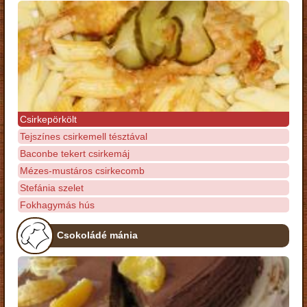
Csirkepörkölt
Tejszínes csirkemell tésztával
Baconbe tekert csirkemáj
Mézes-mustáros csirkecomb
Stefánia szelet
Fokhagymás hús
Csokoládé mánia