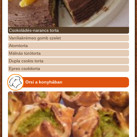
Csokoládés-narancs torta
Vaníliakrémes gomb szelet
Atomtorta
Málnás túrótorta
Dupla csokis torta
Epres csokitorta
Orsi a konyhában