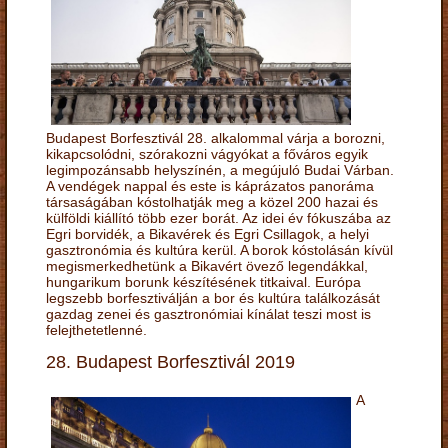
Budapest Borfesztivál 28. alkalommal várja a borozni,
kikapcsolódni, szórakozni vágyókat a főváros egyik
legimpozánsabb helyszínén, a megújuló Budai Várban.
A vendégek nappal és este is káprázatos panoráma
társaságában kóstolhatják meg a közel 200 hazai és
külföldi kiállító több ezer borát. Az idei év fókuszába az
Egri borvidék, a Bikavérek és Egri Csillagok, a helyi
gasztronómia és kultúra kerül. A borok kóstolásán kívül
megismerkedhetünk a Bikavért övező legendákkal,
hungarikum borunk készítésének titkaival. Európa
legszebb borfesztiválján a bor és kultúra találkozását
gazdag zenei és gasztronómiai kínálat teszi most is
felejthetetlenné.
28. Budapest Borfesztivál 2019
A