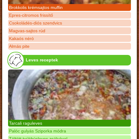
Brokkolis krémsajtos muffin
Epres-citromos frissítő
Csokoládés-diós szendvics
Magvas-sajtos rúd
Kakaós néró
Almás pite
Leves receptek
Tarcali raguleves
Palóc gulyás Sziporka módra
Töltött tyúkhúsleves zsályával