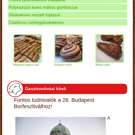
Pulykazúza leves mákos gombóccal
Sóskaleves reszelt tojással
Csalános csirkegaluskaleves
Magvas-sajtos rúd
Kakaós néró
Almás pite
Zabp
túró
Gasztronómiai hírek
Fontos tudnivalók a 28. Budapest
Borfesztiválhoz!
A