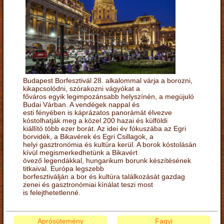
Budapest Borfesztivál 28. alkalommal várja a borozni,
kikapcsolódni, szórakozni vágyókat a
főváros egyik legimpozánsabb helyszínén, a megújuló
Budai Várban. A vendégek nappal és
esti fényében is káprázatos panorámát élvezve
kóstolhatják meg a közel 200 hazai és külföldi
kiállító több ezer borát. Az idei év fókuszába az Egri
borvidék, a Bikavérek és Egri Csillagok, a
helyi gasztronómia és kultúra kerül. A borok kóstolásán
kívül megismerkedhetünk a Bikavért
övező legendákkal, hungarikum borunk készítésének
titkaival. Európa legszebb
borfesztiválján a bor és kultúra találkozását gazdag
zenei és gasztronómiai kínálat teszi most
is felejthetetlenné.
Aprósütemény
Fagyi