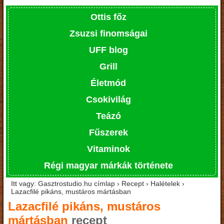
Ottis főz
Zsuzsi finomságai
UFF blog
Grill
Életmód
Csokivilág
Teázó
Fűszerek
Vitaminok
Régi magyar márkák története
Itt vagy: Gasztrostudio.hu címlap › Recept › Halételek ›
Lazacfilé pikáns, mustáros mártásban
Lazacfilé pikáns, mustáros
mártásban
recept