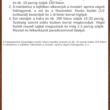
és kb. 10 percig sütjük 150 fokon.
A mártáshoz a tejfölben elkeverjük a mustárt, apróra vágott
fokhagymát, a sót és a fűszereket. Kevés liszttel (1/2
evőkanál) besűrítjük és 1 dl fehér borral hígítjuk.
Ezt ráöntjük a halra és kb. 180 fokon sütjük 15-20 percig.
Szükség szerint sütés közben borral meglocsoljuk. Végül
füstölt reszelt sajttal megszórjuk és még 1-2 percig sütjük.
Rizzsel és felkarikázott paradicsommal tálaljuk.
A halszeleteket olívaolajjal enyhén kikent tepsibe tesszük és kb. 10 percig sütjük 150 fokon.
A mártáshoz a tejfölben elkeverjük a mustárt, apróra vágott fokhagymát, a s...