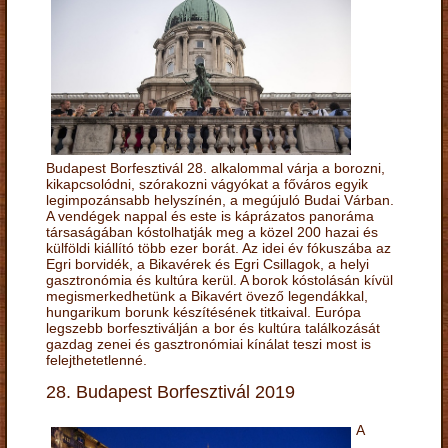
Budapest Borfesztivál 28. alkalommal várja a borozni,
kikapcsolódni, szórakozni vágyókat a főváros egyik
legimpozánsabb helyszínén, a megújuló Budai Várban.
A vendégek nappal és este is káprázatos panoráma
társaságában kóstolhatják meg a közel 200 hazai és
külföldi kiállító több ezer borát. Az idei év fókuszába az
Egri borvidék, a Bikavérek és Egri Csillagok, a helyi
gasztronómia és kultúra kerül. A borok kóstolásán kívül
megismerkedhetünk a Bikavért övező legendákkal,
hungarikum borunk készítésének titkaival. Európa
legszebb borfesztiválján a bor és kultúra találkozását
gazdag zenei és gasztronómiai kínálat teszi most is
felejthetetlenné.
28. Budapest Borfesztivál 2019
A