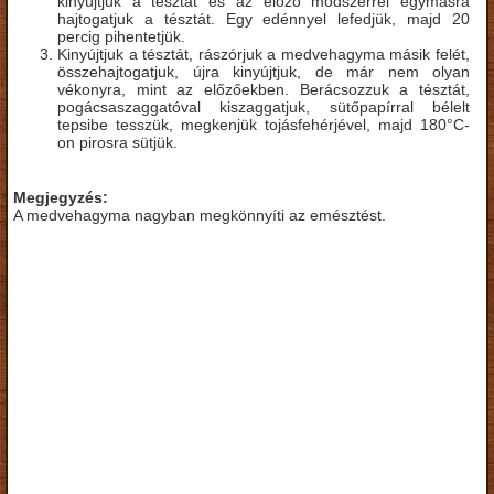
kinyújtjuk a tésztát és az előző módszerrel egymásra
hajtogatjuk a tésztát. Egy edénnyel lefedjük, majd 20
percig pihentetjük.
Kinyújtjuk a tésztát, rászórjuk a medvehagyma másik felét,
összehajtogatjuk, újra kinyújtjuk, de már nem olyan
vékonyra, mint az előzőekben. Berácsozzuk a tésztát,
pogácsaszaggatóval kiszaggatjuk, sütőpapírral bélelt
tepsibe tesszük, megkenjük tojásfehérjével, majd 180°C-
on pirosra sütjük.
Megjegyzés:
A medvehagyma nagyban megkönnyíti az emésztést.