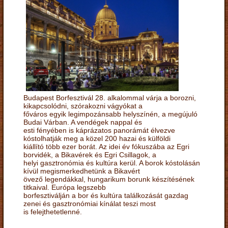
Budapest Borfesztivál 28. alkalommal várja a borozni,
kikapcsolódni, szórakozni vágyókat a
főváros egyik legimpozánsabb helyszínén, a megújuló
Budai Várban. A vendégek nappal és
esti fényében is káprázatos panorámát élvezve
kóstolhatják meg a közel 200 hazai és külföldi
kiállító több ezer borát. Az idei év fókuszába az Egri
borvidék, a Bikavérek és Egri Csillagok, a
helyi gasztronómia és kultúra kerül. A borok kóstolásán
kívül megismerkedhetünk a Bikavért
övező legendákkal, hungarikum borunk készítésének
titkaival. Európa legszebb
borfesztiválján a bor és kultúra találkozását gazdag
zenei és gasztronómiai kínálat teszi most
is felejthetetlenné.