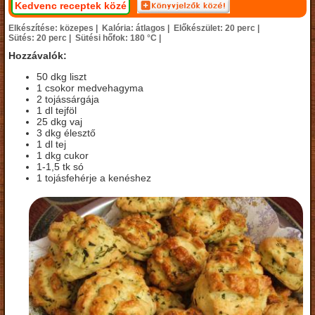
Kedvenc receptek közé
Elkészítése: közepes |
Kalória: átlagos |
Előkészület: 20 perc |
Sütés: 20 perc |
Sütési hőfok: 180 °C |
Hozzávalók:
50 dkg liszt
1 csokor medvehagyma
2 tojássárgája
1 dl tejföl
25 dkg vaj
3 dkg élesztő
1 dl tej
1 dkg cukor
1-1,5 tk só
1 tojásfehérje a kenéshez