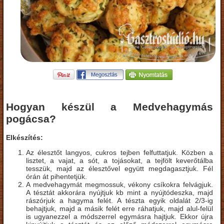
Hogyan készül a Medvehagymás
pogácsa?
Elkészítés:
Az élesztőt langyos, cukros tejben felfuttatjuk. Közben a
lisztet, a vajat, a sót, a tojásokat, a tejfölt keverőtálba
tesszük, majd az élesztővel együtt megdagasztjuk. Fél
órán át pihentetjük.
A medvehagymát megmossuk, vékony csíkokra felvágjuk.
A tésztát akkorára nyújtjuk kb mint a nyújtódeszka, majd
rászórjuk a hagyma felét. A tészta egyik oldalát 2/3-ig
behajtjuk, majd a másik felét erre ráhatjuk, majd alul-felül
is ugyanezzel a módszerrel egymásra hajtjuk. Ekkor újra