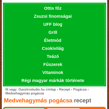
Ottis főz
Zsuzsi finomságai
UFF blog
Grill
Életmód
Csokivilág
Teázó
Fűszerek
Vitaminok
Régi magyar márkák története
Itt vagy: Gasztrostudio.hu címlap › Recept › Pogácsa ›
Medvehagymás pogácsa
Medvehagymás pogácsa
recept