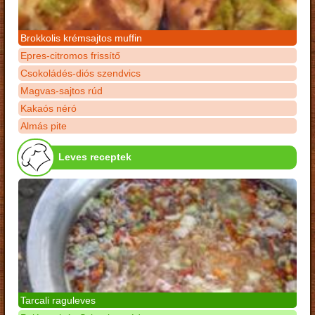
Brokkolis krémsajtos muffin
Epres-citromos frissítő
Csokoládés-diós szendvics
Magvas-sajtos rúd
Kakaós néró
Almás pite
Leves receptek
Tarcali raguleves