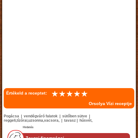
Értékeld a receptet:
Orsolya Vízi receptje
Pogácsa | vendégváró falatok | sütőben sütve |
reggeli,tízórai,uzsonna,vacsora, | tavasz | húsvét,
Hirdetés