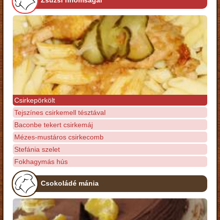
Zsuzsi finomságai
Csirkepörkölt
Tejszínes csirkemell tésztával
Baconbe tekert csirkemáj
Mézes-mustáros csirkecomb
Stefánia szelet
Fokhagymás hús
Csokoládé mánia