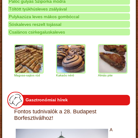
Palóc gulyás Sziporka módra
Töltött tyúkhúsleves zsályával
Pulykazúza leves mákos gombóccal
Sóskaleves reszelt tojással
Csalános csirkegaluskaleves
Magvas-sajtos rúd
Kakaós néró
Almás pite
Zabp
túró
Gasztronómiai hírek
Fontos tudnivalók a 28. Budapest
Borfesztiválhoz!
A