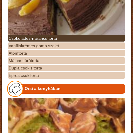
Csokoládés-narancs torta
Vaníliakrémes gomb szelet
Atomtorta
Málnás túrótorta
Dupla csokis torta
Epres csokitorta
Orsi a konyhában