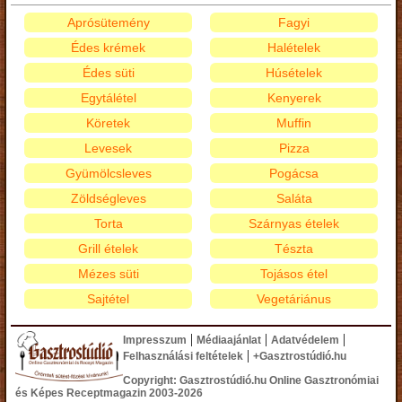
Aprósütemény
Fagyi
Édes krémek
Halételek
Édes süti
Húsételek
Egytálétel
Kenyerek
Köretek
Muffin
Levesek
Pizza
Gyümölcsleves
Pogácsa
Zöldségleves
Saláta
Torta
Szárnyas ételek
Grill ételek
Tészta
Mézes süti
Tojásos étel
Sajtétel
Vegetáriánus
|
|
|
Impresszum
Médiaajánlat
Adatvédelem
|
Felhasználási feltételek
+Gasztrostúdió.hu
Copyright: Gasztrostúdió.hu Online Gasztronómiai
és Képes Receptmagazin 2003-2026