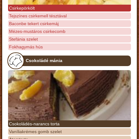
Csirkepörkölt
Tejszínes csirkemell tésztával
Baconbe tekert csirkemáj
Mézes-mustáros csirkecomb
Stefánia szelet
Fokhagymás hús
Csokoládé mánia
Csokoládés-narancs torta
Vaníliakrémes gomb szelet