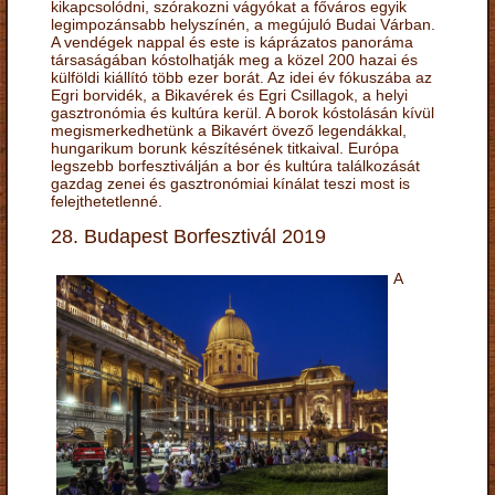
kikapcsolódni, szórakozni vágyókat a főváros egyik
legimpozánsabb helyszínén, a megújuló Budai Várban.
A vendégek nappal és este is káprázatos panoráma
társaságában kóstolhatják meg a közel 200 hazai és
külföldi kiállító több ezer borát. Az idei év fókuszába az
Egri borvidék, a Bikavérek és Egri Csillagok, a helyi
gasztronómia és kultúra kerül. A borok kóstolásán kívül
megismerkedhetünk a Bikavért övező legendákkal,
hungarikum borunk készítésének titkaival. Európa
legszebb borfesztiválján a bor és kultúra találkozását
gazdag zenei és gasztronómiai kínálat teszi most is
felejthetetlenné.
28. Budapest Borfesztivál 2019
A