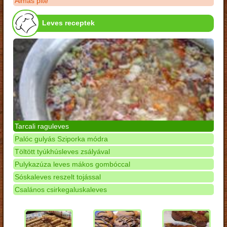
Almás pite
Leves receptek
Tarcali raguleves
Palóc gulyás Sziporka módra
Töltött tyúkhúsleves zsályával
Pulykazúza leves mákos gombóccal
Sóskaleves reszelt tojással
Csalános csirkegaluskaleves