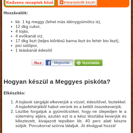
Kedvenc receptek közé
Hozzávalók:
kb. 1 kg meggy (lehet más idénygyümölcs is),
12 dkg cukor,
4 tojás,
4 evőkanál víz,
17 dkg liszt (teljes kiőrlésű barna liszt és fehér bio liszt),
pici sütőpor,
1 teáskanál édesítő
Hogyan készül a Meggyes piskóta?
Elkészítés:
A tojások sárgáját elkeverjük a vízzel, édesítővel, lisztekkel.
A tojásfehérjéből habot verünk és a kettőt összekeverjük.
Lisztbe forgatjuk a gyümölcsöket, hogy ne ülepedjen le a
sütemény aljára, azután ezt is a kész tésztába keverjük és
kilisztezett, kivajazott tepsiben kb. 40 perc alatt készre
sütjük. Porcukorral szórva tálaljuk. Jó étvágyat hozzá!