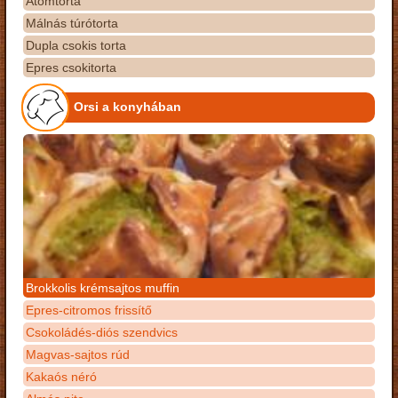
Atomtorta
Málnás túrótorta
Dupla csokis torta
Epres csokitorta
Orsi a konyhában
Brokkolis krémsajtos muffin
Epres-citromos frissítő
Csokoládés-diós szendvics
Magvas-sajtos rúd
Kakaós néró