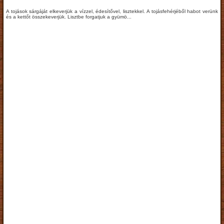
A tojások sárgáját elkeverjük a vízzel, édesítővel, lisztekkel. A tojásfehérjéből habot verünk
és a kettőt összekeverjük. Lisztbe forgatjuk a gyümö...