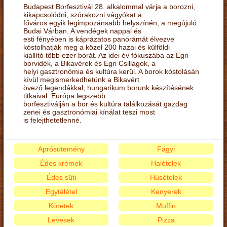
Budapest Borfesztivál 28. alkalommal várja a borozni,
kikapcsolódni, szórakozni vágyókat a
főváros egyik legimpozánsabb helyszínén, a megújuló
Budai Várban. A vendégek nappal és
esti fényében is káprázatos panorámát élvezve
kóstolhatják meg a közel 200 hazai és külföldi
kiállító több ezer borát. Az idei év fókuszába az Egri
borvidék, a Bikavérek és Egri Csillagok, a
helyi gasztronómia és kultúra kerül. A borok kóstolásán
kívül megismerkedhetünk a Bikavért
övező legendákkal, hungarikum borunk készítésének
titkaival. Európa legszebb
borfesztiválján a bor és kultúra találkozását gazdag
zenei és gasztronómiai kínálat teszi most
is felejthetetlenné.
Aprósütemény
Fagyi
Édes krémek
Halételek
Édes süti
Húsételek
Egytálétel
Kenyerek
Köretek
Muffin
Levesek
Pizza