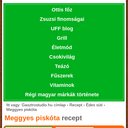
Ottis főz
Zsuzsi finomságai
UFF blog
Grill
Életmód
Csokivilág
Teázó
Fűszerek
Vitaminok
Régi magyar márkák története
Itt vagy: Gasztrostudio.hu címlap › Recept › Édes süti ›
Meggyes piskóta
Meggyes piskóta
recept