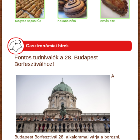
Magvas-sajtos rúd
Kakaós néró
Almás pite
Zab
túr
Gasztronómiai hírek
Fontos tudnivalók a 28. Budapest
Borfesztiválhoz!
A
Budapest Borfesztivál 28. alkalommal várja a borozni,