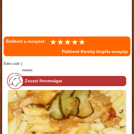
Értékeld a receptet:
Pallósné Kersity Angéla receptje
Édes süti |
Hirdetés
Zsuzsi finomságai