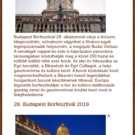
Budapest Borfesztivál 28. alkalommal várja a borozni,
kikapcsolódni, szórakozni vágyókat a főváros egyik
legimpozánsabb helyszínén, a megújuló Budai Várban.
A vendégek nappal és este is káprázatos panoráma
társaságában kóstolhatják meg a közel 200 hazai és
külföldi kiállító több ezer borát. Az idei év fókuszába az
Egri borvidék, a Bikavérek és Egri Csillagok, a helyi
gasztronómia és kultúra kerül. A borok kóstolásán kívül
megismerkedhetünk a Bikavért övező legendákkal,
hungarikum borunk készítésének titkaival. Európa
legszebb borfesztiválján a bor és kultúra találkozását
gazdag zenei és gasztronómiai kínálat teszi most is
felejthetetlenné.
28. Budapest Borfesztivál 2019
A