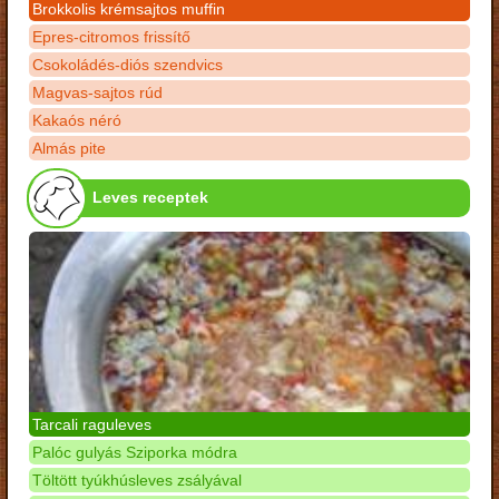
Brokkolis krémsajtos muffin
Epres-citromos frissítő
Csokoládés-diós szendvics
Magvas-sajtos rúd
Kakaós néró
Almás pite
Leves receptek
Tarcali raguleves
Palóc gulyás Sziporka módra
Töltött tyúkhúsleves zsályával