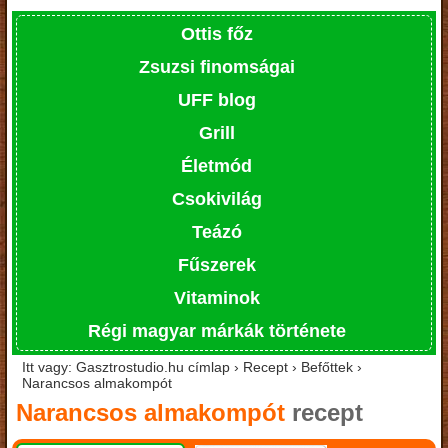
Ottis főz
Zsuzsi finomságai
UFF blog
Grill
Életmód
Csokivilág
Teázó
Fűszerek
Vitaminok
Régi magyar márkák története
Itt vagy: Gasztrostudio.hu címlap › Recept › Befőttek ›
Narancsos almakompót
Narancsos almakompót
recept