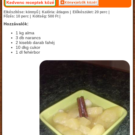
Kedvenc receptek közé
Elkészítése: könnyű |
Kalória: átlagos |
Előkészület: 20 perc |
Főzés: 10 perc |
Költség: 500 Ft |
Hozzávalók:
1 kg alma
3 db narancs
2 kisebb darab fahéj
10 dkg cukor
1 dl fehérbor