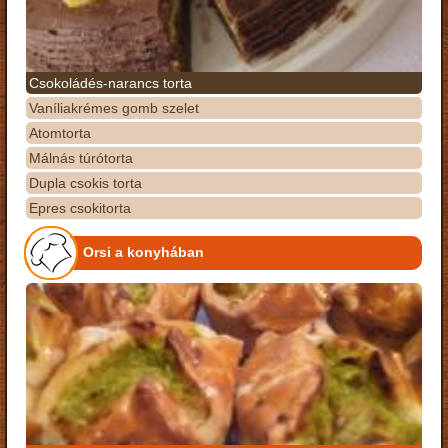
Csokoládés-narancs torta
Vaníliakrémes gomb szelet
Atomtorta
Málnás túrótorta
Dupla csokis torta
Epres csokitorta
Orsi a konyhában