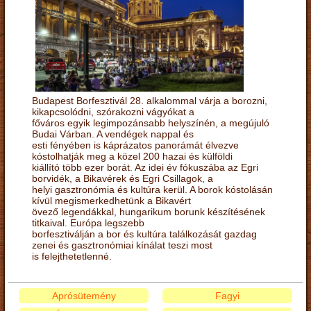
Budapest Borfesztivál 28. alkalommal várja a borozni,
kikapcsolódni, szórakozni vágyókat a
főváros egyik legimpozánsabb helyszínén, a megújuló
Budai Várban. A vendégek nappal és
esti fényében is káprázatos panorámát élvezve
kóstolhatják meg a közel 200 hazai és külföldi
kiállító több ezer borát. Az idei év fókuszába az Egri
borvidék, a Bikavérek és Egri Csillagok, a
helyi gasztronómia és kultúra kerül. A borok kóstolásán
kívül megismerkedhetünk a Bikavért
övező legendákkal, hungarikum borunk készítésének
titkaival. Európa legszebb
borfesztiválján a bor és kultúra találkozását gazdag
zenei és gasztronómiai kínálat teszi most
is felejthetetlenné.
Aprósütemény
Fagyi