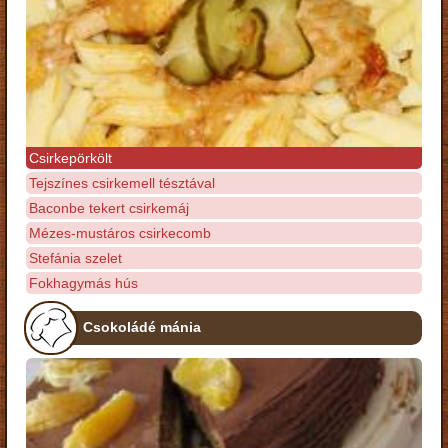
Csirkepörkölt
Tejszínes csirkemell tésztával
Baconbe tekert csirkemáj
Mézes-mustáros csirkecomb
Stefánia szelet
Fokhagymás hús
Csokoládé mánia