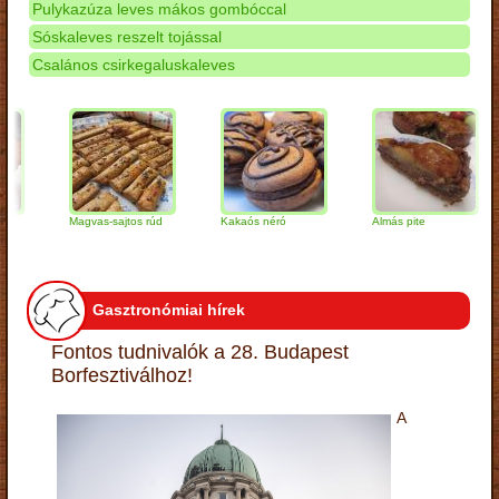
Pulykazúza leves mákos gombóccal
Sóskaleves reszelt tojással
Csalános csirkegaluskaleves
Magvas-sajtos rúd
Kakaós néró
Almás pite
Za
tú
Gasztronómiai hírek
Fontos tudnivalók a 28. Budapest
Borfesztiválhoz!
A