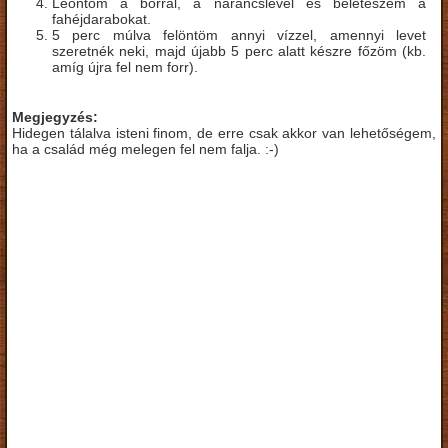
Leöntöm a borral, a narancslével és beleteszem a
fahéjdarabokat.
5 perc múlva felöntöm annyi vízzel, amennyi levet
szeretnék neki, majd újabb 5 perc alatt készre főzöm (kb.
amíg újra fel nem forr).
Megjegyzés:
Hidegen tálalva isteni finom, de erre csak akkor van lehetőségem,
ha a család még melegen fel nem falja. :-)