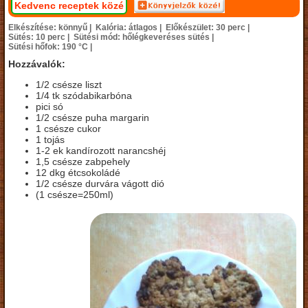
Kedvenc receptek közé
Elkészítése: könnyű |
Kalória: átlagos |
Előkészület: 30 perc |
Sütés: 10 perc |
Sütési mód: hőlégkeveréses sütés |
Sütési hőfok: 190 °C |
Hozzávalók:
1/2 csésze liszt
1/4 tk szódabikarbóna
pici só
1/2 csésze puha margarin
1 csésze cukor
1 tojás
1-2 ek kandírozott narancshéj
1,5 csésze zabpehely
12 dkg étcsokoládé
1/2 csésze durvára vágott dió
(1 csésze=250ml)