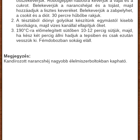
összekeverjük. Robotgéppel habosra keverjük a vajat és a
cukrot. Belekeverjük a narancshéjat és a tojást, majd
hozzáadjuk a lisztes keveréket. Belekeverjük a zabpelyhet,
a csokit és a diót. 30 percre hűbőbe rakjuk.
A tésztából diónyi golyókat készítünk egymástól kisebb
távolságra, majd vizes kanállal ellapítjuk őket.
190°C-ra előmelegített sütőben 10-12 percig sütjük, majd,
ha kész két percig állni hadjuk a tepsiben és csak ezután
vesszük ki. Fémdobozban sokáig eláll.
Megjegyzés:
Kandírozott narancshéj nagyobb élelmiszerboltokban kapható.