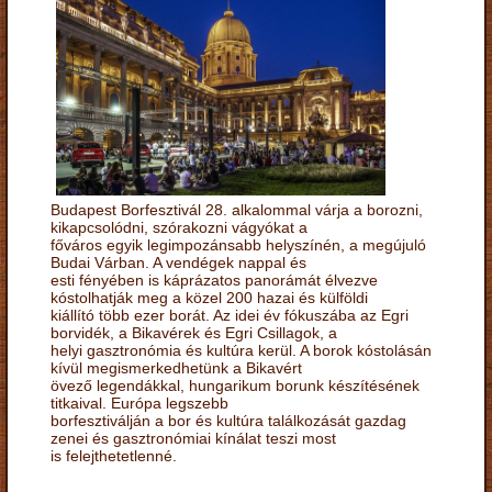
Budapest Borfesztivál 28. alkalommal várja a borozni,
kikapcsolódni, szórakozni vágyókat a
főváros egyik legimpozánsabb helyszínén, a megújuló
Budai Várban. A vendégek nappal és
esti fényében is káprázatos panorámát élvezve
kóstolhatják meg a közel 200 hazai és külföldi
kiállító több ezer borát. Az idei év fókuszába az Egri
borvidék, a Bikavérek és Egri Csillagok, a
helyi gasztronómia és kultúra kerül. A borok kóstolásán
kívül megismerkedhetünk a Bikavért
övező legendákkal, hungarikum borunk készítésének
titkaival. Európa legszebb
borfesztiválján a bor és kultúra találkozását gazdag
zenei és gasztronómiai kínálat teszi most
is felejthetetlenné.