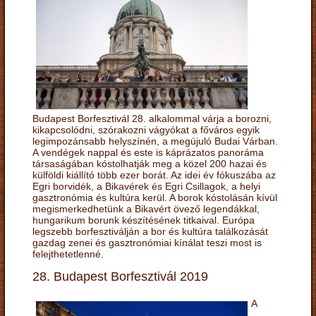
Budapest Borfesztivál 28. alkalommal várja a borozni,
kikapcsolódni, szórakozni vágyókat a főváros egyik
legimpozánsabb helyszínén, a megújuló Budai Várban.
A vendégek nappal és este is káprázatos panoráma
társaságában kóstolhatják meg a közel 200 hazai és
külföldi kiállító több ezer borát. Az idei év fókuszába az
Egri borvidék, a Bikavérek és Egri Csillagok, a helyi
gasztronómia és kultúra kerül. A borok kóstolásán kívül
megismerkedhetünk a Bikavért övező legendákkal,
hungarikum borunk készítésének titkaival. Európa
legszebb borfesztiválján a bor és kultúra találkozását
gazdag zenei és gasztronómiai kínálat teszi most is
felejthetetlenné.
28. Budapest Borfesztivál 2019
A