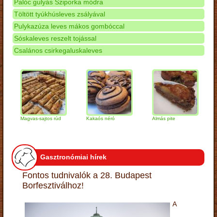
Palóc gulyás Sziporka módra
Töltött tyúkhúsleves zsályával
Pulykazúza leves mákos gombóccal
Sóskaleves reszelt tojással
Csalános csirkegaluskaleves
Magvas-sajtos rúd
Kakaós néró
Almás pite
Zabpe
túróg
Gasztronómiai hírek
Fontos tudnivalók a 28. Budapest
Borfesztiválhoz!
A