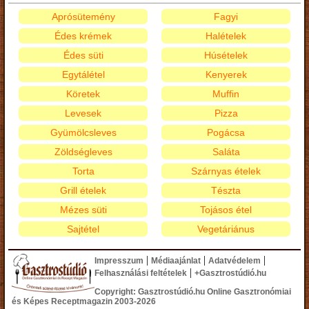
Aprósütemény
Fagyi
Édes krémek
Halételek
Édes süti
Húsételek
Egytálétel
Kenyerek
Köretek
Muffin
Levesek
Pizza
Gyümölcsleves
Pogácsa
Zöldségleves
Saláta
Torta
Szárnyas ételek
Grill ételek
Tészta
Mézes süti
Tojásos étel
Sajtétel
Vegetáriánus
|
|
|
Impresszum
Médiaajánlat
Adatvédelem
|
Felhasználási feltételek
+Gasztrostúdió.hu
Copyright: Gasztrostúdió.hu Online Gasztronómiai
és Képes Receptmagazin 2003-2026