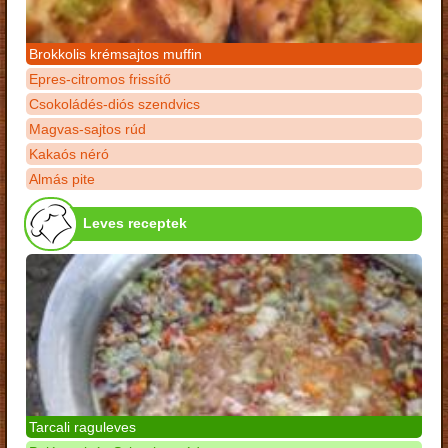
Brokkolis krémsajtos muffin
Epres-citromos frissítő
Csokoládés-diós szendvics
Magvas-sajtos rúd
Kakaós néró
Almás pite
Leves receptek
Tarcali raguleves