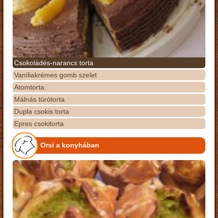
Csokoládés-narancs torta
Vaníliakrémes gomb szelet
Atomtorta
Málnás túrótorta
Dupla csokis torta
Epres csokitorta
Orsi a konyhában