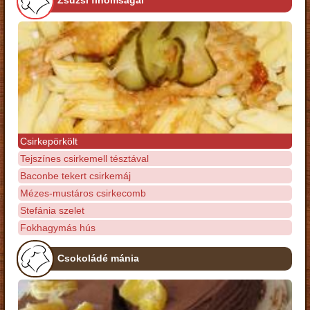
Csirkepörkölt
Tejszínes csirkemell tésztával
Baconbe tekert csirkemáj
Mézes-mustáros csirkecomb
Stefánia szelet
Fokhagymás hús
Csokoládé mánia