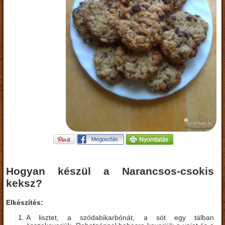
Hogyan készül a Narancsos-csokis
keksz?
Elkészítés:
A lisztet, a szódabikarbónát, a sót egy tálban