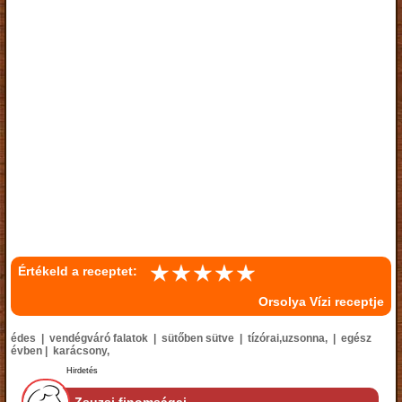
Értékeld a receptet:
Orsolya Vízi receptje
édes | vendégváró falatok | sütőben sütve | tízórai,uzsonna, | egész
évben | karácsony,
Hirdetés
Zsuzsi finomságai