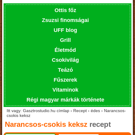
Ottis főz
Zsuzsi finomságai
UFF blog
Grill
Életmód
Csokivilág
Teázó
Fűszerek
Vitaminok
Régi magyar márkák története
Itt vagy: Gasztrostudio.hu címlap › Recept › édes › Narancsos-
csokis keksz
Narancsos-csokis keksz
recept