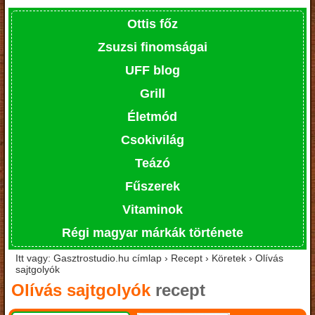
Ottis főz
Zsuzsi finomságai
UFF blog
Grill
Életmód
Csokivilág
Teázó
Fűszerek
Vitaminok
Régi magyar márkák története
Itt vagy: Gasztrostudio.hu címlap › Recept › Köretek › Olívás
sajtgolyók
Olívás sajtgolyók
recept