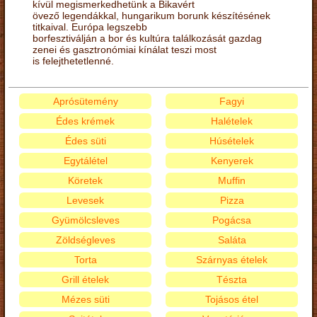
kívül megismerkedhetünk a Bikavért
övező legendákkal, hungarikum borunk készítésének
titkaival. Európa legszebb
borfesztiválján a bor és kultúra találkozását gazdag
zenei és gasztronómiai kínálat teszi most
is felejthetetlenné.
Aprósütemény
Fagyi
Édes krémek
Halételek
Édes süti
Húsételek
Egytálétel
Kenyerek
Köretek
Muffin
Levesek
Pizza
Gyümölcsleves
Pogácsa
Zöldségleves
Saláta
Torta
Szárnyas ételek
Grill ételek
Tészta
Mézes süti
Tojásos étel