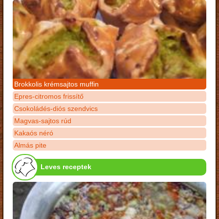
Brokkolis krémsajtos muffin
Epres-citromos frissítő
Csokoládés-diós szendvics
Magvas-sajtos rúd
Kakaós néró
Almás pite
Leves receptek