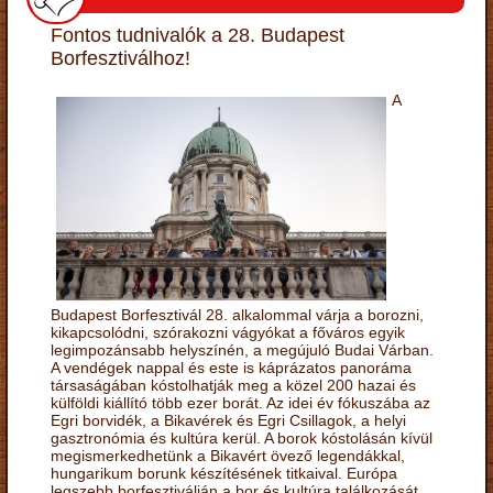
Fontos tudnivalók a 28. Budapest
Borfesztiválhoz!
A
Budapest Borfesztivál 28. alkalommal várja a borozni,
kikapcsolódni, szórakozni vágyókat a főváros egyik
legimpozánsabb helyszínén, a megújuló Budai Várban.
A vendégek nappal és este is káprázatos panoráma
társaságában kóstolhatják meg a közel 200 hazai és
külföldi kiállító több ezer borát. Az idei év fókuszába az
Egri borvidék, a Bikavérek és Egri Csillagok, a helyi
gasztronómia és kultúra kerül. A borok kóstolásán kívül
megismerkedhetünk a Bikavért övező legendákkal,
hungarikum borunk készítésének titkaival. Európa
legszebb borfesztiválján a bor és kultúra találkozását