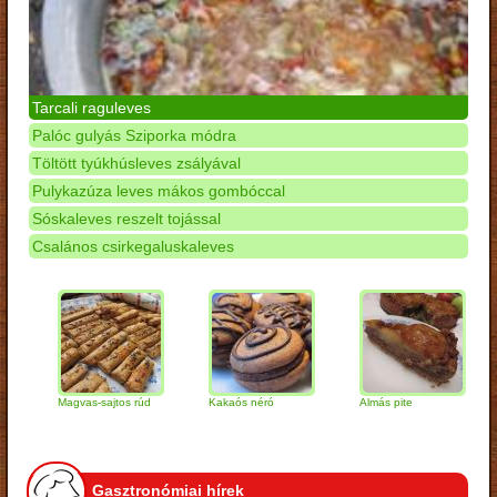
Tarcali raguleves
Palóc gulyás Sziporka módra
Töltött tyúkhúsleves zsályával
Pulykazúza leves mákos gombóccal
Sóskaleves reszelt tojással
Csalános csirkegaluskaleves
Magvas-sajtos rúd
Kakaós néró
Almás pite
Zab
túr
Gasztronómiai hírek