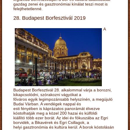
gazdag zenei és gasztronómiai kínálat teszi most is
felejthetetlenné.
28. Budapest Borfesztivál 2019
A
Budapest Borfesztivál 28. alkalommal várja a borozni,
kikapcsolódni, szórakozni vágyókat a
főváros egyik legimpozánsabb helyszínén, a megújuló
Budai Várban. A vendégek nappal és
esti fényében is káprázatos panorámát élvezve
kóstolhatják meg a közel 200 hazai és külföldi
kiállító több ezer borát. Az idei év fókuszába az Egri
borvidék, a Bikavérek és Egri Csillagok, a
helyi gasztronómia és kultúra kerül. A borok kóstolásán