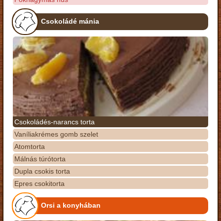
Csokoládé mánia
Csokoládés-narancs torta
Vaníliakrémes gomb szelet
Atomtorta
Málnás túrótorta
Dupla csokis torta
Epres csokitorta
Orsi a konyhában