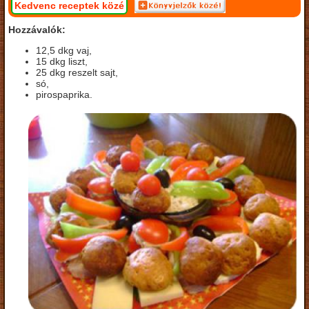
Kedvenc receptek közé
Hozzávalók:
12,5 dkg vaj,
15 dkg liszt,
25 dkg reszelt sajt,
só,
pirospaprika.