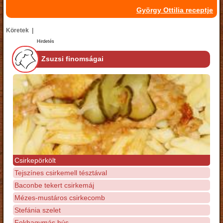
György Ottilia receptje
Köretek |
Hirdetés
Zsuzsi finomságai
Csirkepörkölt
Tejszínes csirkemell tésztával
Baconbe tekert csirkemáj
Mézes-mustáros csirkecomb
Stefánia szelet
Fokhagymás hús