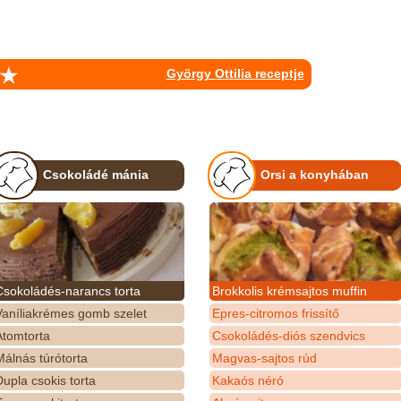
György Ottilia receptje
Csokoládé mánia
Orsi a konyhában
Csokoládés-narancs torta
Brokkolis krémsajtos muffin
Vaníliakrémes gomb szelet
Epres-citromos frissítő
Atomtorta
Csokoládés-diós szendvics
álnás túrótorta
Magvas-sajtos rúd
upla csokis torta
Kakaós néró