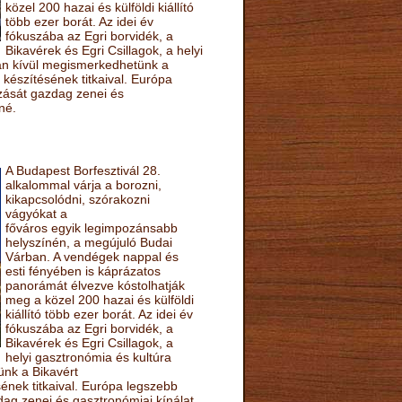
közel 200 hazai és külföldi kiállító
több ezer borát. Az idei év
fókuszába az Egri borvidék, a
Bikavérek és Egri Csillagok, a helyi
sán kívül megismerkedhetünk a
készítésének titkaival. Európa
ozását gazdag zenei és
né.
A Budapest Borfesztivál 28.
alkalommal várja a borozni,
kikapcsolódni, szórakozni
vágyókat a
főváros egyik legimpozánsabb
helyszínén, a megújuló Budai
Várban. A vendégek nappal és
esti fényében is káprázatos
panorámát élvezve kóstolhatják
meg a közel 200 hazai és külföldi
kiállító több ezer borát. Az idei év
fókuszába az Egri borvidék, a
Bikavérek és Egri Csillagok, a
helyi gasztronómia és kultúra
ünk a Bikavért
nek titkaival. Európa legszebb
zdag zenei és gasztronómiai kínálat