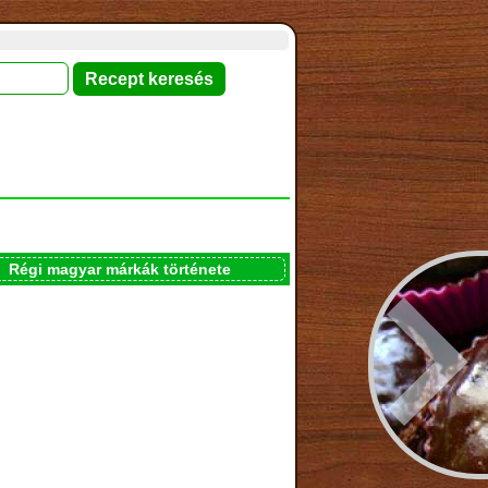
Régi magyar márkák története