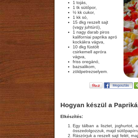
1 tojás,
1 tk sütőpor,
½ kk cukor,
1 kk só,
15 dkg reszelt sajt
(vagy juhtúró),
1 nagy darab piros
kaliforniai paprika apró
kockákra vágva,
10 dkg füstölt
csirkemell apróra
vágva,
friss oregánó,
bazsalikom,
zöldpetrezselyem.
Hogyan készül a Paprikás
Elkészítés:
Egy tálban a lisztet, joghurtot, 
összedolgozzuk, majd sütőpapírral
Rászórjuk a reszelt sajt felét, ma