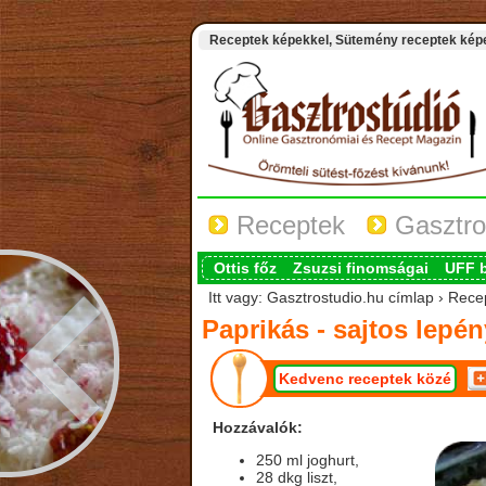
Receptek képekkel, Sütemény receptek képek
Receptek
Gasztro
Ottis főz
Zsuzsi finomságai
UFF 
Itt vagy: Gasztrostudio.hu címlap › Recep
Paprikás - sajtos lepén
Kedvenc receptek közé
Hozzávalók:
250 ml joghurt,
28 dkg liszt,