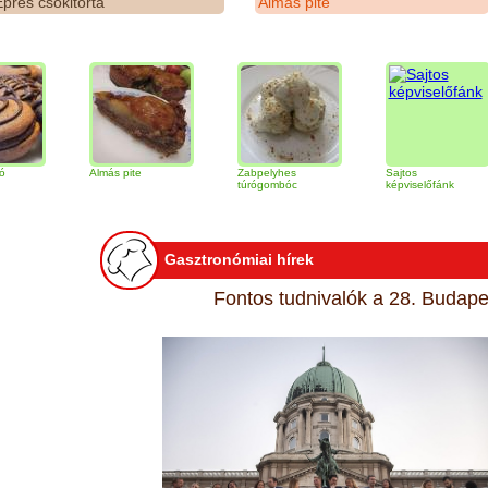
pres csokitorta
Almás pite
Almás pite
Zabpelyhes
Sajtos
T
túrógombóc
képviselőfánk
Gasztronómiai hírek
Fontos tudnivalók a 28. Budapes