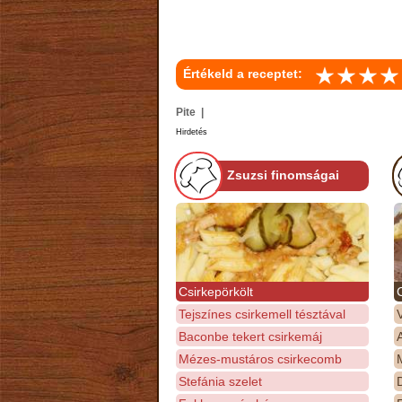
Értékeld a receptet:
Pite |
Hirdetés
Zsuzsi finomságai
Csirkepörkölt
Tejszínes csirkemell tésztával
Baconbe tekert csirkemáj
Mézes-mustáros csirkecomb
M
Stefánia szelet
D