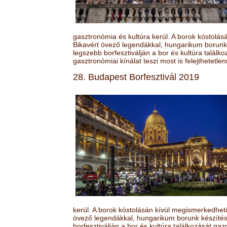
gasztronómia és kultúra kerül. A borok kóstolá
Bikavért övező legendákkal, hungarikum borunk 
legszebb borfesztiválján a bor és kultúra találk
gasztronómiai kínálat teszi most is felejthetetlen
28. Budapest Borfesztivál 2019
kerül. A borok kóstolásán kívül megismerkedhet
övező legendákkal, hungarikum borunk készítésé
borfesztiválján a bor és kultúra találkozását ga