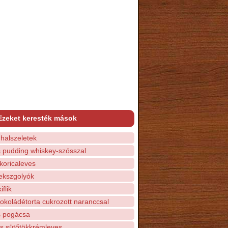
Ezeket keresték mások
t halszeletek
 pudding whiskey-szósszal
koricaleves
kszgolyók
flik
okoládétorta cukrozott naranccsal
 pogácsa
s sütőtökkrémleves