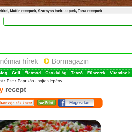
kel, Muffin receptek, Szárnyas ételreceptek, Torta receptek
nómiai hírek
Bormagazin
blog
Grill
Életmód
Csokivilág
Teázó
Fűszerek
Vitaminok
t › Pite › Paprikás - sajtos lepény
y
recept