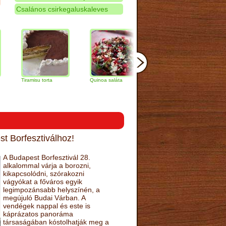
Csalános csirkegaluskaleves
iramisu torta
Quinoa saláta
Mandulás kifli
Csokolád
narancs t
t Borfesztiválhoz!
A Budapest Borfesztivál 28.
alkalommal várja a borozni,
kikapcsolódni, szórakozni
vágyókat a főváros egyik
legimpozánsabb helyszínén, a
megújuló Budai Várban. A
vendégek nappal és este is
káprázatos panoráma
társaságában kóstolhatják meg a