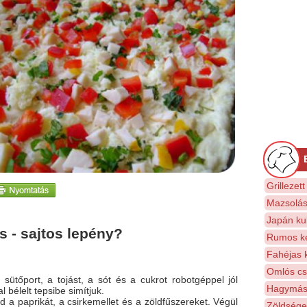
Grillezet
Mazsolás
Japán ku
 - sajtos lepény?
Rumos ke
Fahéjas ki
Omlós cs
a sütőport, a tojást, a sót és a cukrot robotgéppel jól
Hagymás
 bélelt tepsibe simítjuk.
jd a paprikát, a csirkemellet és a zöldfűszereket. Végül
Zöldsége