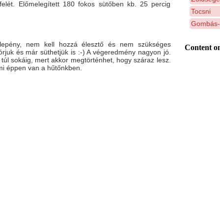
 felét. Előmelegített 180 fokos sütőben kb. 25 percig
Tocsni
Gombás-
 lepény, nem kell hozzá élesztő és nem szükséges
Content on
órjuk és már süthetjük is :-) A végeredmény nagyon jó.
 túl sokáig, mert akkor megtörténhet, hogy száraz lesz.
 ami éppen van a hűtőnkben.