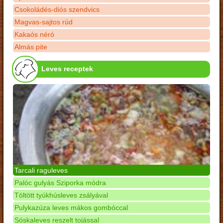
Csokoládés-diós szendvics
Magvas-sajtos rúd
Kakaós néró
Almás pite
Leves receptek
Tarcali raguleves
Palóc gulyás Sziporka módra
Töltött tyúkhúsleves zsályával
Pulykazúza leves mákos gombóccal
Sóskaleves reszelt tojással