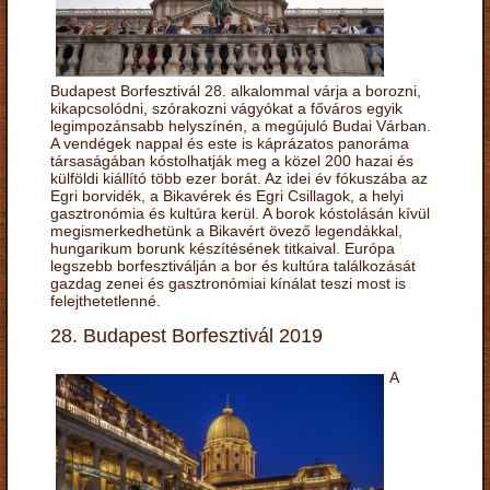
Budapest Borfesztivál 28. alkalommal várja a borozni,
kikapcsolódni, szórakozni vágyókat a főváros egyik
legimpozánsabb helyszínén, a megújuló Budai Várban.
A vendégek nappal és este is káprázatos panoráma
társaságában kóstolhatják meg a közel 200 hazai és
külföldi kiállító több ezer borát. Az idei év fókuszába az
Egri borvidék, a Bikavérek és Egri Csillagok, a helyi
gasztronómia és kultúra kerül. A borok kóstolásán kívül
megismerkedhetünk a Bikavért övező legendákkal,
hungarikum borunk készítésének titkaival. Európa
legszebb borfesztiválján a bor és kultúra találkozását
gazdag zenei és gasztronómiai kínálat teszi most is
felejthetetlenné.
28. Budapest Borfesztivál 2019
A