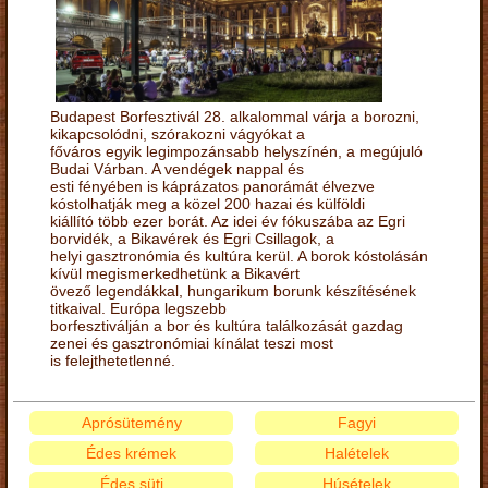
Budapest Borfesztivál 28. alkalommal várja a borozni,
kikapcsolódni, szórakozni vágyókat a
főváros egyik legimpozánsabb helyszínén, a megújuló
Budai Várban. A vendégek nappal és
esti fényében is káprázatos panorámát élvezve
kóstolhatják meg a közel 200 hazai és külföldi
kiállító több ezer borát. Az idei év fókuszába az Egri
borvidék, a Bikavérek és Egri Csillagok, a
helyi gasztronómia és kultúra kerül. A borok kóstolásán
kívül megismerkedhetünk a Bikavért
övező legendákkal, hungarikum borunk készítésének
titkaival. Európa legszebb
borfesztiválján a bor és kultúra találkozását gazdag
zenei és gasztronómiai kínálat teszi most
is felejthetetlenné.
Aprósütemény
Fagyi
Édes krémek
Halételek
Édes süti
Húsételek