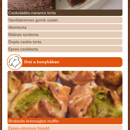
Csokoládés-narancs torta
Vaníliakrémes gomb szelet
Atomtorta
Málnás túrótorta
Dupla csokis torta
Epres csokitorta
Orsi a konyhában
Brokkolis krémsajtos muffin
Epres-citromos frissítő