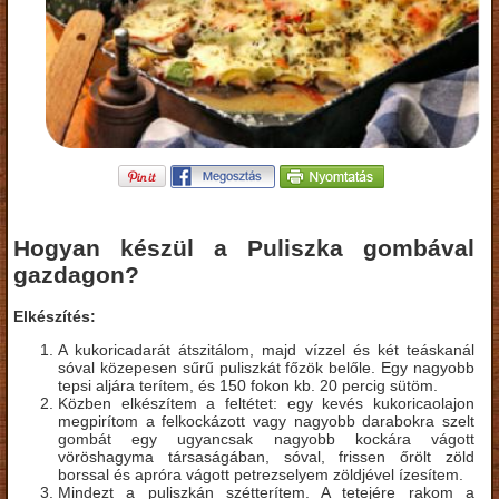
Hogyan készül a Puliszka gombával
gazdagon?
Elkészítés:
A kukoricadarát átszitálom, majd vízzel és két teáskanál
sóval közepesen sűrű puliszkát főzök belőle. Egy nagyobb
tepsi aljára terítem, és 150 fokon kb. 20 percig sütöm.
Közben elkészítem a feltétet: egy kevés kukoricaolajon
megpirítom a felkockázott vagy nagyobb darabokra szelt
gombát egy ugyancsak nagyobb kockára vágott
vöröshagyma társaságában, sóval, frissen őrölt zöld
borssal és apróra vágott petrezselyem zöldjével ízesítem.
Mindezt a puliszkán szétterítem. A tetejére rakom a