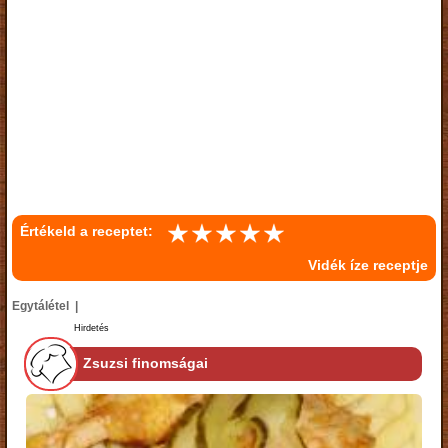
Értékeld a receptet:
Vidék íze receptje
Egytálétel |
Hirdetés
Zsuzsi finomságai