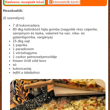
Kedvenc receptek közé
Hozzávalók:
(6 személyre)
7 dl kukoricadara
80 dkg különböző fajta gomba (nagyobb rész csiperke,
sampinyon és laska, valamint ha van, róka- és
galambgomba, vargánya)
15 dkg sajt
1 paprika
1 paradicsom
1 vöröshagyma
1 csokor petrezselyemzöldje
frissen őrölt zöld bors
só
kukoricaolaj
tejföl a tálaláshoz