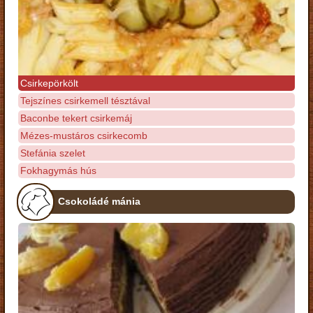
Csirkepörkölt
Tejszínes csirkemell tésztával
Baconbe tekert csirkemáj
Mézes-mustáros csirkecomb
Stefánia szelet
Fokhagymás hús
Csokoládé mánia