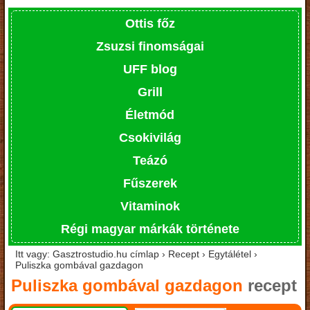
Ottis főz
Zsuzsi finomságai
UFF blog
Grill
Életmód
Csokivilág
Teázó
Fűszerek
Vitaminok
Régi magyar márkák története
Itt vagy: Gasztrostudio.hu címlap › Recept › Egytálétel ›
Puliszka gombával gazdagon
Puliszka gombával gazdagon
recept