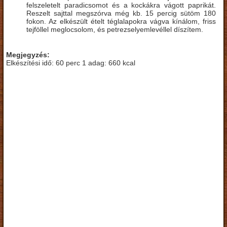
felszeletelt paradicsomot és a kockákra vágott paprikát.
Reszelt sajttal megszórva még kb. 15 percig sütöm 180
fokon. Az elkészült ételt téglalapokra vágva kínálom, friss
tejföllel meglocsolom, és petrezselyemlevéllel díszítem.
Megjegyzés:
Elkészítési idő: 60 perc 1 adag: 660 kcal