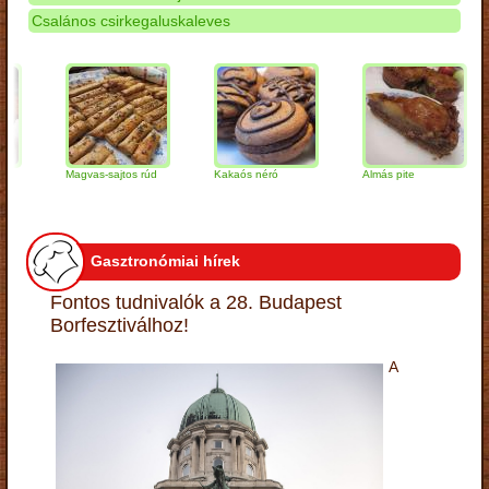
Csalános csirkegaluskaleves
Magvas-sajtos rúd
Kakaós néró
Almás pite
Za
tú
Gasztronómiai hírek
Fontos tudnivalók a 28. Budapest
Borfesztiválhoz!
A