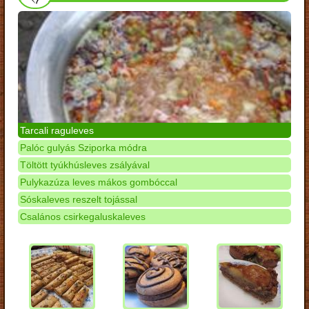
Tarcali raguleves
Palóc gulyás Sziporka módra
Töltött tyúkhúsleves zsályával
Pulykazúza leves mákos gombóccal
Sóskaleves reszelt tojással
Csalános csirkegaluskaleves