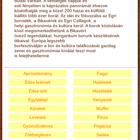
Budai Várban. A vendégek nappal és
esti fényében is káprázatos panorámát élvezve
kóstolhatják meg a közel 200 hazai és külföldi
kiállító több ezer borát. Az idei év fókuszába az Egri
borvidék, a Bikavérek és Egri Csillagok, a
helyi gasztronómia és kultúra kerül. A borok kóstolásán
kívül megismerkedhetünk a Bikavért
övező legendákkal, hungarikum borunk készítésének
titkaival. Európa legszebb
borfesztiválján a bor és kultúra találkozását gazdag
zenei és gasztronómiai kínálat teszi most
is felejthetetlenné.
Aprósütemény
Fagyi
Édes krémek
Halételek
Édes süti
Húsételek
Egytálétel
Kenyerek
Köretek
Muffin
Levesek
Pizza
Gyümölcsleves
Pogácsa
Zöldségleves
Saláta