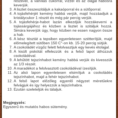
részével, a vaníliás cukorral, vízzel és az olajjal habosra
keverjük.
A lisztet összeszitáljuk a kakaóporral és a sütõporral.
A tojásfehérjét kemény habbá verjük, majd hozzáadjuk a
kristálycukor 1 részét és még pár percig verjük.
A tojásfehérje-habot lazán elkezdjük hozzákeverni a
tojássárgájához és közben a lisztet is szitáljuk hozzá.
Simára keverjük úgy, hogy közben ne essen nagyon össze
a hab.
A kész tésztát a tepsiben egyenletesen szétterítjük, majd
előmelegített sütőben 150 C°-on kb. 15-20 percig sütjük.
A csokoládét vízgőz felett felolvasztjuk egy kevés étolajjal.
A kisült piskótát elfelezzük és a felső lapot áthúzzuk
csokoládéval.
A lehűtött tejszínhabot kemény habbá verjük és kivesszük
az 1/3 részét.
A maradékot a felolvasztott csokoládéval ízesítjük.
Az alsó lapon egyenletesen elsimítjuk a csokoládés
tejszínhabot, majd a fehér tejszínhabot.
A felső lapot előzőleg egyenlő négyzet méretűekre
felvágjuk és így helyezzük a tejszínhabra.
Ezután szeleteljük és tálaljuk.
Megjegyzés:
Egyszerű és mutatós habos sütemény.