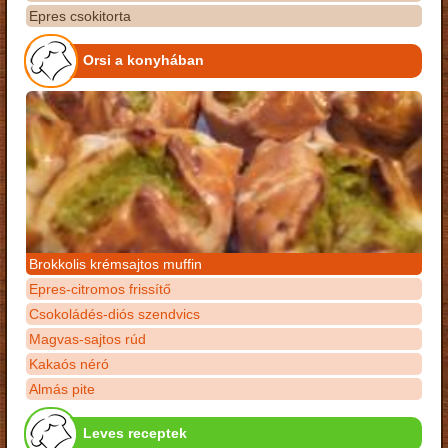
Epres csokitorta
Orsi a konyhában
Brokkolis krémsajtos muffin
Epres-citromos frissítő
Csokoládés-diós szendvics
Magvas-sajtos rúd
Kakaós néró
Almás pite
Leves receptek