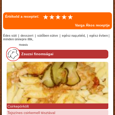
Értékeld a receptet:
Varga Ákos receptje
Édes süti | desszert | sütőben sütve | egész nap,ebéd, | egész évben |
minden ünnepre illik,
Hirdetés
Zsuzsi finomságai
Csirkepörkölt
Tejszínes csirkemell tésztával