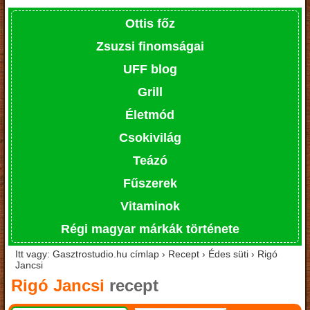
Ottis főz
Zsuzsi finomságai
UFF blog
Grill
Életmód
Csokivilág
Teázó
Fűszerek
Vitaminok
Régi magyar márkák története
Itt vagy: Gasztrostudio.hu címlap › Recept › Édes süti › Rigó
Jancsi
Rigó Jancsi
recept