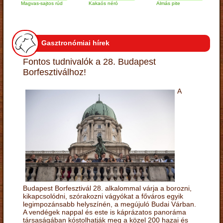
Magvas-sajtos rúd
Kakaós néró
Almás pite
Zabpe
túróg
Gasztronómiai hírek
Fontos tudnivalók a 28. Budapest
Borfesztiválhoz!
A
Budapest Borfesztivál 28. alkalommal várja a borozni,
kikapcsolódni, szórakozni vágyókat a főváros egyik
legimpozánsabb helyszínén, a megújuló Budai Várban.
A vendégek nappal és este is káprázatos panoráma
társaságában kóstolhatják meg a közel 200 hazai és