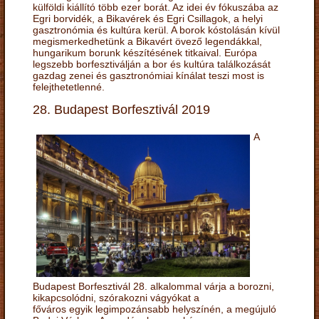
külföldi kiállító több ezer borát. Az idei év fókuszába az
Egri borvidék, a Bikavérek és Egri Csillagok, a helyi
gasztronómia és kultúra kerül. A borok kóstolásán kívül
megismerkedhetünk a Bikavért övező legendákkal,
hungarikum borunk készítésének titkaival. Európa
legszebb borfesztiválján a bor és kultúra találkozását
gazdag zenei és gasztronómiai kínálat teszi most is
felejthetetlenné.
28. Budapest Borfesztivál 2019
A
Budapest Borfesztivál 28. alkalommal várja a borozni,
kikapcsolódni, szórakozni vágyókat a
főváros egyik legimpozánsabb helyszínén, a megújuló