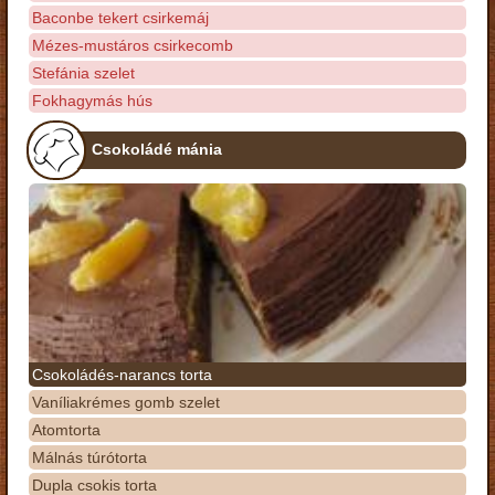
Baconbe tekert csirkemáj
Mézes-mustáros csirkecomb
Stefánia szelet
Fokhagymás hús
Csokoládé mánia
Csokoládés-narancs torta
Vaníliakrémes gomb szelet
Atomtorta
Málnás túrótorta
Dupla csokis torta