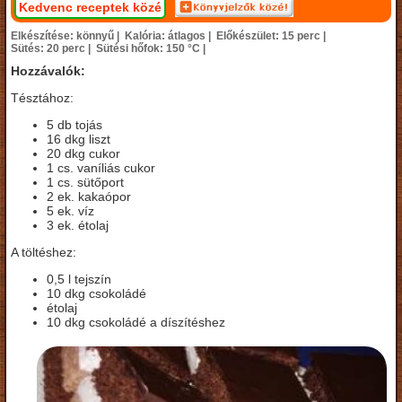
Kedvenc receptek közé
Elkészítése: könnyű |
Kalória: átlagos |
Előkészület: 15 perc |
Sütés: 20 perc |
Sütési hőfok: 150 °C |
Hozzávalók:
Tésztához:
5 db tojás
16 dkg liszt
20 dkg cukor
1 cs. vaníliás cukor
1 cs. sütőport
2 ek. kakaópor
5 ek. víz
3 ek. étolaj
A töltéshez:
0,5 l tejszín
10 dkg csokoládé
étolaj
10 dkg csokoládé a díszítéshez