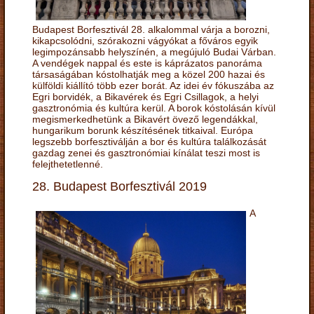
Budapest Borfesztivál 28. alkalommal várja a borozni,
kikapcsolódni, szórakozni vágyókat a főváros egyik
legimpozánsabb helyszínén, a megújuló Budai Várban.
A vendégek nappal és este is káprázatos panoráma
társaságában kóstolhatják meg a közel 200 hazai és
külföldi kiállító több ezer borát. Az idei év fókuszába az
Egri borvidék, a Bikavérek és Egri Csillagok, a helyi
gasztronómia és kultúra kerül. A borok kóstolásán kívül
megismerkedhetünk a Bikavért övező legendákkal,
hungarikum borunk készítésének titkaival. Európa
legszebb borfesztiválján a bor és kultúra találkozását
gazdag zenei és gasztronómiai kínálat teszi most is
felejthetetlenné.
28. Budapest Borfesztivál 2019
A