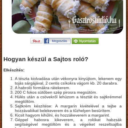
Hogyan készül a Sajtos roló?
Elkészítés:
A tészta kiolvadása után vékonyra kinyújtom, lekenem egy
tojás sárgájával, 2 centis csíkokra vágom kb. 20 darabra.
A habroló formákra rátekerem.
200 C fokos sütőben szép pirosra megsütöm.
Hülés után a csövekről lehúzom a tésztát és sajtkrémmel
megtöltöm.
Sajtkrém készítése: A margarin kivételével a tejbe a
hozzávalókat belekeverem és a tűzhelyen besürítem.
Kicsit hagyom kihűlni, és hozzákeverem a margarint.
Géppel habosra kikeverem, a rolókat habzsák
segítségével megtöltöm és a végeiket reszeltsajtba