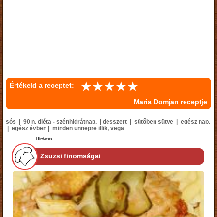
Értékeld a receptet:
Maria Domjan receptje
sós | 90 n. diéta - szénhidrátnap, | desszert | sütőben sütve | egész nap,
| egész évben | minden ünnepre illik, vega
Hirdetés
Zsuzsi finomságai