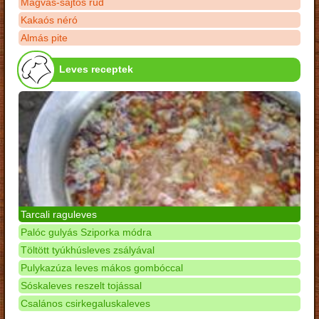
Magvas-sajtos rúd
Kakaós néró
Almás pite
Leves receptek
Tarcali raguleves
Palóc gulyás Sziporka módra
Töltött tyúkhúsleves zsályával
Pulykazúza leves mákos gombóccal
Sóskaleves reszelt tojással
Csalános csirkegaluskaleves