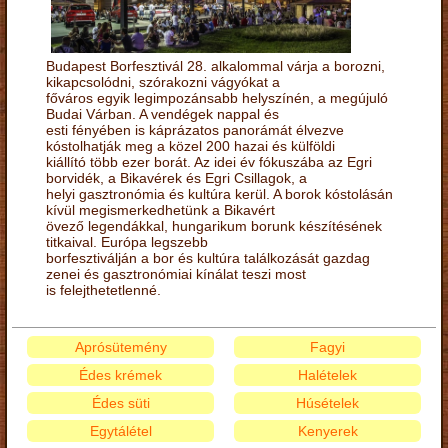
Budapest Borfesztivál 28. alkalommal várja a borozni,
kikapcsolódni, szórakozni vágyókat a
főváros egyik legimpozánsabb helyszínén, a megújuló
Budai Várban. A vendégek nappal és
esti fényében is káprázatos panorámát élvezve
kóstolhatják meg a közel 200 hazai és külföldi
kiállító több ezer borát. Az idei év fókuszába az Egri
borvidék, a Bikavérek és Egri Csillagok, a
helyi gasztronómia és kultúra kerül. A borok kóstolásán
kívül megismerkedhetünk a Bikavért
övező legendákkal, hungarikum borunk készítésének
titkaival. Európa legszebb
borfesztiválján a bor és kultúra találkozását gazdag
zenei és gasztronómiai kínálat teszi most
is felejthetetlenné.
Aprósütemény
Fagyi
Édes krémek
Halételek
Édes süti
Húsételek
Egytálétel
Kenyerek