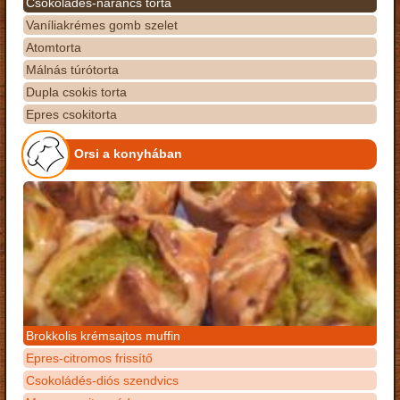
Csokoládés-narancs torta
Vaníliakrémes gomb szelet
Atomtorta
Málnás túrótorta
Dupla csokis torta
Epres csokitorta
Orsi a konyhában
Brokkolis krémsajtos muffin
Epres-citromos frissítő
Csokoládés-diós szendvics