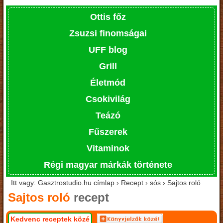
Ottis főz
Zsuzsi finomságai
UFF blog
Grill
Életmód
Csokivilág
Teázó
Fűszerek
Vitaminok
Régi magyar márkák története
Itt vagy: Gasztrostudio.hu címlap › Recept › sós › Sajtos roló
Sajtos roló
recept
Kedvenc receptek közé