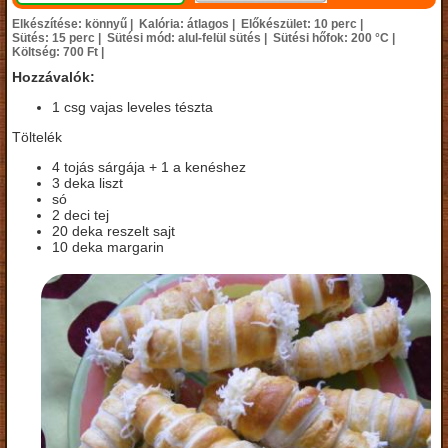
Elkészítése: könnyű |
Kalória: átlagos |
Előkészület: 10 perc |
Sütés: 15 perc |
Sütési mód: alul-felül sütés |
Sütési hőfok: 200 °C |
Költség: 700 Ft |
Hozzávalók:
1 csg vajas leveles tészta
Töltelék
4 tojás sárgája + 1 a kenéshez
3 deka liszt
só
2 deci tej
20 deka reszelt sajt
10 deka margarin