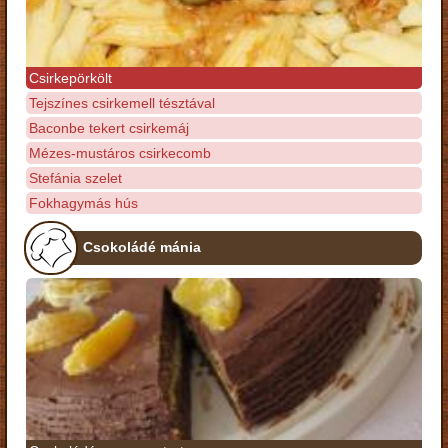
Csirkepörkölt
Tejszínes csirkemell tésztával
Baconbe tekert csirkemáj
Mézes-mustáros csirkecomb
Stefánia szelet
Fokhagymás hús
Csokoládé mánia