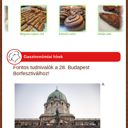
Magvas-sajtos rúd
Kakaós néró
Almás pite
Gasztronómiai hírek
Fontos tudnivalók a 28. Budapest
Borfesztiválhoz!
A