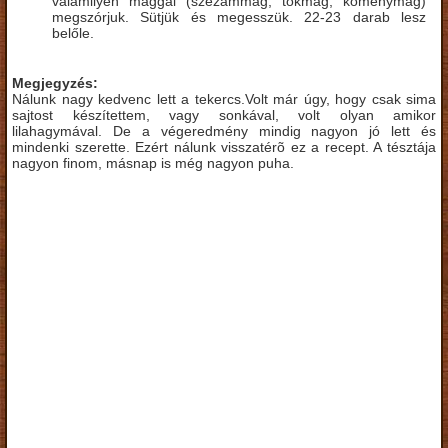
valamilyen maggal (szezámmag, tökmag, köménymag)
megszórjuk. Sütjük és megesszük. 22-23 darab lesz
belőle.
Megjegyzés:
Nálunk nagy kedvenc lett a tekercs.Volt már úgy, hogy csak sima
sajtost készítettem, vagy sonkával, volt olyan amikor
lilahagymával. De a végeredmény mindig nagyon jó lett és
mindenki szerette. Ezért nálunk visszatérõ ez a recept. A tésztája
nagyon finom, másnap is még nagyon puha.