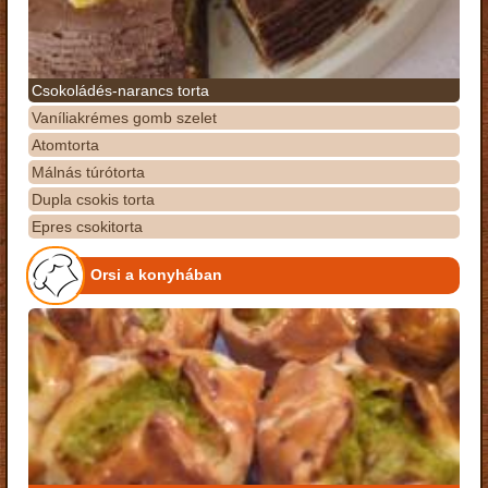
Csokoládés-narancs torta
Vaníliakrémes gomb szelet
Atomtorta
Málnás túrótorta
Dupla csokis torta
Epres csokitorta
Orsi a konyhában