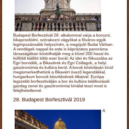
Budapest Borfesztivál 28. alkalommal várja a borozni,
kikapcsolódni, szórakozni vágyókat a főváros egyik
legimpozánsabb helyszínén, a megújuló Budai Várban.
A vendégek nappal és este is káprázatos panoráma
társaságában kóstolhatják meg a közel 200 hazai és
külföldi kiállító több ezer borát. Az idei év fókuszába az
Egri borvidék, a Bikavérek és Egri Csillagok, a helyi
gasztronómia és kultúra kerül. A borok kóstolásán kívül
megismerkedhetünk a Bikavért övező legendákkal,
hungarikum borunk készítésének titkaival. Európa
legszebb borfesztiválján a bor és kultúra találkozását
gazdag zenei és gasztronómiai kínálat teszi most is
felejthetetlenné.
28. Budapest Borfesztivál 2019
A