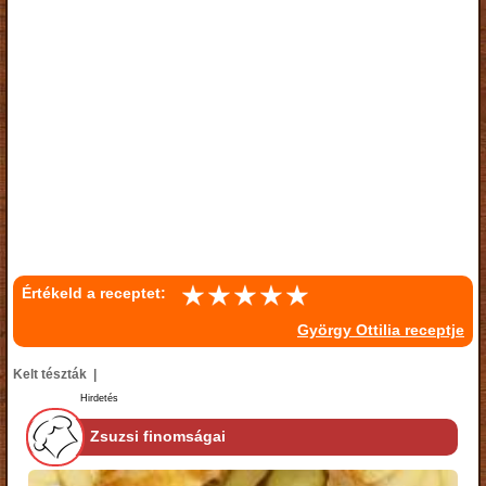
Értékeld a receptet:
György Ottilia receptje
Kelt tészták |
Hirdetés
Zsuzsi finomságai