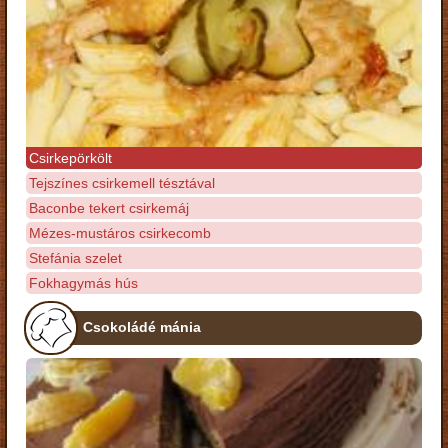
Csirkepörkölt
Tejszínes csirkemell tésztával
Baconbe tekert csirkemáj
Mézes-mustáros csirkecomb
Stefánia szelet
Fokhagymás hús
Csokoládé mánia