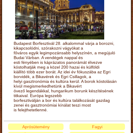
Budapest Borfesztivál 28. alkalommal várja a borozni,
kikapcsolódni, szórakozni vágyókat a
főváros egyik legimpozánsabb helyszínén, a megújuló
Budai Várban. A vendégek nappal és
esti fényében is káprázatos panorámát élvezve
kóstolhatják meg a közel 200 hazai és külföldi
kiállító több ezer borát. Az idei év fókuszába az Egri
borvidék, a Bikavérek és Egri Csillagok, a
helyi gasztronómia és kultúra kerül. A borok kóstolásán
kívül megismerkedhetünk a Bikavért
övező legendákkal, hungarikum borunk készítésének
titkaival. Európa legszebb
borfesztiválján a bor és kultúra találkozását gazdag
zenei és gasztronómiai kínálat teszi most
is felejthetetlenné.
Aprósütemény
Fagyi