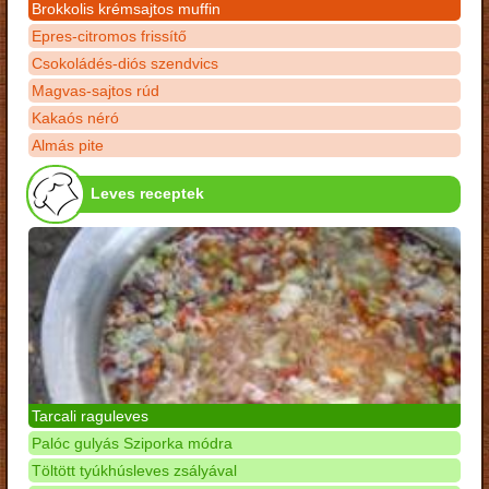
Brokkolis krémsajtos muffin
Epres-citromos frissítő
Csokoládés-diós szendvics
Magvas-sajtos rúd
Kakaós néró
Almás pite
Leves receptek
Tarcali raguleves
Palóc gulyás Sziporka módra
Töltött tyúkhúsleves zsályával