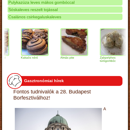
Pulykazúza leves mákos gombóccal
Sóskaleves reszelt tojással
Csalános csirkegaluskaleves
Kakaós néró
Almás pite
Zabpelyhes
túrógombóc
Gasztronómiai hírek
Fontos tudnivalók a 28. Budapest
Borfesztiválhoz!
A