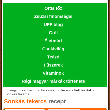
Ottis főz
Zsuzsi finomságai
UFF blog
Grill
Életmód
Csokivilág
Teázó
Fűszerek
Vitaminok
Régi magyar márkák története
Itt vagy: Gasztrostudio.hu címlap › Recept › Kelt tészták ›
Sonkás tekercs
Sonkás tekercs
recept