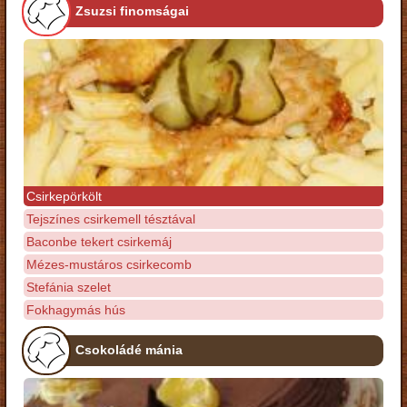
Zsuzsi finomságai
Csirkepörkölt
Tejszínes csirkemell tésztával
Baconbe tekert csirkemáj
Mézes-mustáros csirkecomb
Stefánia szelet
Fokhagymás hús
Csokoládé mánia