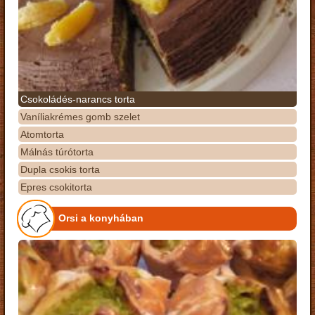
Csokoládés-narancs torta
Vaníliakrémes gomb szelet
Atomtorta
Málnás túrótorta
Dupla csokis torta
Epres csokitorta
Orsi a konyhában