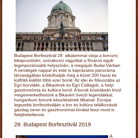
Budapest Borfesztivál 28. alkalommal várja a borozni,
kikapcsolódni, szórakozni vágyókat a főváros egyik
legimpozánsabb helyszínén, a megújuló Budai Várban.
A vendégek nappal és este is káprázatos panoráma
társaságában kóstolhatják meg a közel 200 hazai és
külföldi kiállító több ezer borát. Az idei év fókuszába az
Egri borvidék, a Bikavérek és Egri Csillagok, a helyi
gasztronómia és kultúra kerül. A borok kóstolásán kívül
megismerkedhetünk a Bikavért övező legendákkal,
hungarikum borunk készítésének titkaival. Európa
legszebb borfesztiválján a bor és kultúra találkozását
gazdag zenei és gasztronómiai kínálat teszi most is
felejthetetlenné.
28. Budapest Borfesztivál 2019
A