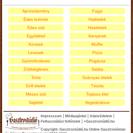
Aprósütemény
Fagyi
Édes krémek
Halételek
Édes süti
Húsételek
Egytálétel
Kenyerek
Köretek
Muffin
Levesek
Pizza
Gyümölcsleves
Pogácsa
Zöldségleves
Saláta
Torta
Szárnyas ételek
Grill ételek
Tészta
Mézes süti
Tojásos étel
Sajtétel
Vegetáriánus
|
|
|
Impresszum
Médiaajánlat
Adatvédelem
|
Felhasználási feltételek
+Gasztrostúdió.hu
Copyright: Gasztrostúdió.hu Online Gasztronómiai