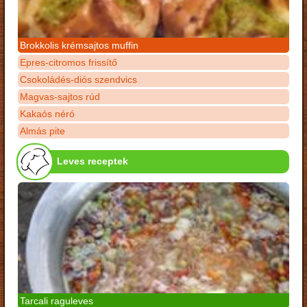
Brokkolis krémsajtos muffin
Epres-citromos frissítő
Csokoládés-diós szendvics
Magvas-sajtos rúd
Kakaós néró
Almás pite
Leves receptek
Tarcali raguleves