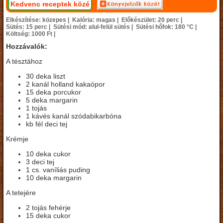
Kedvenc receptek közé
Elkészítése: közepes |
Kalória: magas |
Előkészület: 20 perc |
Sütés: 15 perc |
Sütési mód: alul-felül sütés |
Sütési hőfok: 180 °C |
Költség: 1000 Ft |
Hozzávalók:
A tésztához
30 deka liszt
2 kanál holland kakaópor
15 deka porcukor
5 deka margarin
1 tojás
1 kávés kanál szódabikarbóna
kb fél deci tej
Krémje
10 deka cukor
3 deci tej
1 cs. vaníliás puding
10 deka margarin
A tetejére
2 tojás fehérje
15 deka cukor