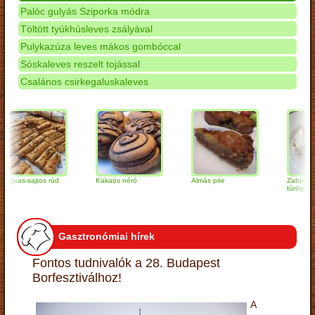
Palóc gulyás Sziporka módra
Töltött tyúkhúsleves zsályával
Pulykazúza leves mákos gombóccal
Sóskaleves reszelt tojással
Csalános csirkegaluskaleves
-sajtos rúd
Kakaós néró
Almás pite
Zabpelyhes
túrógombóc
Gasztronómiai hírek
Fontos tudnivalók a 28. Budapest
Borfesztiválhoz!
A