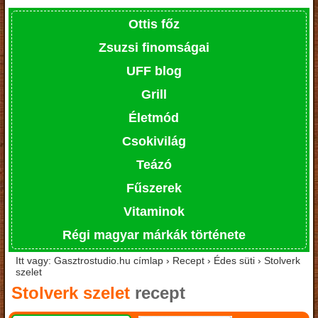
Ottis főz
Zsuzsi finomságai
UFF blog
Grill
Életmód
Csokivilág
Teázó
Fűszerek
Vitaminok
Régi magyar márkák története
Itt vagy: Gasztrostudio.hu címlap › Recept › Édes süti › Stolverk
szelet
Stolverk szelet
recept