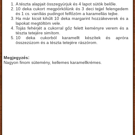
A tészta alapjait összegyúrjuk és 4 lapot sütök belőle.
10 deka cukort megpörkölünk és 3 deci tejjel felengedem
és 1 cs. vaníliás pudingot felfőzöm a karamellás tejbe.
Ha már kicsit kihűlt 10 deka margarint hozzákeverek és a
lapokat megtöltöm vele.
Tojás fehérjét a cukorral gőz felett keményre verem és a
tészta tetejére simítom.
10 deka cukorból karamellt készítek és apróra
összezúzom és a tészta tetejére rászórom.
Megjegyzés:
Nagyon finom sütemény, kellemes karamellkrémes.