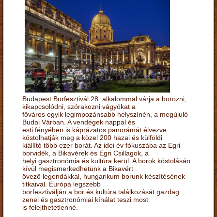
Budapest Borfesztivál 28. alkalommal várja a borozni,
kikapcsolódni, szórakozni vágyókat a
főváros egyik legimpozánsabb helyszínén, a megújuló
Budai Várban. A vendégek nappal és
esti fényében is káprázatos panorámát élvezve
kóstolhatják meg a közel 200 hazai és külföldi
kiállító több ezer borát. Az idei év fókuszába az Egri
borvidék, a Bikavérek és Egri Csillagok, a
helyi gasztronómia és kultúra kerül. A borok kóstolásán
kívül megismerkedhetünk a Bikavért
övező legendákkal, hungarikum borunk készítésének
titkaival. Európa legszebb
borfesztiválján a bor és kultúra találkozását gazdag
zenei és gasztronómiai kínálat teszi most
is felejthetetlenné.