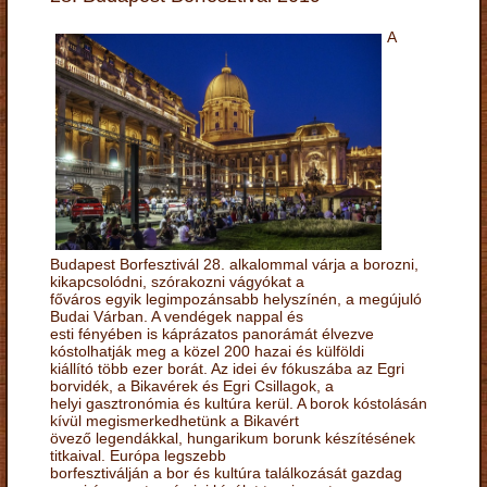
A
Budapest Borfesztivál 28. alkalommal várja a borozni,
kikapcsolódni, szórakozni vágyókat a
főváros egyik legimpozánsabb helyszínén, a megújuló
Budai Várban. A vendégek nappal és
esti fényében is káprázatos panorámát élvezve
kóstolhatják meg a közel 200 hazai és külföldi
kiállító több ezer borát. Az idei év fókuszába az Egri
borvidék, a Bikavérek és Egri Csillagok, a
helyi gasztronómia és kultúra kerül. A borok kóstolásán
kívül megismerkedhetünk a Bikavért
övező legendákkal, hungarikum borunk készítésének
titkaival. Európa legszebb
borfesztiválján a bor és kultúra találkozását gazdag