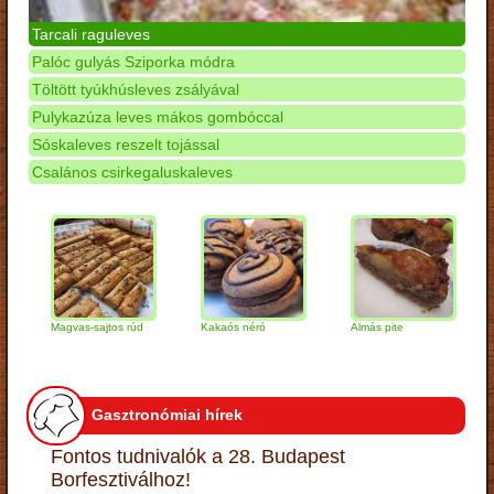
Tarcali raguleves
Palóc gulyás Sziporka módra
Töltött tyúkhúsleves zsályával
Pulykazúza leves mákos gombóccal
Sóskaleves reszelt tojással
Csalános csirkegaluskaleves
Magvas-sajtos rúd
Kakaós néró
Almás pite
Zabpe
túróg
Gasztronómiai hírek
Fontos tudnivalók a 28. Budapest
Borfesztiválhoz!