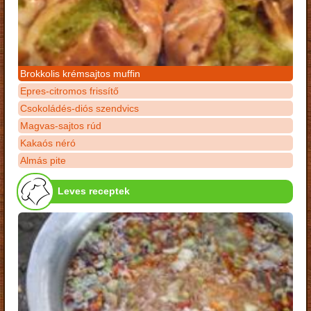
Brokkolis krémsajtos muffin
Epres-citromos frissítő
Csokoládés-diós szendvics
Magvas-sajtos rúd
Kakaós néró
Almás pite
Leves receptek