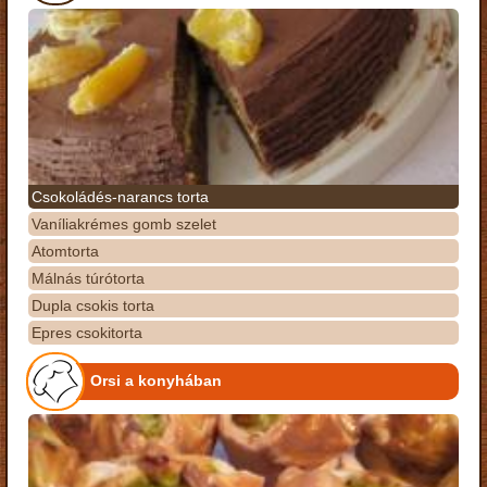
Csokoládés-narancs torta
Vaníliakrémes gomb szelet
Atomtorta
Málnás túrótorta
Dupla csokis torta
Epres csokitorta
Orsi a konyhában