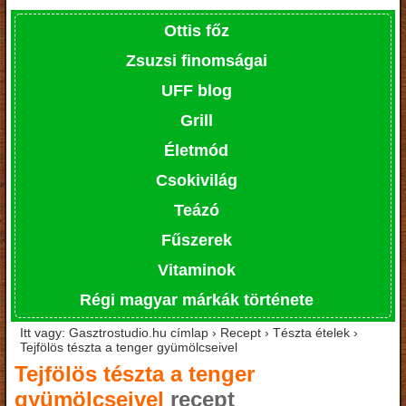
Ottis főz
Zsuzsi finomságai
UFF blog
Grill
Életmód
Csokivilág
Teázó
Fűszerek
Vitaminok
Régi magyar márkák története
Itt vagy: Gasztrostudio.hu címlap › Recept › Tészta ételek ›
Tejfölös tészta a tenger gyümölcseivel
Tejfölös tészta a tenger
gyümölcseivel
recept