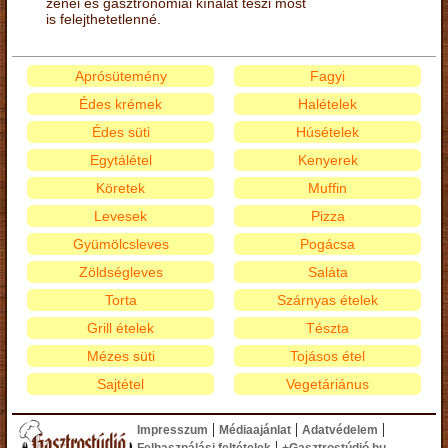
zenei és gasztronómiai kínálat teszi most
is felejthetetlenné.
Aprósütemény
Fagyi
Édes krémek
Halételek
Édes süti
Húsételek
Egytálétel
Kenyerek
Köretek
Muffin
Levesek
Pizza
Gyümölcsleves
Pogácsa
Zöldségleves
Saláta
Torta
Szárnyas ételek
Grill ételek
Tészta
Mézes süti
Tojásos étel
Sajtétel
Vegetáriánus
|
|
|
Impresszum
Médiaajánlat
Adatvédelem
|