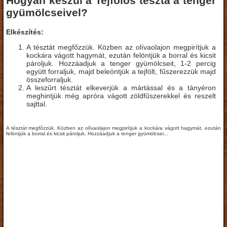
Hogyan készül a Tejfölös tészta a tenger
gyümölcseivel?
Elkészítés:
A tésztát megfőzzük. Közben az olívaolajon megpirítjuk a
kockára vágott hagymát, ezután felöntjük a borral és kicsit
pároljuk. Hozzáadjuk a tenger gyümölcseit, 1-2 percig
együtt forraljuk, majd beleöntjük a tejfölt, fűszerezzük majd
összeforraljuk.
A leszűrt tésztát elkeverjük a mártással és a tányéron
meghintjük még apróra vágott zöldfűszerekkel és reszelt
sajttal.
A tésztát megfőzzük. Közben az olívaolajon megpirítjuk a kockára vágott hagymát, ezután
felöntjük a borral és kicsit pároljuk. Hozzáadjuk a tenger gyümölcsei...