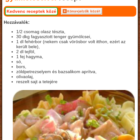
Kedvenc receptek közé
Hozzávalók:
1/2 csomag olasz tészta,
30 dkg fagyasztott tenger gyümölcsei,
1 dl fehérbor (nekem csak vörösbor volt itthon, ezért az
került bele),
2 dl tejföl,
1 fej hagyma,
só,
bors,
zöldpetrezselyem és bazsalikom aprítva,
olívaolaj,
reszelt sajt a tetejére