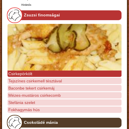
Hirdetés
Zsuzsi finomságai
Csirkepörkölt
Tejszínes csirkemell tésztával
Baconbe tekert csirkemáj
Mézes-mustáros csirkecomb
Stefánia szelet
Fokhagymás hús
Csokoládé mánia