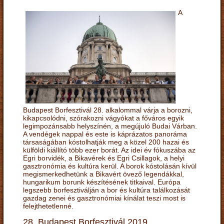
A
Budapest Borfesztivál 28. alkalommal várja a borozni,
kikapcsolódni, szórakozni vágyókat a főváros egyik
legimpozánsabb helyszínén, a megújuló Budai Várban.
A vendégek nappal és este is káprázatos panoráma
társaságában kóstolhatják meg a közel 200 hazai és
külföldi kiállító több ezer borát. Az idei év fókuszába az
Egri borvidék, a Bikavérek és Egri Csillagok, a helyi
gasztronómia és kultúra kerül. A borok kóstolásán kívül
megismerkedhetünk a Bikavért övező legendákkal,
hungarikum borunk készítésének titkaival. Európa
legszebb borfesztiválján a bor és kultúra találkozását
gazdag zenei és gasztronómiai kínálat teszi most is
felejthetetlenné.
28. Budapest Borfesztivál 2019