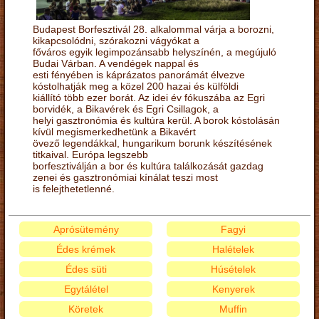
Budapest Borfesztivál 28. alkalommal várja a borozni,
kikapcsolódni, szórakozni vágyókat a
főváros egyik legimpozánsabb helyszínén, a megújuló
Budai Várban. A vendégek nappal és
esti fényében is káprázatos panorámát élvezve
kóstolhatják meg a közel 200 hazai és külföldi
kiállító több ezer borát. Az idei év fókuszába az Egri
borvidék, a Bikavérek és Egri Csillagok, a
helyi gasztronómia és kultúra kerül. A borok kóstolásán
kívül megismerkedhetünk a Bikavért
övező legendákkal, hungarikum borunk készítésének
titkaival. Európa legszebb
borfesztiválján a bor és kultúra találkozását gazdag
zenei és gasztronómiai kínálat teszi most
is felejthetetlenné.
Aprósütemény
Fagyi
Édes krémek
Halételek
Édes süti
Húsételek
Egytálétel
Kenyerek
Köretek
Muffin