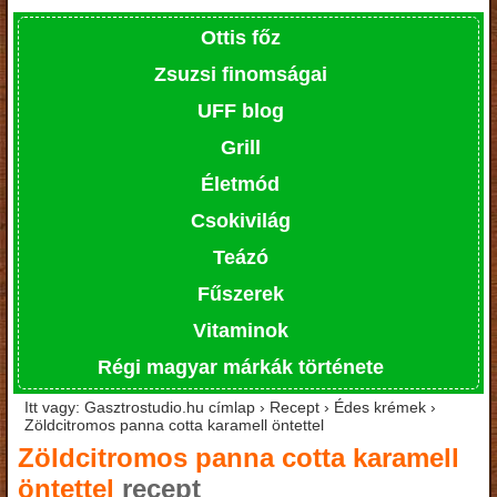
Ottis főz
Zsuzsi finomságai
UFF blog
Grill
Életmód
Csokivilág
Teázó
Fűszerek
Vitaminok
Régi magyar márkák története
Itt vagy: Gasztrostudio.hu címlap › Recept › Édes krémek ›
Zöldcitromos panna cotta karamell öntettel
Zöldcitromos panna cotta karamell
öntettel
recept