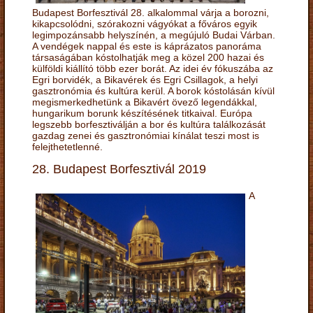
Budapest Borfesztivál 28. alkalommal várja a borozni,
kikapcsolódni, szórakozni vágyókat a főváros egyik
legimpozánsabb helyszínén, a megújuló Budai Várban.
A vendégek nappal és este is káprázatos panoráma
társaságában kóstolhatják meg a közel 200 hazai és
külföldi kiállító több ezer borát. Az idei év fókuszába az
Egri borvidék, a Bikavérek és Egri Csillagok, a helyi
gasztronómia és kultúra kerül. A borok kóstolásán kívül
megismerkedhetünk a Bikavért övező legendákkal,
hungarikum borunk készítésének titkaival. Európa
legszebb borfesztiválján a bor és kultúra találkozását
gazdag zenei és gasztronómiai kínálat teszi most is
felejthetetlenné.
28. Budapest Borfesztivál 2019
A