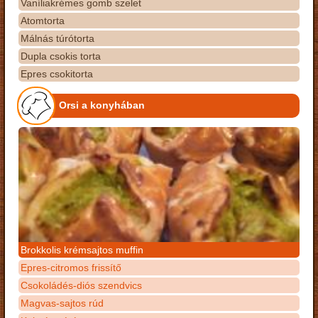
Vaníliakrémes gomb szelet
Atomtorta
Málnás túrótorta
Dupla csokis torta
Epres csokitorta
Orsi a konyhában
Brokkolis krémsajtos muffin
Epres-citromos frissítő
Csokoládés-diós szendvics
Magvas-sajtos rúd