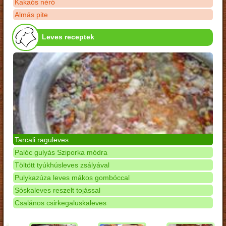
Kakaós néró
Almás pite
Leves receptek
Tarcali raguleves
Palóc gulyás Sziporka módra
Töltött tyúkhúsleves zsályával
Pulykazúza leves mákos gombóccal
Sóskaleves reszelt tojással
Csalános csirkegaluskaleves