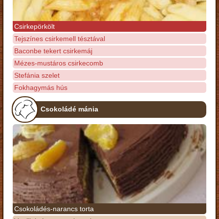
Csirkepörkölt
Tejszínes csirkemell tésztával
Baconbe tekert csirkemáj
Mézes-mustáros csirkecomb
Stefánia szelet
Fokhagymás hús
Csokoládé mánia
Csokoládés-narancs torta