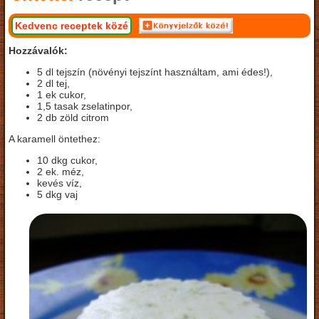
Kedvenc receptek közé
Hozzávalók:
5 dl tejszín (növényi tejszínt használtam, ami édes!),
2 dl tej,
1 ek cukor,
1,5 tasak zselatinpor,
2 db zöld citrom
A karamell öntethez:
10 dkg cukor,
2 ek. méz,
kevés víz,
5 dkg vaj