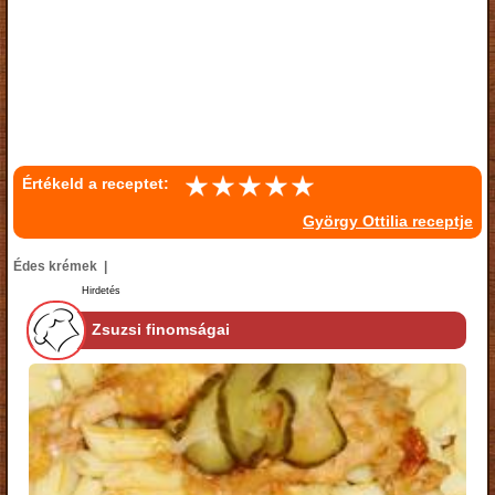
Értékeld a receptet:
György Ottilia receptje
Édes krémek |
Hirdetés
Zsuzsi finomságai