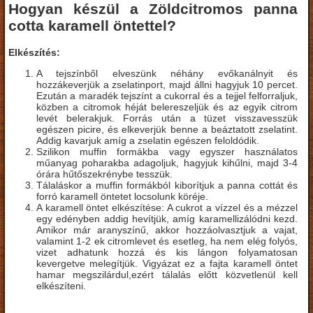
Hogyan készül a Zöldcitromos panna
cotta karamell öntettel?
Elkészítés:
A tejszínből elveszünk néhány evőkanálnyit és
hozzákeverjük a zselatinport, majd állni hagyjuk 10 percet.
Ezután a maradék tejszínt a cukorral és a tejjel felforraljuk,
közben a citromok héját belereszeljük és az egyik citrom
levét belerakjuk. Forrás után a tüzet visszavesszük
egészen picire, és elkeverjük benne a beáztatott zselatint.
Addig kavarjuk amíg a zselatin egészen feloldódik.
Szilikon muffin formákba vagy egyszer használatos
műanyag poharakba adagoljuk, hagyjuk kihűlni, majd 3-4
órára hűtőszekrénybe tesszük.
Tálaláskor a muffin formákból kiborítjuk a panna cottát és
forró karamell öntetet locsolunk köréje.
A karamell öntet elkészítése: A cukrot a vízzel és a mézzel
egy edényben addig hevítjük, amíg karamellizálódni kezd.
Amikor már aranyszínű, akkor hozzáolvasztjuk a vajat,
valamint 1-2 ek citromlevet és esetleg, ha nem elég folyós,
vizet adhatunk hozzá és kis lángon folyamatosan
kevergetve melegítjük. Vigyázat ez a fajta karamell öntet
hamar megszilárdul,ezért tálalás előtt közvetlenül kell
elkészíteni.