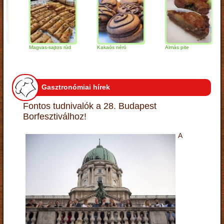
Magvas-sajtos rúd
Kakaós néró
Almás pite
Zab
túr
Gasztronómiai hírek
Fontos tudnivalók a 28. Budapest
Borfesztiválhoz!
A