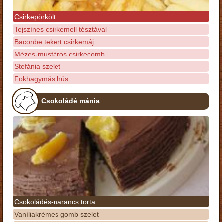
Csirkepörkölt
Tejszínes csirkemell tésztával
Baconbe tekert csirkemáj
Mézes-mustáros csirkecomb
Stefánia szelet
Fokhagymás hús
Csokoládé mánia
Csokoládés-narancs torta
Vaníliakrémes gomb szelet