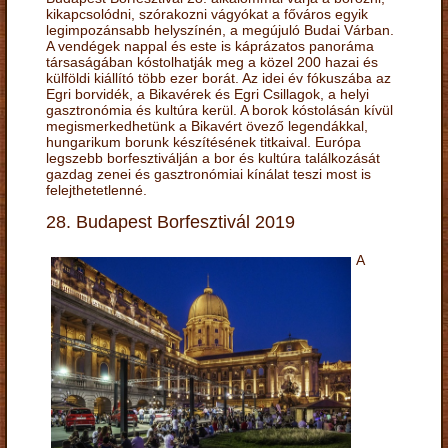
kikapcsolódni, szórakozni vágyókat a főváros egyik
legimpozánsabb helyszínén, a megújuló Budai Várban.
A vendégek nappal és este is káprázatos panoráma
társaságában kóstolhatják meg a közel 200 hazai és
külföldi kiállító több ezer borát. Az idei év fókuszába az
Egri borvidék, a Bikavérek és Egri Csillagok, a helyi
gasztronómia és kultúra kerül. A borok kóstolásán kívül
megismerkedhetünk a Bikavért övező legendákkal,
hungarikum borunk készítésének titkaival. Európa
legszebb borfesztiválján a bor és kultúra találkozását
gazdag zenei és gasztronómiai kínálat teszi most is
felejthetetlenné.
28. Budapest Borfesztivál 2019
A