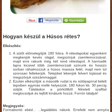
Hogyan készül a Húsos rétes?
Elkészítés:
A sütőt előmelegítjük 180 fokra. A réteslapokat egyenként
megkenjük kevés olajjal, megszórjuk zsemlemorzsával,
majd erre rakunk még két rend réteslapot. A harmadik
lapra kicsivel több zsemlemorzsát szórunk és hosszú
sorban ráhalmozzuk a húsos massza felét, majd nem túl
szorosan feltekerjük. Tetejüket lekenjük felvert tojással és
megszórjuk szezámmaggal.
Ezután elkészítjük a második rudat is és sütőpapírral bélelt
tepsiben egymás mellé helyezzük. 180 fokon kb. 30 percig
sütjük. Tálaláskor a pörköltbõl félretett szafttal
meglocsoljuk és tejfölt kínálunk hozzá. Forrón tálaljuk!
Megjegyzés:
Formabontó ebéd... ...legalábbis nálunk. Errefelé nem annyira