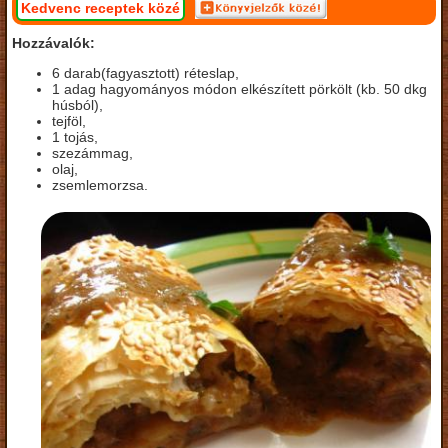
Kedvenc receptek közé
Hozzávalók:
6 darab(fagyasztott) réteslap,
1 adag hagyományos módon elkészített pörkölt (kb. 50 dkg
húsból),
tejföl,
1 tojás,
szezámmag,
olaj,
zsemlemorzsa.