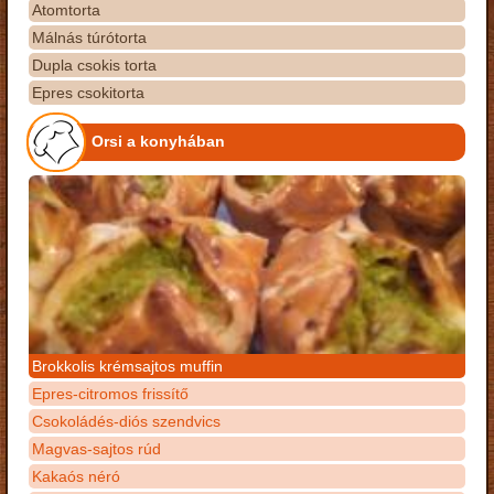
Atomtorta
Málnás túrótorta
Dupla csokis torta
Epres csokitorta
Orsi a konyhában
Brokkolis krémsajtos muffin
Epres-citromos frissítő
Csokoládés-diós szendvics
Magvas-sajtos rúd
Kakaós néró