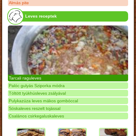
Almás pite
Leves receptek
Tarcali raguleves
Palóc gulyás Sziporka módra
Töltött tyúkhúsleves zsályával
Pulykazúza leves mákos gombóccal
Sóskaleves reszelt tojással
Csalános csirkegaluskaleves