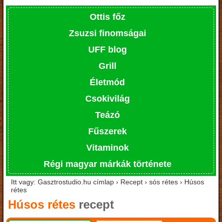
Ottis főz
Zsuzsi finomságai
UFF blog
Grill
Életmód
Csokivilág
Teázó
Fűszerek
Vitaminok
Régi magyar márkák története
Itt vagy: Gasztrostudio.hu címlap › Recept › sós rétes › Húsos
rétes
Húsos rétes
recept