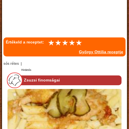
Értékeld a receptet:
György Ottilia receptje
sós rétes |
Hirdetés
Zsuzsi finomságai