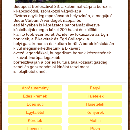
Budapest Borfesztivál 28. alkalommal várja a borozni,
kikapcsolódni, szórakozni vágyókat a
főváros egyik legimpozánsabb helyszínén, a megújuló
Budai Várban. A vendégek nappal és
esti fényében is káprázatos panorámát élvezve
kóstolhatják meg a közel 200 hazai és külföldi
kiállító több ezer borát. Az idei év fókuszába az Egri
borvidék, a Bikavérek és Egri Csillagok, a
helyi gasztronómia és kultúra kerül. A borok kóstolásán
kívül megismerkedhetünk a Bikavért
övező legendákkal, hungarikum borunk készítésének
titkaival. Európa legszebb
borfesztiválján a bor és kultúra találkozását gazdag
zenei és gasztronómiai kínálat teszi most
is felejthetetlenné.
Aprósütemény
Fagyi
Édes krémek
Halételek
Édes süti
Húsételek
Egytálétel
Kenyerek
Köretek
Muffin
Levesek
Pizza