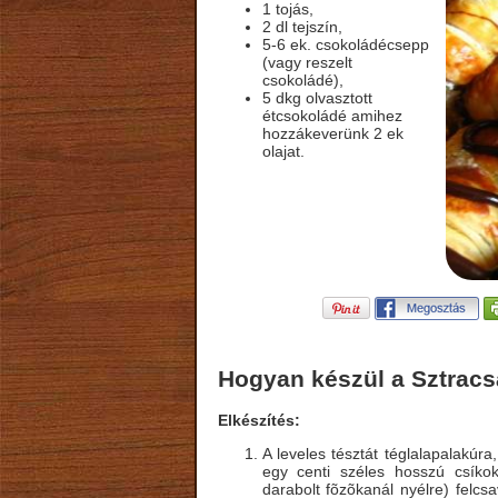
1 tojás,
2 dl tejszín,
5-6 ek. csokoládécsepp
(vagy reszelt
csokoládé),
5 dkg olvasztott
étcsokoládé amihez
hozzákeverünk 2 ek
olajat.
Hogyan készül a Sztracsa
Elkészítés:
A leveles tésztát téglalapalakúra
egy centi széles hosszú csíko
darabolt fõzõkanál nyélre) felcsa