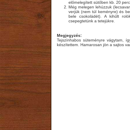
előmelegített sütőben kb. 20 perci
Még melegen lehúzzuk (lecsavarj
verjük (nem túl keményre) és be
bele csokoládét). A kihűlt rol
csepegtetünk a tetejükre.
Megjegyzés:
Tejszínhabos süteményre vágytam, így 
készítettem. Hamarosan jön a sajtos vari