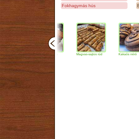
Fokhagymás hús
E
Csokoládés-diós
Magvas-sajtos rúd
Kakaós néró
szendvics