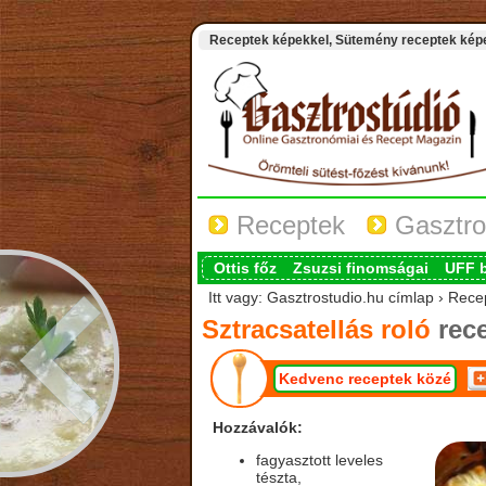
Receptek képekkel, Sütemény receptek képek
Receptek
Gasztro
Ottis főz
Zsuzsi finomságai
UFF 
Itt vagy: Gasztrostudio.hu címlap › Recep
Sztracsatellás roló
rec
Kedvenc receptek közé
Hozzávalók:
fagyasztott leveles
tészta,