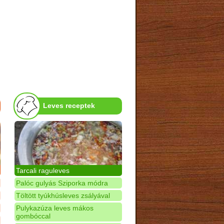
Leves receptek
Tarcali raguleves
Palóc gulyás Sziporka módra
Töltött tyúkhúsleves zsályával
Pulykazúza leves mákos
gombóccal