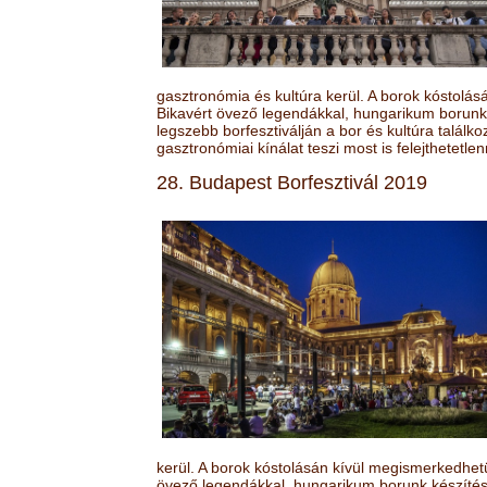
gasztronómia és kultúra kerül. A borok kóstolá
Bikavért övező legendákkal, hungarikum borunk 
legszebb borfesztiválján a bor és kultúra találk
gasztronómiai kínálat teszi most is felejthetetlen
28. Budapest Borfesztivál 2019
kerül. A borok kóstolásán kívül megismerkedhet
övező legendákkal, hungarikum borunk készítésé