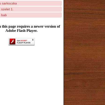
 sarkocska
szelet 1.
 bab
 this page requires a newer version of
Adobe Flash Player.