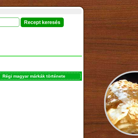
Régi magyar márkák története