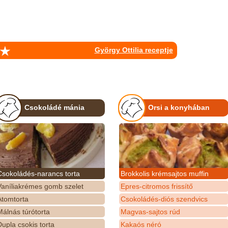
György Ottilia receptje
Csokoládé mánia
Orsi a konyhában
Csokoládés-narancs torta
Brokkolis krémsajtos muffin
Vaníliakrémes gomb szelet
Epres-citromos frissítő
Atomtorta
Csokoládés-diós szendvics
álnás túrótorta
Magvas-sajtos rúd
upla csokis torta
Kakaós néró