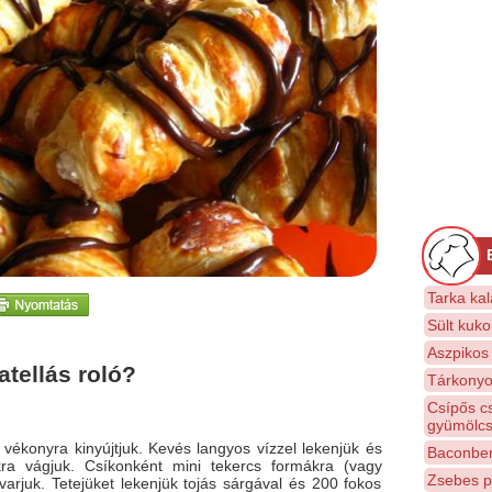
Tarka kal
Sült kuko
Aszpikos
tellás roló?
Tárkonyos
Csípős c
gyümölcs
, vékonyra kinyújtjuk. Kevés langyos vízzel lekenjük és
Baconben 
kra vágjuk. Csíkonként mini tekercs formákra (vagy
Zsebes p
varjuk. Tetejüket lekenjük tojás sárgával és 200 fokos