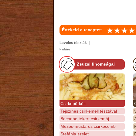
Értékeld a receptet:
Leveles tészták |
Hirdetés
Zsuzsi finomságai
Csirkepörkölt
Tejszínes csirkemell tésztával
Baconbe tekert csirkemáj
Mézes-mustáros csirkecomb
M
Stefánia szelet
D