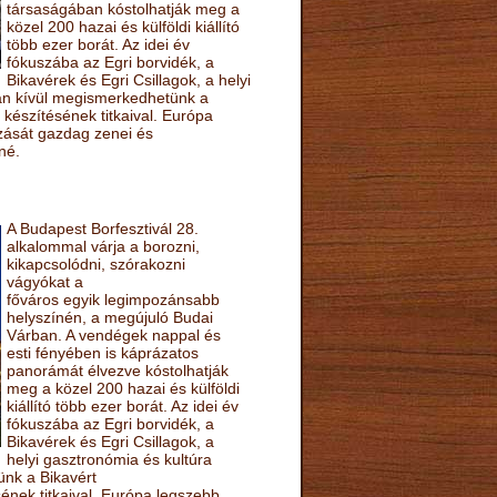
társaságában kóstolhatják meg a
közel 200 hazai és külföldi kiállító
több ezer borát. Az idei év
fókuszába az Egri borvidék, a
Bikavérek és Egri Csillagok, a helyi
sán kívül megismerkedhetünk a
készítésének titkaival. Európa
ozását gazdag zenei és
né.
A Budapest Borfesztivál 28.
alkalommal várja a borozni,
kikapcsolódni, szórakozni
vágyókat a
főváros egyik legimpozánsabb
helyszínén, a megújuló Budai
Várban. A vendégek nappal és
esti fényében is káprázatos
panorámát élvezve kóstolhatják
meg a közel 200 hazai és külföldi
kiállító több ezer borát. Az idei év
fókuszába az Egri borvidék, a
Bikavérek és Egri Csillagok, a
helyi gasztronómia és kultúra
ünk a Bikavért
nek titkaival. Európa legszebb