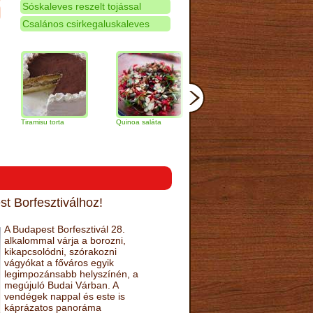
Sóskaleves reszelt tojással
Csalános csirkegaluskaleves
amisu torta
Quinoa saláta
Mandulás kifli
Csokoládés
narancs tort
t Borfesztiválhoz!
A Budapest Borfesztivál 28.
alkalommal várja a borozni,
kikapcsolódni, szórakozni
vágyókat a főváros egyik
legimpozánsabb helyszínén, a
megújuló Budai Várban. A
vendégek nappal és este is
káprázatos panoráma