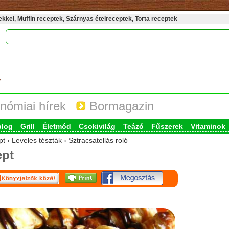
kel, Muffin receptek, Szárnyas ételreceptek, Torta receptek
nómiai hírek
Bormagazin
blog
Grill
Életmód
Csokivilág
Teázó
Fűszerek
Vitaminok
t › Leveles tészták › Sztracsatellás roló
ept