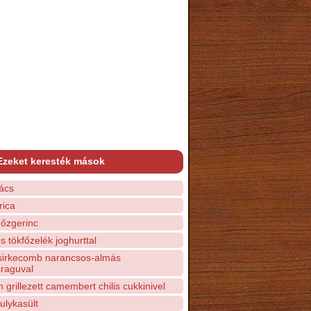
Ezeket keresték mások
ács
rica
 őzgerinc
 tökfőzelék joghurttal
sirkecomb narancsos-almás
raguval
grillezett camembert chilis cukkinivel
ulykasült