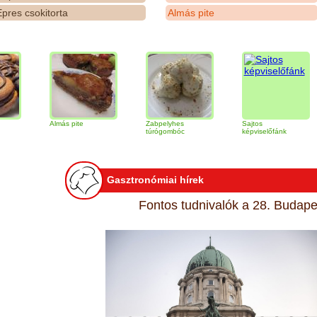
pres csokitorta
Almás pite
Almás pite
Zabpelyhes
Sajtos
Tir
túrógombóc
képviselőfánk
Gasztronómiai hírek
Fontos tudnivalók a 28. Budapes