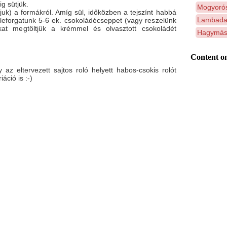
g sütjük.
Mogyorós
uk) a formákról. Amíg sül, időközben a tejszínt habbá
Lambada 
leforgatunk 5-6 ek. csokoládécseppet (vagy reszelünk
ókat megtöltjük a krémmel és olvasztott csokoládét
Hagymás
Content on
az eltervezett sajtos roló helyett habos-csokis rolót
áció is :-)