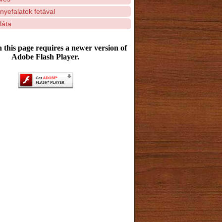
yefalatok fetával
láta
 this page requires a newer version of
Adobe Flash Player.