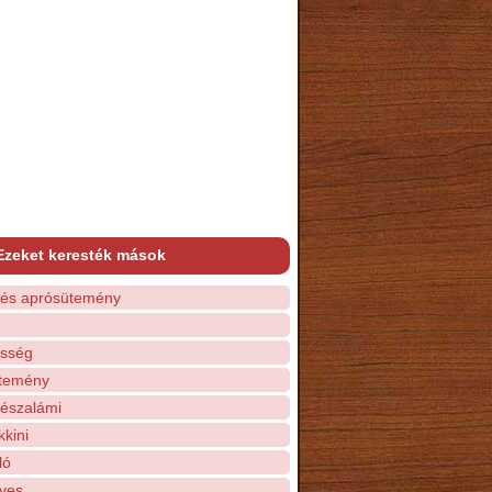
Ezeket keresték mások
és aprósütemény
sség
temény
észalámi
kkini
ló
ves