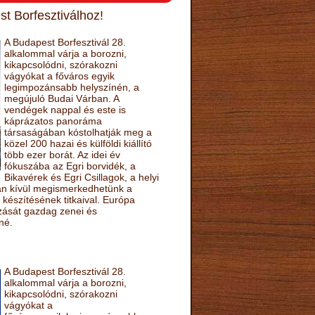
t Borfesztiválhoz!
A Budapest Borfesztivál 28.
alkalommal várja a borozni,
kikapcsolódni, szórakozni
vágyókat a főváros egyik
legimpozánsabb helyszínén, a
megújuló Budai Várban. A
vendégek nappal és este is
káprázatos panoráma
társaságában kóstolhatják meg a
közel 200 hazai és külföldi kiállító
több ezer borát. Az idei év
fókuszába az Egri borvidék, a
Bikavérek és Egri Csillagok, a helyi
sán kívül megismerkedhetünk a
készítésének titkaival. Európa
ozását gazdag zenei és
né.
A Budapest Borfesztivál 28.
alkalommal várja a borozni,
kikapcsolódni, szórakozni
vágyókat a