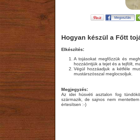
Hogyan készül a Főtt to
Elkészítés:
A tojásokat megfőzzük és megh
hozzáöntjük a tejet és a tejfölt, m
Végül hozzáadjuk a kétféle must
mustárszósszal meglocsoljuk.
Megjegyzés:
Az idei húsvéti asztalon fog tündököl
származik, de sajnos nem mentettem 
értesítsen :-)