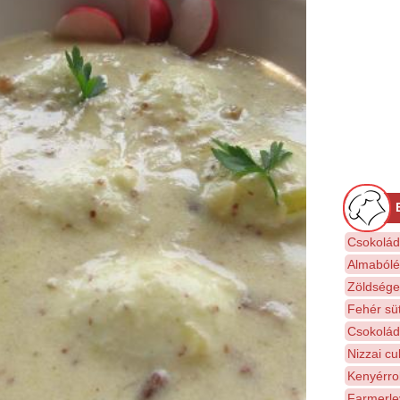
Csokolád
Almabólé
Zöldsége
Fehér sü
Csokolád
Nizzai cu
Kenyérro
Farmerle