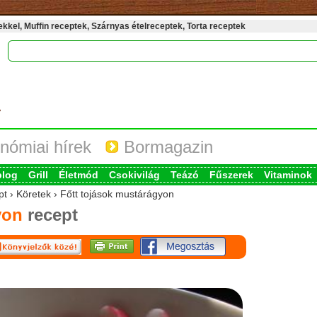
kel, Muffin receptek, Szárnyas ételreceptek, Torta receptek
nómiai hírek
Bormagazin
blog
Grill
Életmód
Csokivilág
Teázó
Fűszerek
Vitaminok
pt › Köretek › Főtt tojások mustárágyon
gyon
recept