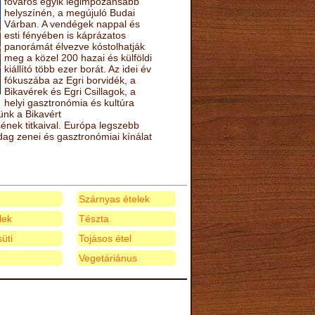
főváros egyik legimpozánsabb
helyszínén, a megújuló Budai
Várban. A vendégek nappal és
esti fényében is káprázatos
panorámát élvezve kóstolhatják
meg a közel 200 hazai és külföldi
kiállító több ezer borát. Az idei év
fókuszába az Egri borvidék, a
Bikavérek és Egri Csillagok, a
helyi gasztronómia és kultúra
ünk a Bikavért
nek titkaival. Európa legszebb
zdag zenei és gasztronómiai kínálat
Szárnyas ételek
elek
Tészta
üti
Tojásos étel
Vegetáriánus