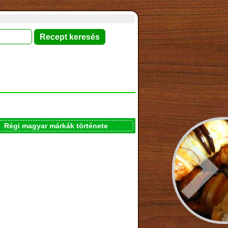
Régi magyar márkák története