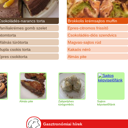
Csokoládés-narancs torta
Brokkolis krémsajtos muffin
Vaníliakrémes gomb szelet
Epres-citromos frissítő
Atomtorta
Csokoládés-diós szendvics
álnás túrótorta
Magvas-sajtos rúd
upla csokis torta
Kakaós néró
pres csokitorta
Almás pite
Almás pite
Zabpelyhes
Sajtos
Tiram
túrógombóc
képviselőfánk
Gasztronómiai hírek