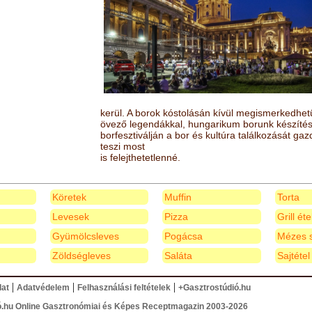
kerül. A borok kóstolásán kívül megismerkedhet
övező legendákkal, hungarikum borunk készítésé
borfesztiválján a bor és kultúra találkozását ga
teszi most
is felejthetetlenné.
Köretek
Muffin
Torta
Levesek
Pizza
Grill ét
Gyümölcsleves
Pogácsa
Mézes s
Zöldségleves
Saláta
Sajtétel
|
|
|
lat
Adatvédelem
Felhasználási feltételek
+Gasztrostúdió.hu
ó.hu Online Gasztronómiai és Képes Receptmagazin 2003-2026