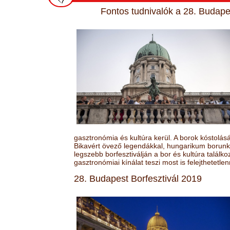
Fontos tudnivalók a 28. Budapes
gasztronómia és kultúra kerül. A borok kóstolá
Bikavért övező legendákkal, hungarikum borunk 
legszebb borfesztiválján a bor és kultúra találk
gasztronómiai kínálat teszi most is felejthetetlen
28. Budapest Borfesztivál 2019