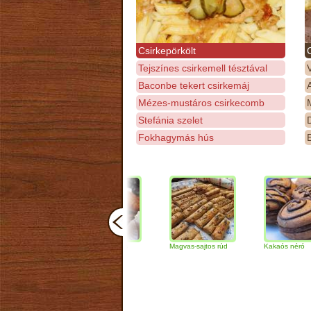
Csirkepörkölt
Tejszínes csirkemell tésztával
Baconbe tekert csirkemáj
Mézes-mustáros csirkecomb
M
Stefánia szelet
D
Fokhagymás hús
E
Csokoládés-diós
Magvas-sajtos rúd
Kakaós néró
szendvics