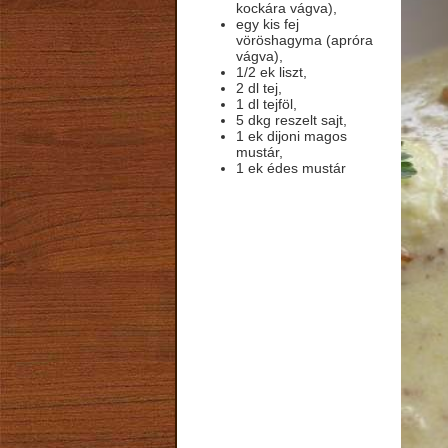
kockára vágva),
egy kis fej
vöröshagyma (apróra
vágva),
1/2 ek liszt,
2 dl tej,
1 dl tejföl,
5 dkg reszelt sajt,
1 ek dijoni magos
mustár,
1 ek édes mustár