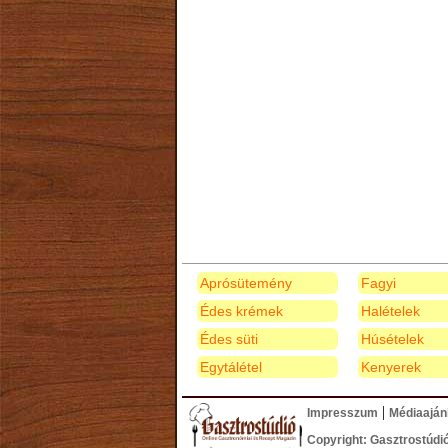
Aprósütemény
Fagyi
Édes krémek
Halételek
Édes süti
Húsételek
Egytálétel
Kenyerek
|
Impresszum
Médiaaján
Copyright: Gasztrostúdi