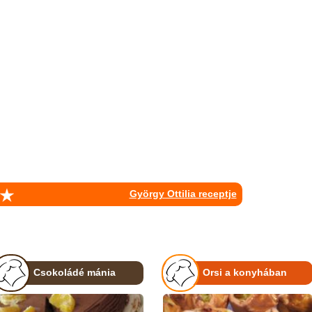
György Ottilia receptje
Csokoládé mánia
Orsi a konyhában