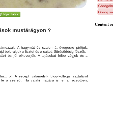
Görögdinn
Görög sa
Content on
jások mustárágyon ?
ámozzuk. A hagymát és szalonnát üvegesre pirítjuk,
ajd belerakjuk a lisztet és a sajtot. Sűrűsödésig főzzük.
árt és jól elkeverjük. A tojásokat félbe vágjuk és a
ni... :-) A recept valamelyik blog-kolléga asztaláról
le a szerzőt. Ha valaki magára ismer a receptben,