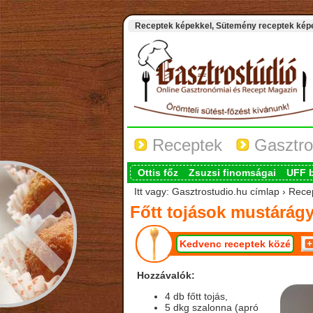
Receptek képekkel, Sütemény receptek képek
Receptek
Gasztro
Ottis főz
Zsuzsi finomságai
UFF 
Itt vagy: Gasztrostudio.hu címlap › Rece
Főtt tojások mustárá
Kedvenc receptek közé
Hozzávalók:
4 db főtt tojás,
5 dkg szalonna (apró