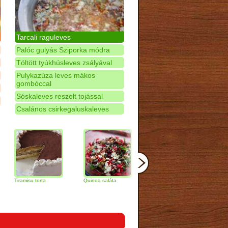
Tarcali raguleves
Palóc gulyás Sziporka módra
Töltött tyúkhúsleves zsályával
Pulykazúza leves mákos
gombóccal
Sóskaleves reszelt tojással
Csalános csirkegaluskaleves
isu torta
Quinoa saláta
Mandulás kifli
Csokoládés-
narancs torta