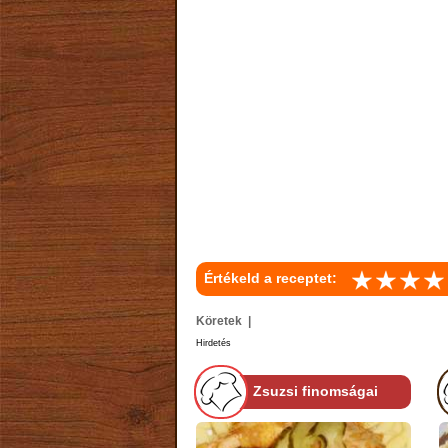
Értékeld a receptet:
Köretek |
Hirdetés
Zsuzsi finomságai