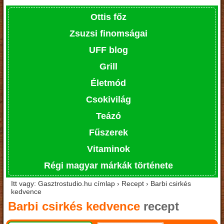
Ottis főz
Zsuzsi finomságai
UFF blog
Grill
Életmód
Csokivilág
Teázó
Fűszerek
Vitaminok
Régi magyar márkák története
Itt vagy: Gasztrostudio.hu címlap › Recept › Barbi csirkés
kedvence
Barbi csirkés kedvence
recept