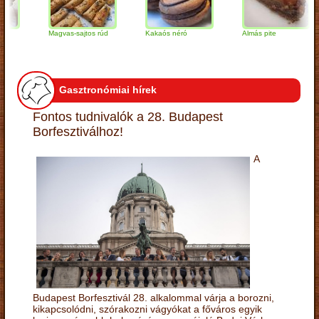
Magvas-sajtos rúd
Kakaós néró
Almás pite
Gasztronómiai hírek
Fontos tudnivalók a 28. Budapest
Borfesztiválhoz!
A
Budapest Borfesztivál 28. alkalommal várja a borozni,
kikapcsolódni, szórakozni vágyókat a főváros egyik