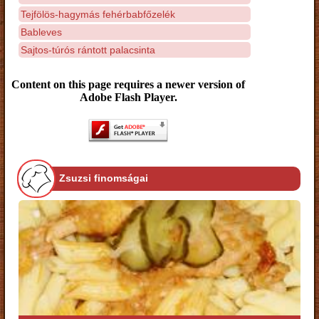
Tejfölös-hagymás fehérbabfőzelék
Bableves
Sajtos-túrós rántott palacsinta
Content on this page requires a newer version of
Adobe Flash Player.
Zsuzsi finomságai