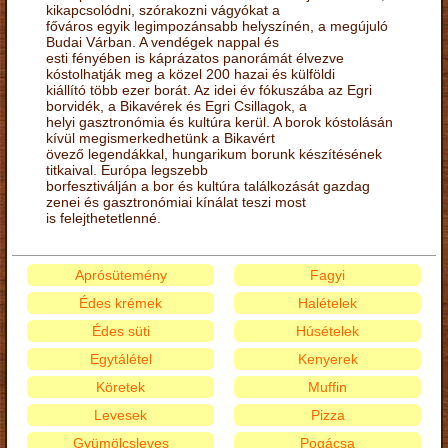
kikapcsolódni, szórakozni vágyókat a
főváros egyik legimpozánsabb helyszínén, a megújuló
Budai Várban. A vendégek nappal és
esti fényében is káprázatos panorámát élvezve
kóstolhatják meg a közel 200 hazai és külföldi
kiállító több ezer borát. Az idei év fókuszába az Egri
borvidék, a Bikavérek és Egri Csillagok, a
helyi gasztronómia és kultúra kerül. A borok kóstolásán
kívül megismerkedhetünk a Bikavért
övező legendákkal, hungarikum borunk készítésének
titkaival. Európa legszebb
borfesztiválján a bor és kultúra találkozását gazdag
zenei és gasztronómiai kínálat teszi most
is felejthetetlenné.
Aprósütemény
Fagyi
Édes krémek
Halételek
Édes süti
Húsételek
Egytálétel
Kenyerek
Köretek
Muffin
Levesek
Pizza
Gyümölcsleves
Pogácsa