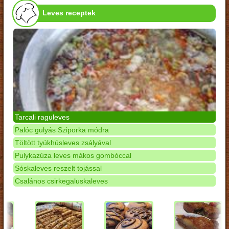
Leves receptek
Tarcali raguleves
Palóc gulyás Sziporka módra
Töltött tyúkhúsleves zsályával
Pulykazúza leves mákos gombóccal
Sóskaleves reszelt tojással
Csalános csirkegaluskaleves