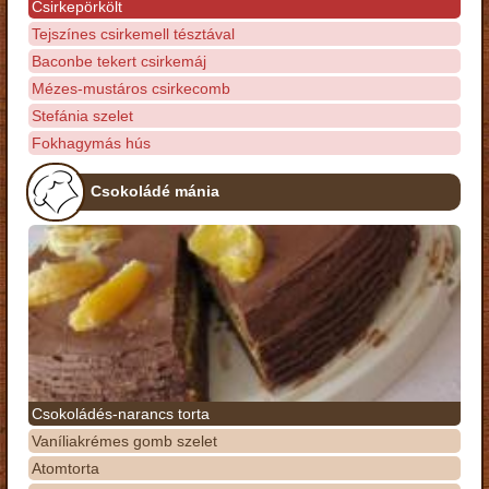
Csirkepörkölt
Tejszínes csirkemell tésztával
Baconbe tekert csirkemáj
Mézes-mustáros csirkecomb
Stefánia szelet
Fokhagymás hús
Csokoládé mánia
Csokoládés-narancs torta
Vaníliakrémes gomb szelet
Atomtorta