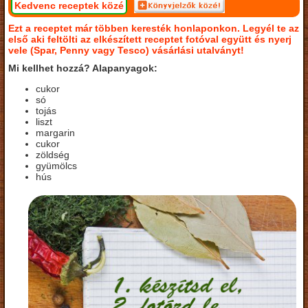
Kedvenc receptek közé
Ezt a receptet már többen keresték honlaponkon. Legyél te az
első aki feltölti az elkészített receptet fotóval együtt és nyerj
vele (Spar, Penny vagy Tesco) vásárlási utalványt!
Mi kellhet hozzá? Alapanyagok:
cukor
só
tojás
liszt
margarin
cukor
zöldség
gyümölcs
hús