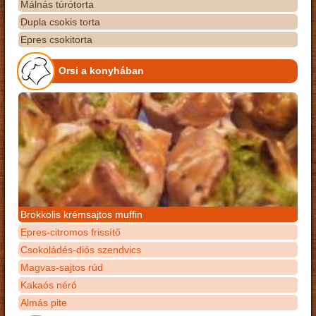
Málnás túrótorta
Dupla csokis torta
Epres csokitorta
Orsi a konyhában
Brokkolis krémsajtos muffin
Epres-citromos frissítő
Csokoládés-diós szendvics
Magvas-sajtos rúd
Kakaós néró
Almás pite