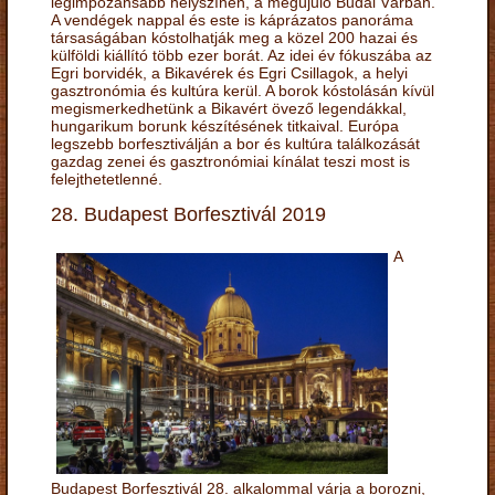
legimpozánsabb helyszínén, a megújuló Budai Várban.
A vendégek nappal és este is káprázatos panoráma
társaságában kóstolhatják meg a közel 200 hazai és
külföldi kiállító több ezer borát. Az idei év fókuszába az
Egri borvidék, a Bikavérek és Egri Csillagok, a helyi
gasztronómia és kultúra kerül. A borok kóstolásán kívül
megismerkedhetünk a Bikavért övező legendákkal,
hungarikum borunk készítésének titkaival. Európa
legszebb borfesztiválján a bor és kultúra találkozását
gazdag zenei és gasztronómiai kínálat teszi most is
felejthetetlenné.
28. Budapest Borfesztivál 2019
A
Budapest Borfesztivál 28. alkalommal várja a borozni,