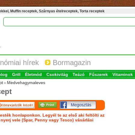
kel, Muffin receptek, Szárnyas ételreceptek, Torta receptek
nómiai hírek
Bormagazin
blog
Grill
Életmód
Csokivilág
Teázó
Fűszerek
Vitaminok
cept › Medvehagymaleves
ept
esték honlaponkon. Legyél te az első aki feltölti az
s nyerj vele (Spar, Penny vagy Tesco) vásárlási