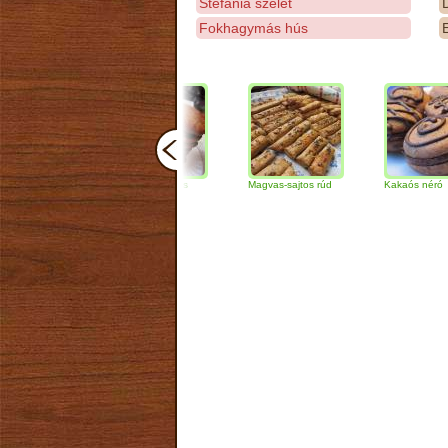
Stefánia szelet
D
Fokhagymás hús
E
Csokoládés-diós
Magvas-sajtos rúd
Kakaós néró
szendvics