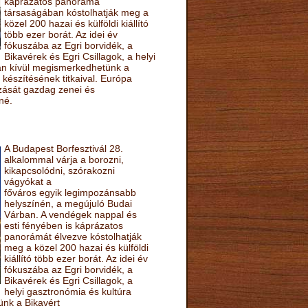
káprázatos panoráma
társaságában kóstolhatják meg a
közel 200 hazai és külföldi kiállító
több ezer borát. Az idei év
fókuszába az Egri borvidék, a
Bikavérek és Egri Csillagok, a helyi
sán kívül megismerkedhetünk a
készítésének titkaival. Európa
ozását gazdag zenei és
né.
A Budapest Borfesztivál 28.
alkalommal várja a borozni,
kikapcsolódni, szórakozni
vágyókat a
főváros egyik legimpozánsabb
helyszínén, a megújuló Budai
Várban. A vendégek nappal és
esti fényében is káprázatos
panorámát élvezve kóstolhatják
meg a közel 200 hazai és külföldi
kiállító több ezer borát. Az idei év
fókuszába az Egri borvidék, a
Bikavérek és Egri Csillagok, a
helyi gasztronómia és kultúra
ünk a Bikavért