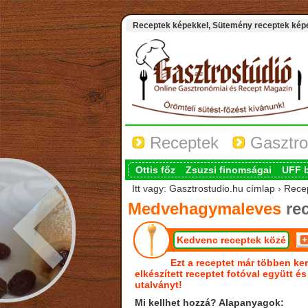
Receptek képekkel, Sütemény receptek képek
Receptek
Gasztro
Ottis főz
Zsuzsi finomságai
UFF 
Itt vagy: Gasztrostudio.hu címlap › Re
Medvehagymaleves
rec
Kedvenc receptek közé
Ezt a receptet már többen ker
elkészített receptet fotóval együtt é
utalványt!
Mi kellhet hozzá? Alapanyagok: