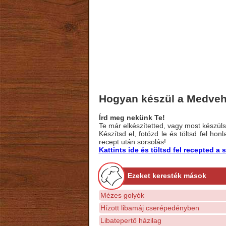
Hogyan készül a Medve
Írd meg nekünk Te!
Te már elkészítetted, vagy most készülsz
Készítsd el, fotózd le és töltsd fel ho
recept után sorsolás!
Kattints ide és töltsd fel recepted 
Ezeket keresték mások
Mézes golyók
Hízott libamáj cserépedényben
Libatepertő házilag