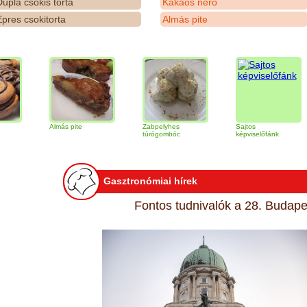
upla csokis torta
Kakaós néró
pres csokitorta
Almás pite
Almás pite
Zabpelyhes
Sajtos
Tir
túrógombóc
képviselőfánk
Gasztronómiai hírek
Fontos tudnivalók a 28. Budapes