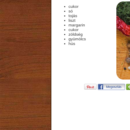
cukor
só
tojás
liszt
margarin
cukor
zöldség
gyümölcs
hús