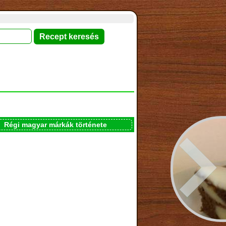
Régi magyar márkák története