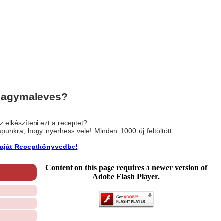
hagymaleves?
 elkészíteni ezt a receptet?
nlapunkra, hogy nyerhess vele! Minden 1000 új feltöltött
a saját Receptkönyvedbe!
Content on this page requires a newer version of
Adobe Flash Player.