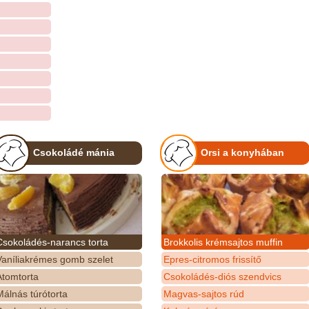
Csokoládé mánia
Orsi a konyhában
Csokoládés-narancs torta
Brokkolis krémsajtos muffin
Vaníliakrémes gomb szelet
Epres-citromos frissítő
Atomtorta
Csokoládés-diós szendvics
álnás túrótorta
Magvas-sajtos rúd