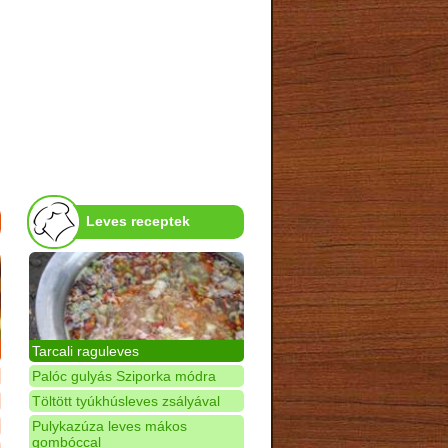
Leves receptek
Tarcali raguleves
Palóc gulyás Sziporka módra
Töltött tyúkhúsleves zsályával
Pulykazúza leves mákos
gombóccal