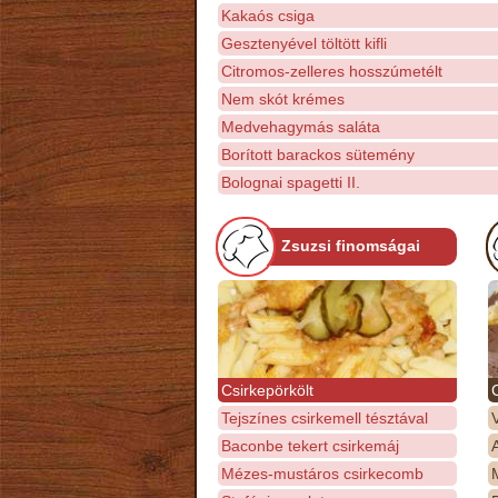
Kakaós csiga
Gesztenyével töltött kifli
Citromos-zelleres hosszúmetélt
Nem skót krémes
Medvehagymás saláta
Borított barackos sütemény
Bolognai spagetti II.
Zsuzsi finomságai
Csirkepörkölt
Tejszínes csirkemell tésztával
Baconbe tekert csirkemáj
Mézes-mustáros csirkecomb
M