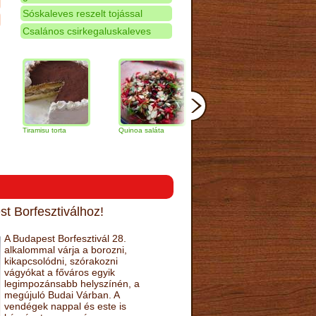
Sóskaleves reszelt tojással
Csalános csirkegaluskaleves
amisu torta
Quinoa saláta
Mandulás kifli
Csokoládés
narancs tort
t Borfesztiválhoz!
A Budapest Borfesztivál 28.
alkalommal várja a borozni,
kikapcsolódni, szórakozni
vágyókat a főváros egyik
legimpozánsabb helyszínén, a
megújuló Budai Várban. A
vendégek nappal és este is