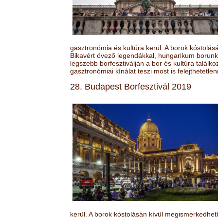
gasztronómia és kultúra kerül. A borok kóstolá
Bikavért övező legendákkal, hungarikum borunk 
legszebb borfesztiválján a bor és kultúra találk
gasztronómiai kínálat teszi most is felejthetetlen
28. Budapest Borfesztivál 2019
kerül. A borok kóstolásán kívül megismerkedhet