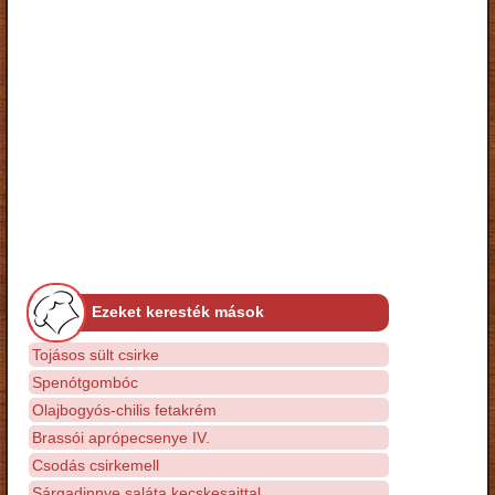
Ezeket keresték mások
Tojásos sült csirke
Spenótgombóc
Olajbogyós-chilis fetakrém
Brassói aprópecsenye IV.
Csodás csirkemell
Sárgadinnye saláta kecskesajttal