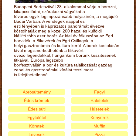
Budapest Borfesztivál 28. alkalommal várja a borozni,
kikapcsolódni, szórakozni vágyókat a
főváros egyik legimpozánsabb helyszínén, a megújuló
Budai Várban. A vendégek nappal és
esti fényében is káprázatos panorámát élvezve
kóstolhatják meg a közel 200 hazai és külföldi
kiállító több ezer borát. Az idei év fókuszába az Egri
borvidék, a Bikavérek és Egri Csillagok, a
helyi gasztronómia és kultúra kerül. A borok kóstolásán
kívül megismerkedhetünk a Bikavért
övező legendákkal, hungarikum borunk készítésének
titkaival. Európa legszebb
borfesztiválján a bor és kultúra találkozását gazdag
zenei és gasztronómiai kínálat teszi most
is felejthetetlenné.
Aprósütemény
Fagyi
Édes krémek
Halételek
Édes süti
Húsételek
Egytálétel
Kenyerek
Köretek
Muffin
Levesek
Pizza