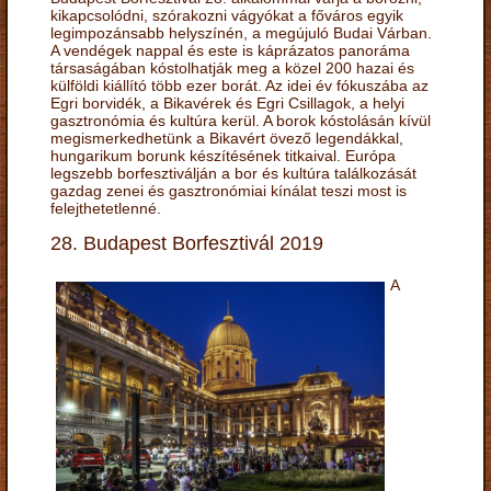
kikapcsolódni, szórakozni vágyókat a főváros egyik
legimpozánsabb helyszínén, a megújuló Budai Várban.
A vendégek nappal és este is káprázatos panoráma
társaságában kóstolhatják meg a közel 200 hazai és
külföldi kiállító több ezer borát. Az idei év fókuszába az
Egri borvidék, a Bikavérek és Egri Csillagok, a helyi
gasztronómia és kultúra kerül. A borok kóstolásán kívül
megismerkedhetünk a Bikavért övező legendákkal,
hungarikum borunk készítésének titkaival. Európa
legszebb borfesztiválján a bor és kultúra találkozását
gazdag zenei és gasztronómiai kínálat teszi most is
felejthetetlenné.
28. Budapest Borfesztivál 2019
A