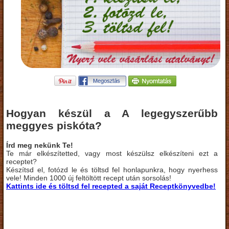
Hogyan készül a A legegyszerűbb
meggyes piskóta?
Írd meg nekünk Te!
Te már elkészítetted, vagy most készülsz elkészíteni ezt a
receptet?
Készítsd el, fotózd le és töltsd fel honlapunkra, hogy nyerhess
vele! Minden 1000 új feltöltött recept után sorsolás!
Kattints ide és töltsd fel recepted a saját Receptkönyvedbe!