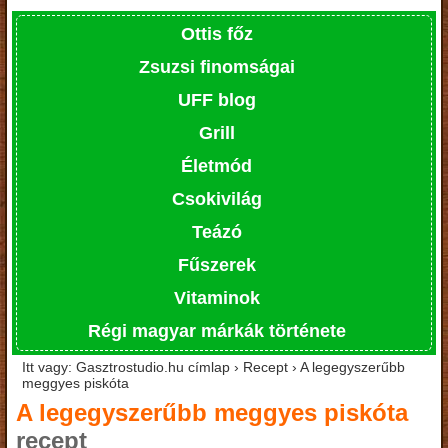
Ottis főz
Zsuzsi finomságai
UFF blog
Grill
Életmód
Csokivilág
Teázó
Fűszerek
Vitaminok
Régi magyar márkák története
Itt vagy: Gasztrostudio.hu címlap › Recept › A legegyszerűbb
meggyes piskóta
A legegyszerűbb meggyes piskóta
recept