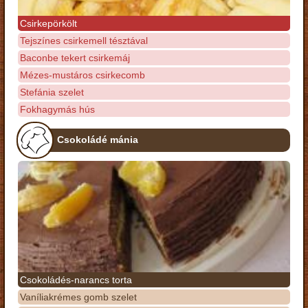
Csirkepörkölt
Tejszínes csirkemell tésztával
Baconbe tekert csirkemáj
Mézes-mustáros csirkecomb
Stefánia szelet
Fokhagymás hús
Csokoládé mánia
Csokoládés-narancs torta
Vaníliakrémes gomb szelet