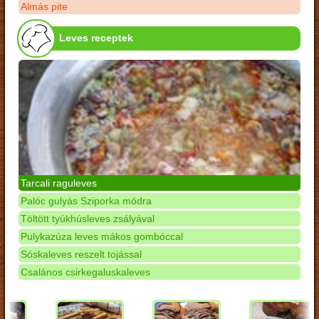
Almás pite
Leves receptek
Tarcali raguleves
Palóc gulyás Sziporka módra
Töltött tyúkhúsleves zsályával
Pulykazúza leves mákos gombóccal
Sóskaleves reszelt tojással
Csalános csirkegaluskaleves