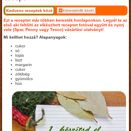
Kedvenc receptek közé
Ezt a receptet már többen keresték honlaponkon. Legyél te az
első aki feltölti az elkészített receptet fotóval együtt és nyerj
vele (Spar, Penny vagy Tesco) vásárlási utalványt!
Mi kellhet hozzá? Alapanyagok:
cukor
só
tojás
liszt
margarin
cukor
zöldség
gyümölcs
hús