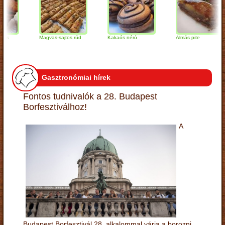
Magvas-sajtos rúd
Kakaós néró
Almás pite
Gasztronómiai hírek
Fontos tudnivalók a 28. Budapest
Borfesztiválhoz!
A
Budapest Borfesztivál 28. alkalommal várja a borozni,