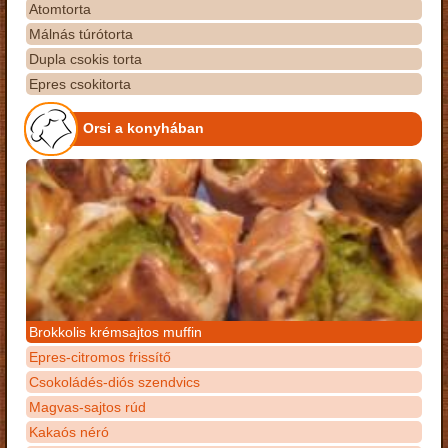
Atomtorta
Málnás túrótorta
Dupla csokis torta
Epres csokitorta
Orsi a konyhában
Brokkolis krémsajtos muffin
Epres-citromos frissítő
Csokoládés-diós szendvics
Magvas-sajtos rúd
Kakaós néró