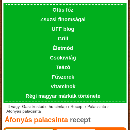
Ottis főz
Zsuzsi finomságai
UFF blog
Grill
Életmód
Csokivilág
Teázó
Fűszerek
Vitaminok
Régi magyar márkák története
Itt vagy: Gasztrostudio.hu címlap › Recept › Palacsinta ›
Áfonyás palacsinta
Áfonyás palacsinta
recept