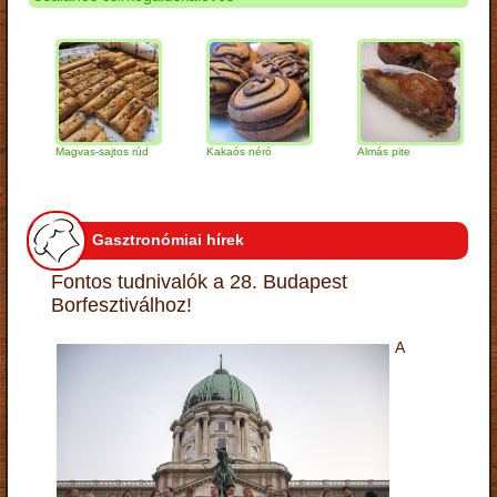
Magvas-sajtos rúd
Kakaós néró
Almás pite
Zabp
túró
Gasztronómiai hírek
Fontos tudnivalók a 28. Budapest
Borfesztiválhoz!
A