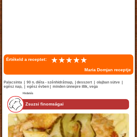
Értékeld a receptet:
Maria Domjan receptje
Palacsinta | 90 n. diéta - szénhidrátnap, | desszert | olajban sütve |
egész nap, | egész évben | minden ünnepre illik, vega
Hirdetés
Zsuzsi finomságai