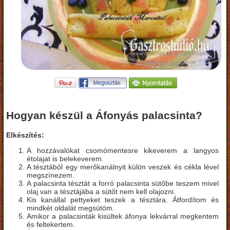
Hogyan készül a Áfonyás palacsinta?
Elkészítés:
A hozzávalókat csomómentesre kikeverem a langyos
étolajat is belekeverem.
A tésztából egy merőkanálnyit külön veszek és cékla lével
megszínezem.
A palacsinta tésztát a forró palacsinta sütőbe teszem mivel
olaj van a tésztájába a sütőt nem kell olajozni.
Kis kanállal pettyeket teszek a tésztára. Átfordítom és
mindkét oldalát megsütöm.
Amikor a palacsinták kisültek áfonya lekvárral megkentem
és feltekertem.