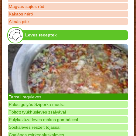
Magvas-sajtos rúd
Kakaós néró
Almás pite
Leves receptek
Tarcali raguleves
Palóc gulyás Sziporka módra
Töltött tyúkhúsleves zsályával
Pulykazúza leves mákos gombóccal
Sóskaleves reszelt tojással
Csalános csirkegaluskaleves