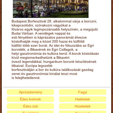
Budapest Borfesztivál 28. alkalommal várja a borozni,
kikapcsolódni, szórakozni vágyókat a
főváros egyik legimpozánsabb helyszínén, a megújuló
Budai Várban. A vendégek nappal és
esti fényében is káprázatos panorámát élvezve
kóstolhatják meg a közel 200 hazai és külföldi
kiállító több ezer borát. Az idei év fókuszába az Egri
borvidék, a Bikavérek és Egri Csillagok, a
helyi gasztronómia és kultúra kerül. A borok kóstolásán
kívül megismerkedhetünk a Bikavért
övező legendákkal, hungarikum borunk készítésének
titkaival. Európa legszebb
borfesztiválján a bor és kultúra találkozását gazdag
zenei és gasztronómiai kínálat teszi most
is felejthetetlenné.
Aprósütemény
Fagyi
Édes krémek
Halételek
Édes süti
Húsételek