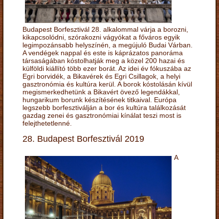
Budapest Borfesztivál 28. alkalommal várja a borozni,
kikapcsolódni, szórakozni vágyókat a főváros egyik
legimpozánsabb helyszínén, a megújuló Budai Várban.
A vendégek nappal és este is káprázatos panoráma
társaságában kóstolhatják meg a közel 200 hazai és
külföldi kiállító több ezer borát. Az idei év fókuszába az
Egri borvidék, a Bikavérek és Egri Csillagok, a helyi
gasztronómia és kultúra kerül. A borok kóstolásán kívül
megismerkedhetünk a Bikavért övező legendákkal,
hungarikum borunk készítésének titkaival. Európa
legszebb borfesztiválján a bor és kultúra találkozását
gazdag zenei és gasztronómiai kínálat teszi most is
felejthetetlenné.
28. Budapest Borfesztivál 2019
A