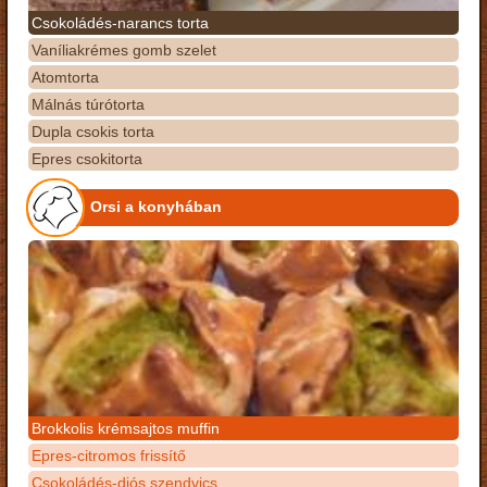
Csokoládés-narancs torta
Vaníliakrémes gomb szelet
Atomtorta
Málnás túrótorta
Dupla csokis torta
Epres csokitorta
Orsi a konyhában
Brokkolis krémsajtos muffin
Epres-citromos frissítő
Csokoládés-diós szendvics