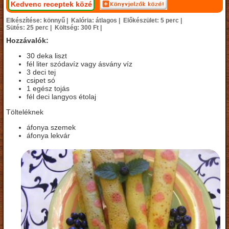
Kedvenc receptek közé
Elkészítése: könnyű |
Kalória: átlagos |
Előkészület: 5 perc |
Sütés: 25 perc |
Költség: 300 Ft |
Hozzávalók:
30 deka liszt
fél liter szódavíz vagy ásvány víz
3 deci tej
csipet só
1 egész tojás
fél deci langyos étolaj
Tölteléknek
áfonya szemek
áfonya lekvár