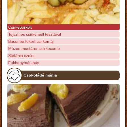
Csirkepörkölt
Tejszínes csirkemell tésztával
Baconbe tekert csirkemáj
Mézes-mustáros csirkecomb
Stefánia szelet
Fokhagymás hús
Csokoládé mánia