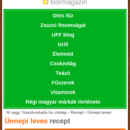
Bormagazin
Ottis főz
Zsuzsi finomságai
UFF blog
Grill
Életmód
Csokivilág
Teázó
Fűszerek
Vitaminok
Régi magyar márkák története
Itt vagy: Gasztrostudio.hu címlap › Recept › Ünnepi leves
Ünnepi leves
recept