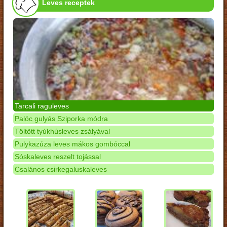
Leves receptek
Tarcali raguleves
Palóc gulyás Sziporka módra
Töltött tyúkhúsleves zsályával
Pulykazúza leves mákos gombóccal
Sóskaleves reszelt tojással
Csalános csirkegaluskaleves