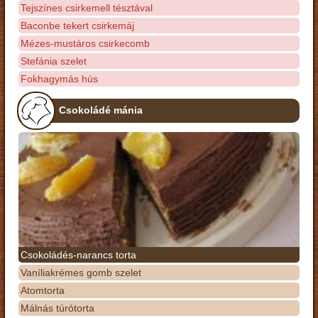
Tejszínes csirkemell tésztával
Baconbe tekert csirkemáj
Mézes-mustáros csirkecomb
Stefánia szelet
Fokhagymás hús
Csokoládé mánia
Csokoládés-narancs torta
Vaníliakrémes gomb szelet
Atomtorta
Málnás túrótorta