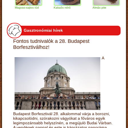
Magvas-sajtos rúd
Kakaós néró
Almás pite
Zab
túr
Gasztronómiai hírek
Fontos tudnivalók a 28. Budapest
Borfesztiválhoz!
A
Budapest Borfesztivál 28. alkalommal várja a borozni,
kikapcsolódni, szórakozni vágyókat a főváros egyik
legimpozánsabb helyszínén, a megújuló Budai Várban.
A vendégek nappal és este is káprázatos panoráma