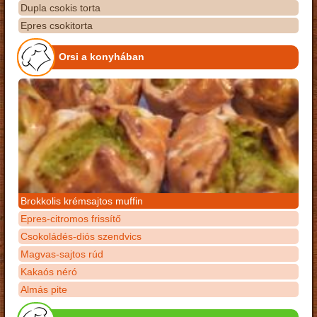
Dupla csokis torta
Epres csokitorta
Orsi a konyhában
Brokkolis krémsajtos muffin
Epres-citromos frissítő
Csokoládés-diós szendvics
Magvas-sajtos rúd
Kakaós néró
Almás pite