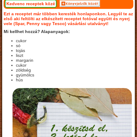
Kedvenc receptek közé
Ezt a receptet már többen keresték honlaponkon. Legyél te az
első aki feltölti az elkészített receptet fotóval együtt és nyerj
vele (Spar, Penny vagy Tesco) vásárlási utalványt!
Mi kellhet hozzá? Alapanyagok:
cukor
só
tojás
liszt
margarin
cukor
zöldség
gyümölcs
hús