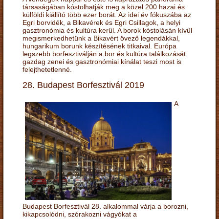
társaságában kóstolhatják meg a közel 200 hazai és
külföldi kiállító több ezer borát. Az idei év fókuszába az
Egri borvidék, a Bikavérek és Egri Csillagok, a helyi
gasztronómia és kultúra kerül. A borok kóstolásán kívül
megismerkedhetünk a Bikavért övező legendákkal,
hungarikum borunk készítésének titkaival. Európa
legszebb borfesztiválján a bor és kultúra találkozását
gazdag zenei és gasztronómiai kínálat teszi most is
felejthetetlenné.
28. Budapest Borfesztivál 2019
A
Budapest Borfesztivál 28. alkalommal várja a borozni,
kikapcsolódni, szórakozni vágyókat a