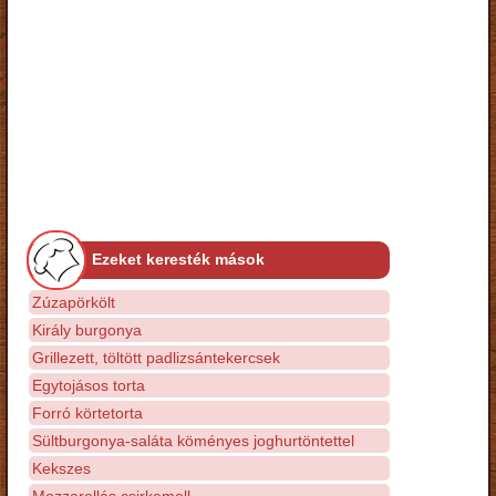
Ezeket keresték mások
Zúzapörkölt
Király burgonya
Grillezett, töltött padlizsántekercsek
Egytojásos torta
Forró körtetorta
Sültburgonya-saláta köményes joghurtöntettel
Kekszes
Mozzarellás csirkemell