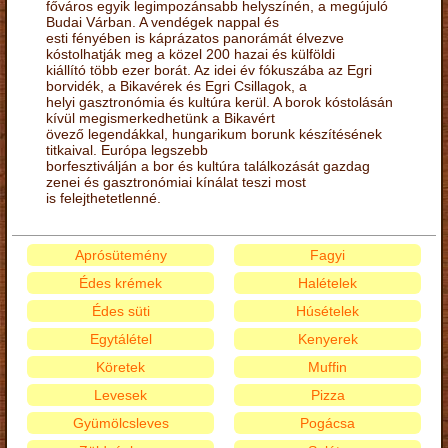
főváros egyik legimpozánsabb helyszínén, a megújuló
Budai Várban. A vendégek nappal és
esti fényében is káprázatos panorámát élvezve
kóstolhatják meg a közel 200 hazai és külföldi
kiállító több ezer borát. Az idei év fókuszába az Egri
borvidék, a Bikavérek és Egri Csillagok, a
helyi gasztronómia és kultúra kerül. A borok kóstolásán
kívül megismerkedhetünk a Bikavért
övező legendákkal, hungarikum borunk készítésének
titkaival. Európa legszebb
borfesztiválján a bor és kultúra találkozását gazdag
zenei és gasztronómiai kínálat teszi most
is felejthetetlenné.
Aprósütemény
Fagyi
Édes krémek
Halételek
Édes süti
Húsételek
Egytálétel
Kenyerek
Köretek
Muffin
Levesek
Pizza
Gyümölcsleves
Pogácsa