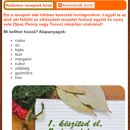
Kedvenc receptek közé
Ezt a receptet már többen keresték honlaponkon. Legyél te az
első aki feltölti az elkészített receptet fotóval együtt és nyerj
vele (Spar, Penny vagy Tesco) vásárlási utalványt!
Mi kellhet hozzá? Alapanyagok:
cukor
só
tojás
liszt
margarin
cukor
zöldség
gyümölcs
hús