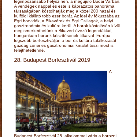
legimpozánsabb helyszínén, a megújuló Budai Várban.
A vendégek nappal és este is káprázatos panoráma
társaságában kóstolhatják meg a közel 200 hazai és
külföldi kiállító több ezer borát. Az idei év fókuszába az
Egri borvidék, a Bikavérek és Egri Csillagok, a helyi
gasztronómia és kultúra kerül. A borok kóstolásán kívül
megismerkedhetünk a Bikavért övező legendákkal,
hungarikum borunk készítésének titkaival. Európa
legszebb borfesztiválján a bor és kultúra találkozását
gazdag zenei és gasztronómiai kínálat teszi most is
felejthetetlenné.
28. Budapest Borfesztivál 2019
A
Budapest Borfesztivál 28. alkalommal várja a borozni,