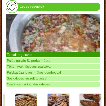
Leves receptek
Tarcali raguleves
Palóc gulyás Sziporka módra
Töltött tyúkhúsleves zsályával
Pulykazúza leves mákos gombóccal
Sóskaleves reszelt tojással
Csalános csirkegaluskaleves