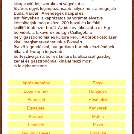
kikapcsolódni, szórakozni vágyókat a
főváros egyik legimpozánsabb helyszínén, a megújuló
Budai Várban. A vendégek nappal és
esti fényében is káprázatos panorámát élvezve
kóstolhatják meg a közel 200 hazai és külföldi
kiállító több ezer borát. Az idei év fókuszába az Egri
borvidék, a Bikavérek és Egri Csillagok, a
helyi gasztronómia és kultúra kerül. A borok kóstolásán
kívül megismerkedhetünk a Bikavért
övező legendákkal, hungarikum borunk készítésének
titkaival. Európa legszebb
borfesztiválján a bor és kultúra találkozását gazdag
zenei és gasztronómiai kínálat teszi most
is felejthetetlenné.
Aprósütemény
Fagyi
Édes krémek
Halételek
Édes süti
Húsételek
Egytálétel
Kenyerek
Köretek
Muffin
Levesek
Pizza
Gyümölcsleves
Pogácsa