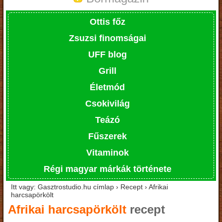
Ottis főz
Zsuzsi finomságai
UFF blog
Grill
Életmód
Csokivilág
Teázó
Fűszerek
Vitaminok
Régi magyar márkák története
Itt vagy: Gasztrostudio.hu címlap › Recept › Afrikai
harcsapörkölt
Afrikai harcsapörkölt
recept