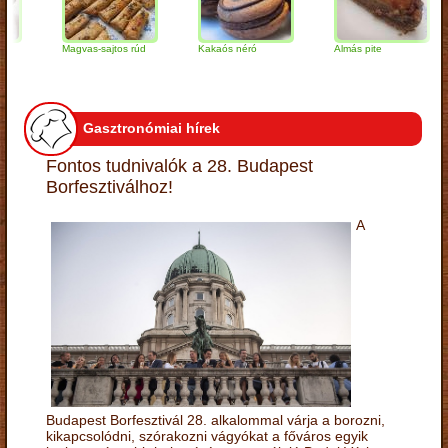
Magvas-sajtos rúd
Kakaós néró
Almás pite
Z
t
Gasztronómiai hírek
Fontos tudnivalók a 28. Budapest
Borfesztiválhoz!
A
Budapest Borfesztivál 28. alkalommal várja a borozni,
kikapcsolódni, szórakozni vágyókat a főváros egyik