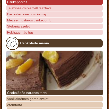
Csirkepörkölt
Tejszínes csirkemell tésztával
Baconbe tekert csirkemáj
Mézes-mustáros csirkecomb
Stefánia szelet
Fokhagymás hús
Csokoládé mánia
Csokoládés-narancs torta
Vaníliakrémes gomb szelet
Atomtorta