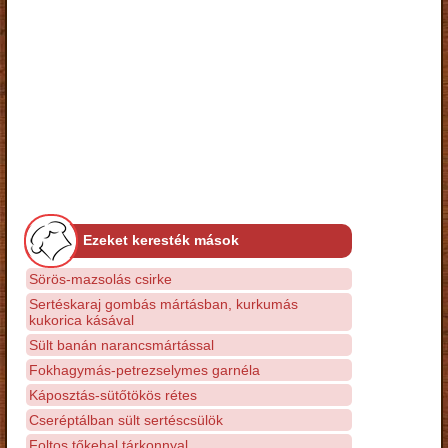
Ezeket keresték mások
Sörös-mazsolás csirke
Sertéskaraj gombás mártásban, kurkumás
kukorica kásával
Sült banán narancsmártással
Fokhagymás-petrezselymes garnéla
Káposztás-sütőtökös rétes
Cseréptálban sült sertéscsülök
Foltos tőkehal tárkonnyal