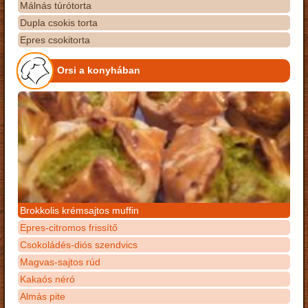
Málnás túrótorta
Dupla csokis torta
Epres csokitorta
Orsi a konyhában
Brokkolis krémsajtos muffin
Epres-citromos frissítő
Csokoládés-diós szendvics
Magvas-sajtos rúd
Kakaós néró
Almás pite