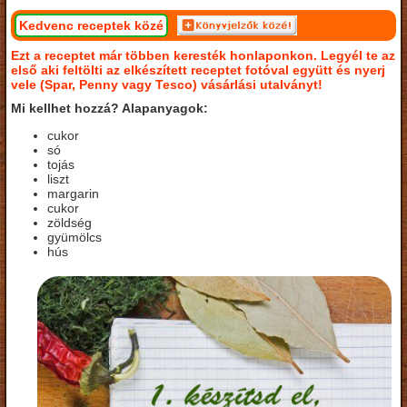
Kedvenc receptek közé
Ezt a receptet már többen keresték honlaponkon. Legyél te az
első aki feltölti az elkészített receptet fotóval együtt és nyerj
vele (Spar, Penny vagy Tesco) vásárlási utalványt!
Mi kellhet hozzá? Alapanyagok:
cukor
só
tojás
liszt
margarin
cukor
zöldség
gyümölcs
hús