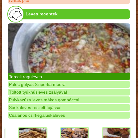
Almás pite
Leves receptek
Tarcali raguleves
Palóc gulyás Sziporka módra
Töltött tyúkhúsleves zsályával
Pulykazúza leves mákos gombóccal
Sóskaleves reszelt tojással
Csalános csirkegaluskaleves