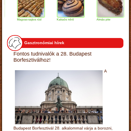
Magvas-sajtos rúd
Kakaós néró
Almás pite
Za
tú
Gasztronómiai hírek
Fontos tudnivalók a 28. Budapest
Borfesztiválhoz!
A
Budapest Borfesztivál 28. alkalommal várja a borozni,