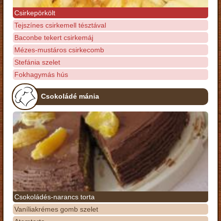
Csirkepörkölt
Tejszínes csirkemell tésztával
Baconbe tekert csirkemáj
Mézes-mustáros csirkecomb
Stefánia szelet
Fokhagymás hús
Csokoládé mánia
Csokoládés-narancs torta
Vaníliakrémes gomb szelet