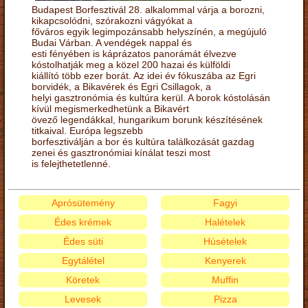
Budapest Borfesztivál 28. alkalommal várja a borozni,
kikapcsolódni, szórakozni vágyókat a
főváros egyik legimpozánsabb helyszínén, a megújuló
Budai Várban. A vendégek nappal és
esti fényében is káprázatos panorámát élvezve
kóstolhatják meg a közel 200 hazai és külföldi
kiállító több ezer borát. Az idei év fókuszába az Egri
borvidék, a Bikavérek és Egri Csillagok, a
helyi gasztronómia és kultúra kerül. A borok kóstolásán
kívül megismerkedhetünk a Bikavért
övező legendákkal, hungarikum borunk készítésének
titkaival. Európa legszebb
borfesztiválján a bor és kultúra találkozását gazdag
zenei és gasztronómiai kínálat teszi most
is felejthetetlenné.
Aprósütemény
Fagyi
Édes krémek
Halételek
Édes süti
Húsételek
Egytálétel
Kenyerek
Köretek
Muffin
Levesek
Pizza