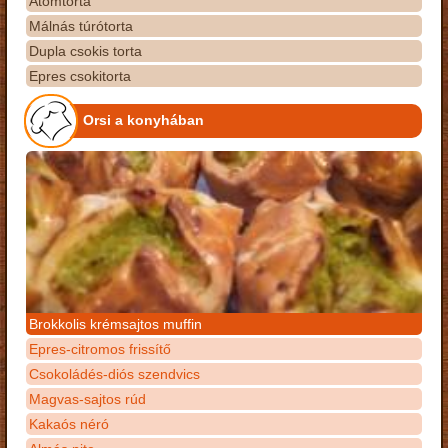
Atomtorta
Málnás túrótorta
Dupla csokis torta
Epres csokitorta
Orsi a konyhában
Brokkolis krémsajtos muffin
Epres-citromos frissítő
Csokoládés-diós szendvics
Magvas-sajtos rúd
Kakaós néró