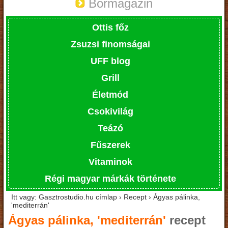
Bormagazin
Ottis főz
Zsuzsi finomságai
UFF blog
Grill
Életmód
Csokivilág
Teázó
Fűszerek
Vitaminok
Régi magyar márkák története
Itt vagy: Gasztrostudio.hu címlap › Recept › Ágyas pálinka,
'mediterrán'
Ágyas pálinka, 'mediterrán'
recept