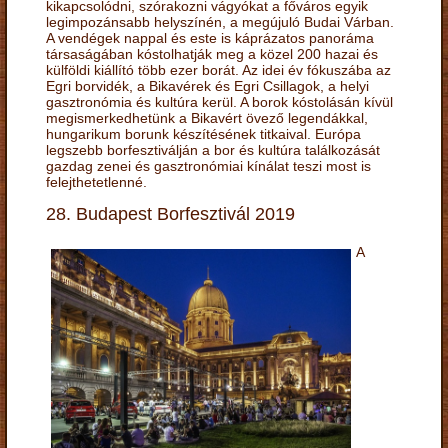
kikapcsolódni, szórakozni vágyókat a főváros egyik
legimpozánsabb helyszínén, a megújuló Budai Várban.
A vendégek nappal és este is káprázatos panoráma
társaságában kóstolhatják meg a közel 200 hazai és
külföldi kiállító több ezer borát. Az idei év fókuszába az
Egri borvidék, a Bikavérek és Egri Csillagok, a helyi
gasztronómia és kultúra kerül. A borok kóstolásán kívül
megismerkedhetünk a Bikavért övező legendákkal,
hungarikum borunk készítésének titkaival. Európa
legszebb borfesztiválján a bor és kultúra találkozását
gazdag zenei és gasztronómiai kínálat teszi most is
felejthetetlenné.
28. Budapest Borfesztivál 2019
A