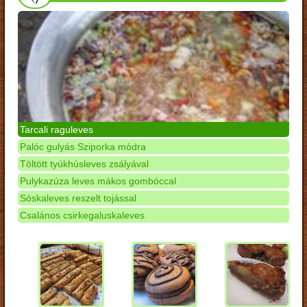
Tarcali raguleves
Palóc gulyás Sziporka módra
Töltött tyúkhúsleves zsályával
Pulykazúza leves mákos gombóccal
Sóskaleves reszelt tojással
Csalános csirkegaluskaleves