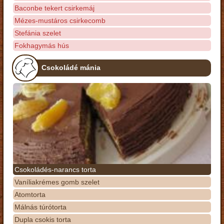
Baconbe tekert csirkemáj
Mézes-mustáros csirkecomb
Stefánia szelet
Fokhagymás hús
Csokoládé mánia
Csokoládés-narancs torta
Vaníliakrémes gomb szelet
Atomtorta
Málnás túrótorta
Dupla csokis torta