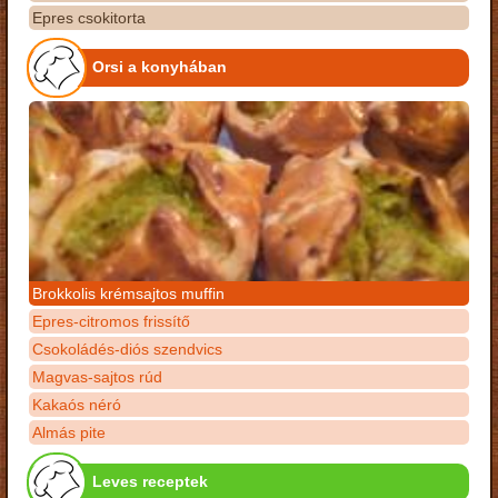
Epres csokitorta
Orsi a konyhában
Brokkolis krémsajtos muffin
Epres-citromos frissítő
Csokoládés-diós szendvics
Magvas-sajtos rúd
Kakaós néró
Almás pite
Leves receptek