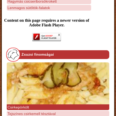
Hagymás csicseriborsókrokett
Lenmagos sütőtök-falatok
Content on this page requires a newer version of
Adobe Flash Player.
Zsuzsi finomságai
Csirkepörkölt
Tejszínes csirkemell tésztával