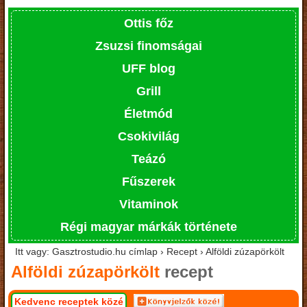
Ottis főz
Zsuzsi finomságai
UFF blog
Grill
Életmód
Csokivilág
Teázó
Fűszerek
Vitaminok
Régi magyar márkák története
Itt vagy: Gasztrostudio.hu címlap › Recept › Alföldi zúzapörkölt
Alföldi zúzapörkölt
recept
Kedvenc receptek közé