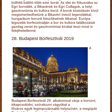
külföldi kiállító több ezer borát. Az idei év fókuszába az
Egri borvidék, a Bikavérek és Egri Csillagok, a helyi
gasztronómia és kultúra kerül. A borok kóstolásán kívül
megismerkedhetünk a Bikavért övező legendákkal,
hungarikum borunk készítésének titkaival. Európa
legszebb borfesztiválján a bor és kultúra találkozását
gazdag zenei és gasztronómiai kínálat teszi most is
felejthetetlenné.
28. Budapest Borfesztivál 2019
A
Budapest Borfesztivál 28. alkalommal várja a borozni,
kikapcsolódni, szórakozni vágyókat a
főváros egyik legimpozánsabb helyszínén, a megújuló