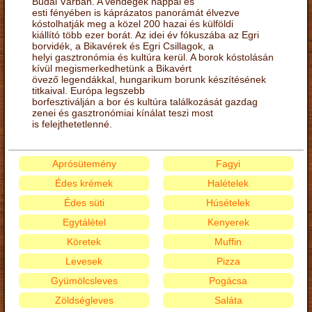
Budai Várban. A vendégek nappal és
esti fényében is káprázatos panorámát élvezve
kóstolhatják meg a közel 200 hazai és külföldi
kiállító több ezer borát. Az idei év fókuszába az Egri
borvidék, a Bikavérek és Egri Csillagok, a
helyi gasztronómia és kultúra kerül. A borok kóstolásán
kívül megismerkedhetünk a Bikavért
övező legendákkal, hungarikum borunk készítésének
titkaival. Európa legszebb
borfesztiválján a bor és kultúra találkozását gazdag
zenei és gasztronómiai kínálat teszi most
is felejthetetlenné.
Aprósütemény
Fagyi
Édes krémek
Halételek
Édes süti
Húsételek
Egytálétel
Kenyerek
Köretek
Muffin
Levesek
Pizza
Gyümölcsleves
Pogácsa
Zöldségleves
Saláta