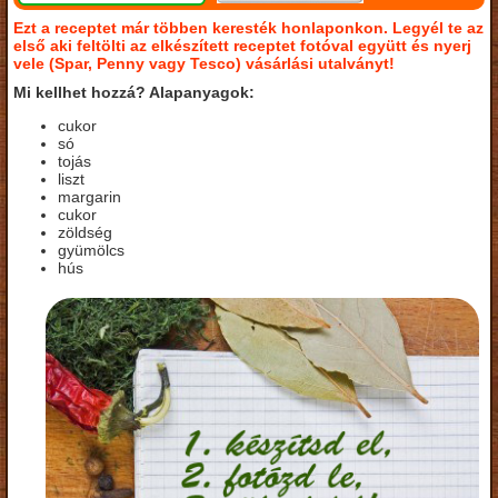
Ezt a receptet már többen keresték honlaponkon. Legyél te az
első aki feltölti az elkészített receptet fotóval együtt és nyerj
vele (Spar, Penny vagy Tesco) vásárlási utalványt!
Mi kellhet hozzá? Alapanyagok:
cukor
só
tojás
liszt
margarin
cukor
zöldség
gyümölcs
hús