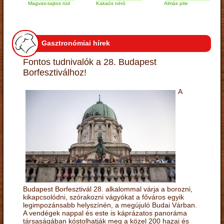
Magvas-sajtos rúd
Kakaós néró
Almás pite
Za
tú
Gasztronómiai hírek
Fontos tudnivalók a 28. Budapest
Borfesztiválhoz!
A
Budapest Borfesztivál 28. alkalommal várja a borozni,
kikapcsolódni, szórakozni vágyókat a főváros egyik
legimpozánsabb helyszínén, a megújuló Budai Várban.
A vendégek nappal és este is káprázatos panoráma
társaságában kóstolhatják meg a közel 200 hazai és