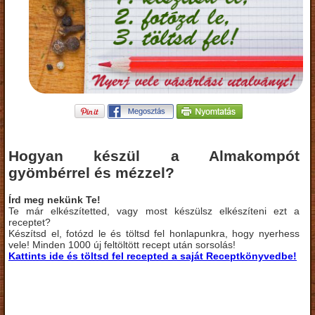
Hogyan készül a Almakompót
gyömbérrel és mézzel?
Írd meg nekünk Te!
Te már elkészítetted, vagy most készülsz elkészíteni ezt a
receptet?
Készítsd el, fotózd le és töltsd fel honlapunkra, hogy nyerhess
vele! Minden 1000 új feltöltött recept után sorsolás!
Kattints ide és töltsd fel recepted a saját Receptkönyvedbe!