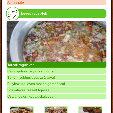
Almás pite
Leves receptek
Tarcali raguleves
Palóc gulyás Sziporka módra
Töltött tyúkhúsleves zsályával
Pulykazúza leves mákos gombóccal
Sóskaleves reszelt tojással
Csalános csirkegaluskaleves