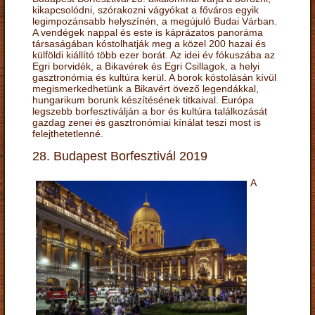
kikapcsolódni, szórakozni vágyókat a főváros egyik
legimpozánsabb helyszínén, a megújuló Budai Várban.
A vendégek nappal és este is káprázatos panoráma
társaságában kóstolhatják meg a közel 200 hazai és
külföldi kiállító több ezer borát. Az idei év fókuszába az
Egri borvidék, a Bikavérek és Egri Csillagok, a helyi
gasztronómia és kultúra kerül. A borok kóstolásán kívül
megismerkedhetünk a Bikavért övező legendákkal,
hungarikum borunk készítésének titkaival. Európa
legszebb borfesztiválján a bor és kultúra találkozását
gazdag zenei és gasztronómiai kínálat teszi most is
felejthetetlenné.
28. Budapest Borfesztivál 2019
A