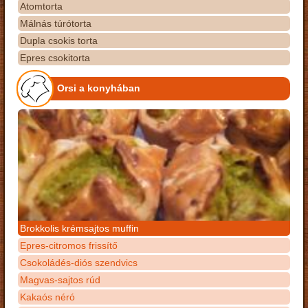
Atomtorta
Málnás túrótorta
Dupla csokis torta
Epres csokitorta
Orsi a konyhában
Brokkolis krémsajtos muffin
Epres-citromos frissítő
Csokoládés-diós szendvics
Magvas-sajtos rúd
Kakaós néró