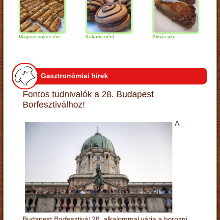
Magvas-sajtos rúd
Kakaós néró
Almás pite
Zabpe
túróg
Gasztronómiai hírek
Fontos tudnivalók a 28. Budapest
Borfesztiválhoz!
A
Budapest Borfesztivál 28. alkalommal várja a borozni,