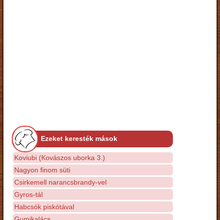
Ezeket keresték mások
Koviubi (Kovászos uborka 3.)
Nagyon finom süti
Csirkemell narancsbrandy-vel
Gyros-tál
Habcsók piskótával
Gumikalács