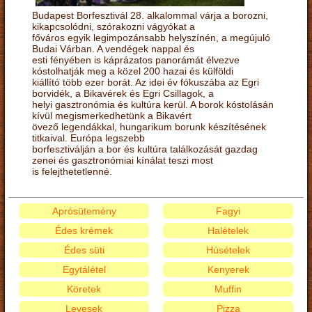
Budapest Borfesztivál 28. alkalommal várja a borozni,
kikapcsolódni, szórakozni vágyókat a
főváros egyik legimpozánsabb helyszínén, a megújuló
Budai Várban. A vendégek nappal és
esti fényében is káprázatos panorámát élvezve
kóstolhatják meg a közel 200 hazai és külföldi
kiállító több ezer borát. Az idei év fókuszába az Egri
borvidék, a Bikavérek és Egri Csillagok, a
helyi gasztronómia és kultúra kerül. A borok kóstolásán
kívül megismerkedhetünk a Bikavért
övező legendákkal, hungarikum borunk készítésének
titkaival. Európa legszebb
borfesztiválján a bor és kultúra találkozását gazdag
zenei és gasztronómiai kínálat teszi most
is felejthetetlenné.
Aprósütemény
Fagyi
Édes krémek
Halételek
Édes süti
Húsételek
Egytálétel
Kenyerek
Köretek
Muffin
Levesek
Pizza