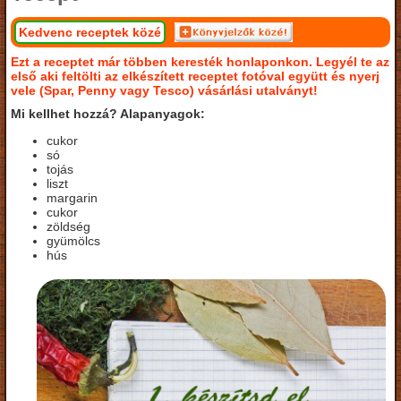
Kedvenc receptek közé
Ezt a receptet már többen keresték honlaponkon. Legyél te az
első aki feltölti az elkészített receptet fotóval együtt és nyerj
vele (Spar, Penny vagy Tesco) vásárlási utalványt!
Mi kellhet hozzá? Alapanyagok:
cukor
só
tojás
liszt
margarin
cukor
zöldség
gyümölcs
hús