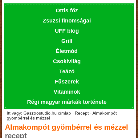
Ottis főz
Zsuzsi finomságai
UFF blog
Grill
Életmód
Csokivilág
Teázó
Fűszerek
Vitaminok
Régi magyar márkák története
Itt vagy: Gasztrostudio.hu címlap › Recept › Almakompót
gyömbérrel és mézzel
Almakompót gyömbérrel és mézzel
recept