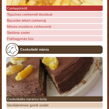
Csirkepörkölt
Tejszínes csirkemell tésztával
Baconbe tekert csirkemáj
Mézes-mustáros csirkecomb
Stefánia szelet
Fokhagymás hús
Csokoládé mánia
Csokoládés-narancs torta
Vaníliakrémes gomb szelet