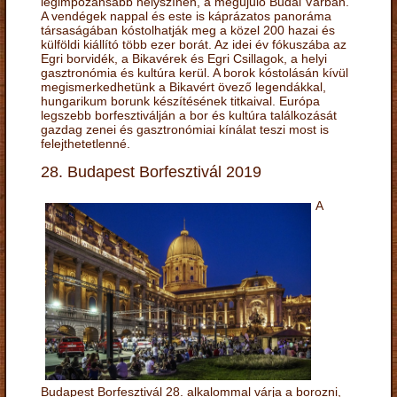
legimpozánsabb helyszínén, a megújuló Budai Várban.
A vendégek nappal és este is káprázatos panoráma
társaságában kóstolhatják meg a közel 200 hazai és
külföldi kiállító több ezer borát. Az idei év fókuszába az
Egri borvidék, a Bikavérek és Egri Csillagok, a helyi
gasztronómia és kultúra kerül. A borok kóstolásán kívül
megismerkedhetünk a Bikavért övező legendákkal,
hungarikum borunk készítésének titkaival. Európa
legszebb borfesztiválján a bor és kultúra találkozását
gazdag zenei és gasztronómiai kínálat teszi most is
felejthetetlenné.
28. Budapest Borfesztivál 2019
A
Budapest Borfesztivál 28. alkalommal várja a borozni,