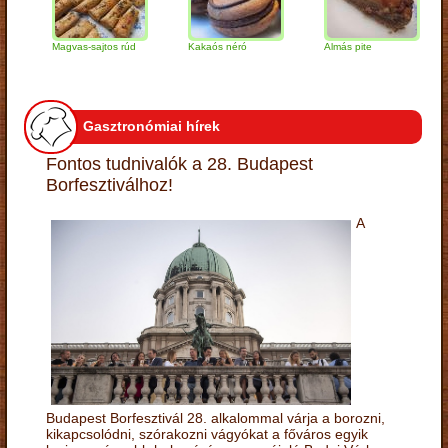
Magvas-sajtos rúd
Kakaós néró
Almás pite
Zab
túr
Gasztronómiai hírek
Fontos tudnivalók a 28. Budapest
Borfesztiválhoz!
A
Budapest Borfesztivál 28. alkalommal várja a borozni,
kikapcsolódni, szórakozni vágyókat a főváros egyik