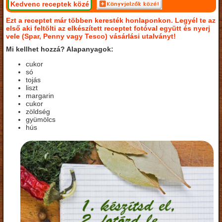
Kedvenc receptek közé
Ezt a receptet már többen keresték honlaponkon. Legyél te az
első aki feltölti az elkészített receptet fotóval együtt és nyerj
vele (Spar, Penny vagy Tesco) vásárlási utalványt!
Mi kellhet hozzá? Alapanyagok:
cukor
só
tojás
liszt
margarin
cukor
zöldség
gyümölcs
hús