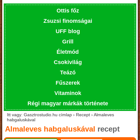
Ottis főz
Zsuzsi finomságai
UFF blog
Grill
Életmód
Csokivilág
Teázó
Fűszerek
Vitaminok
Régi magyar márkák története
Itt vagy: Gasztrostudio.hu címlap › Recept › Almaleves
habgaluskával
Almaleves habgaluskával
recept