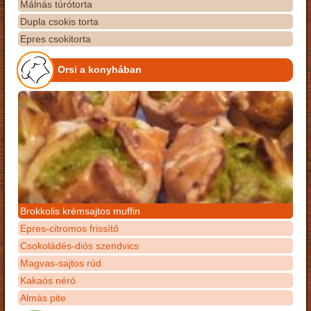
Málnás túrótorta
Dupla csokis torta
Epres csokitorta
Orsi a konyhában
Brokkolis krémsajtos muffin
Epres-citromos frissítő
Csokoládés-diós szendvics
Magvas-sajtos rúd
Kakaós néró
Almás pite