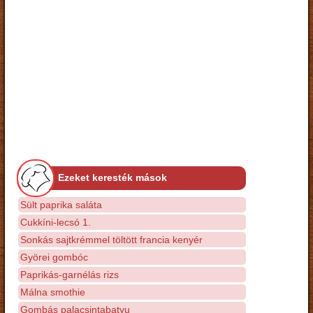
Ezeket keresték mások
Sült paprika saláta
Cukkíni-lecsó 1.
Sonkás sajtkrémmel töltött francia kenyér
Györei gombóc
Paprikás-garnélás rizs
Málna smothie
Gombás palacsintabatyu