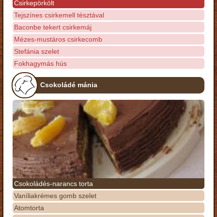
Csirkepörkölt
Tejszínes csirkemell tésztával
Baconbe tekert csirkemáj
Mézes-mustáros csirkecomb
Stefánia szelet
Fokhagymás hús
Csokoládé mánia
Csokoládés-narancs torta
Vaníliakrémes gomb szelet
Atomtorta