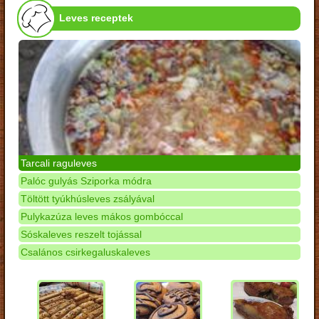
Leves receptek
Tarcali raguleves
Palóc gulyás Sziporka módra
Töltött tyúkhúsleves zsályával
Pulykazúza leves mákos gombóccal
Sóskaleves reszelt tojással
Csalános csirkegaluskaleves