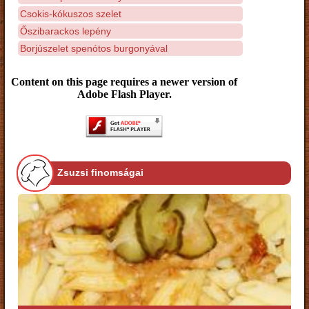
Csokis-kókuszos szelet
Őszibarackos lepény
Borjúszelet spenótos burgonyával
Content on this page requires a newer version of
Adobe Flash Player.
Zsuzsi finomságai