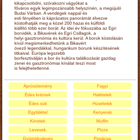
kikapcsolódni, szórakozni vágyókat a
főváros egyik legimpozánsabb helyszínén, a megújuló
Budai Várban. A vendégek nappal és
esti fényében is káprázatos panorámát élvezve
kóstolhatják meg a közel 200 hazai és külföldi
kiállító több ezer borát. Az idei év fókuszába az Egri
borvidék, a Bikavérek és Egri Csillagok, a
helyi gasztronómia és kultúra kerül. A borok kóstolásán
kívül megismerkedhetünk a Bikavért
övező legendákkal, hungarikum borunk készítésének
titkaival. Európa legszebb
borfesztiválján a bor és kultúra találkozását gazdag
zenei és gasztronómiai kínálat teszi most
is felejthetetlenné.
Aprósütemény
Fagyi
Édes krémek
Halételek
Édes süti
Húsételek
Egytálétel
Kenyerek
Köretek
Muffin
Levesek
Pizza
Gyümölcsleves
Pogácsa