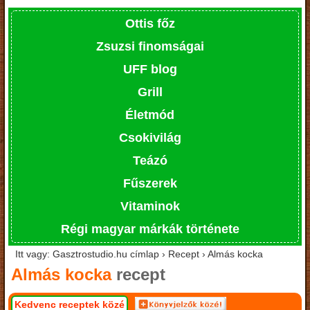
Ottis főz
Zsuzsi finomságai
UFF blog
Grill
Életmód
Csokivilág
Teázó
Fűszerek
Vitaminok
Régi magyar márkák története
Itt vagy: Gasztrostudio.hu címlap › Recept › Almás kocka
Almás kocka
recept
Kedvenc receptek közé