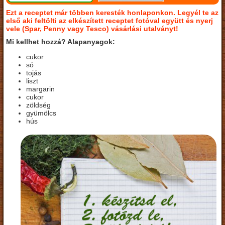
Ezt a receptet már többen keresték honlaponkon. Legyél te az
első aki feltölti az elkészített receptet fotóval együtt és nyerj
vele (Spar, Penny vagy Tesco) vásárlási utalványt!
Mi kellhet hozzá? Alapanyagok:
cukor
só
tojás
liszt
margarin
cukor
zöldség
gyümölcs
hús