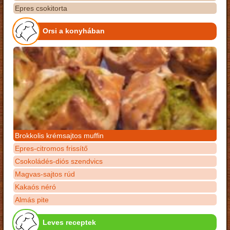
Epres csokitorta
Orsi a konyhában
Brokkolis krémsajtos muffin
Epres-citromos frissítő
Csokoládés-diós szendvics
Magvas-sajtos rúd
Kakaós néró
Almás pite
Leves receptek