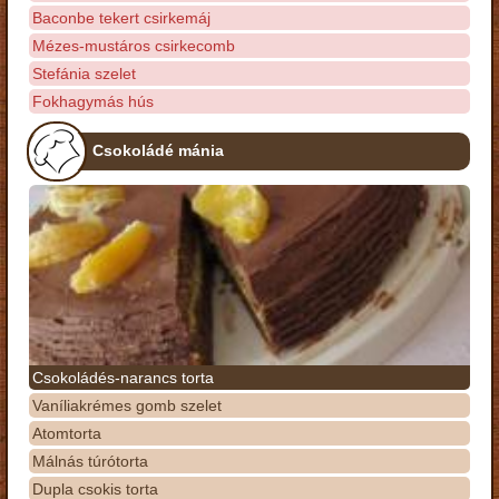
Baconbe tekert csirkemáj
Mézes-mustáros csirkecomb
Stefánia szelet
Fokhagymás hús
Csokoládé mánia
Csokoládés-narancs torta
Vaníliakrémes gomb szelet
Atomtorta
Málnás túrótorta
Dupla csokis torta