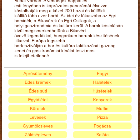
Budai Várban. A vendégek nappal és
esti fényében is káprázatos panorámát élvezve
kóstolhatják meg a közel 200 hazai és külföldi
kiállító több ezer borát. Az idei év fókuszába az Egri
borvidék, a Bikavérek és Egri Csillagok, a
helyi gasztronómia és kultúra kerül. A borok kóstolásán
kívül megismerkedhetünk a Bikavért
övező legendákkal, hungarikum borunk készítésének
titkaival. Európa legszebb
borfesztiválján a bor és kultúra találkozását gazdag
zenei és gasztronómiai kínálat teszi most
is felejthetetlenné.
Aprósütemény
Fagyi
Édes krémek
Halételek
Édes süti
Húsételek
Egytálétel
Kenyerek
Köretek
Muffin
Levesek
Pizza
Gyümölcsleves
Pogácsa
Zöldségleves
Saláta