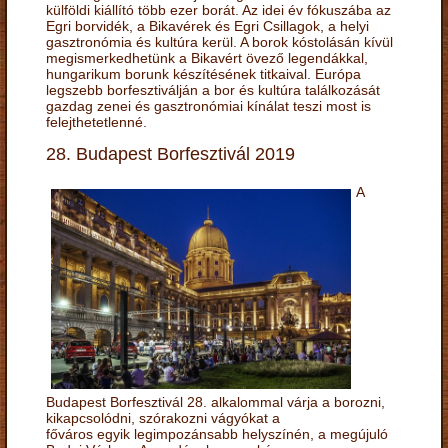
külföldi kiállító több ezer borát. Az idei év fókuszába az
Egri borvidék, a Bikavérek és Egri Csillagok, a helyi
gasztronómia és kultúra kerül. A borok kóstolásán kívül
megismerkedhetünk a Bikavért övező legendákkal,
hungarikum borunk készítésének titkaival. Európa
legszebb borfesztiválján a bor és kultúra találkozását
gazdag zenei és gasztronómiai kínálat teszi most is
felejthetetlenné.
28. Budapest Borfesztivál 2019
A
Budapest Borfesztivál 28. alkalommal várja a borozni,
kikapcsolódni, szórakozni vágyókat a
főváros egyik legimpozánsabb helyszínén, a megújuló