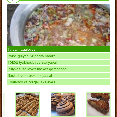
Tarcali raguleves
Palóc gulyás Sziporka módra
Töltött tyúkhúsleves zsályával
Pulykazúza leves mákos gombóccal
Sóskaleves reszelt tojással
Csalános csirkegaluskaleves