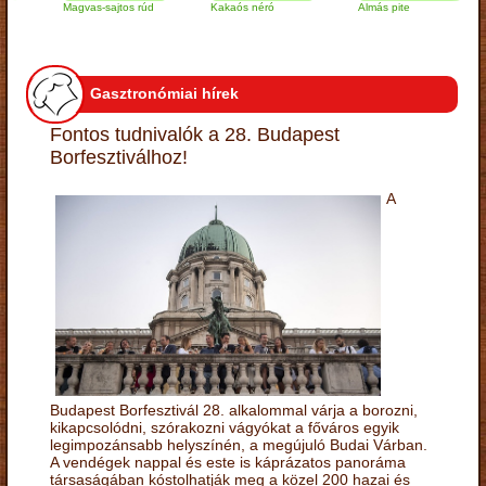
Magvas-sajtos rúd
Kakaós néró
Almás pite
Z
t
Gasztronómiai hírek
Fontos tudnivalók a 28. Budapest
Borfesztiválhoz!
A
Budapest Borfesztivál 28. alkalommal várja a borozni,
kikapcsolódni, szórakozni vágyókat a főváros egyik
legimpozánsabb helyszínén, a megújuló Budai Várban.
A vendégek nappal és este is káprázatos panoráma
társaságában kóstolhatják meg a közel 200 hazai és