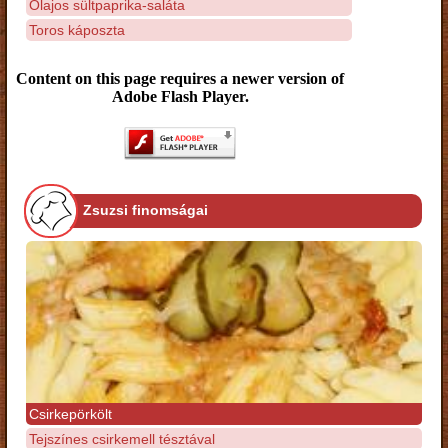
Olajos sültpaprika-saláta
Toros káposzta
Content on this page requires a newer version of
Adobe Flash Player.
Zsuzsi finomságai
Csirkepörkölt
Tejszínes csirkemell tésztával