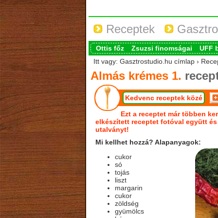
Receptek
Gasztro
Ottis főz
Zsuzsi finomságai
UFF 
Itt vagy: Gasztrostudio.hu címlap › Rece
Almás krémes 1.
recep
Kedvenc receptek közé
Ezt a receptet már többen ker
elkészített receptet fotóval együtt é
utalványt!
Mi kellhet hozzá? Alapanyagok:
cukor
só
tojás
liszt
margarin
cukor
zöldség
gyümölcs