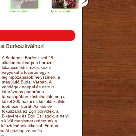
misu torta
Quinoa saláta
Mandulás kifli
Csokoládés-
narancs tort
t Borfesztiválhoz!
A Budapest Borfesztivál 28.
alkalommal várja a borozni,
kikapcsolódni, szórakozni
vágyókat a főváros egyik
legimpozánsabb helyszínén, a
megújuló Budai Várban. A
vendégek nappal és este is
káprázatos panoráma
társaságában kóstolhatják meg a
közel 200 hazai és külföldi kiállító
több ezer borát. Az idei év
fókuszába az Egri borvidék, a
Bikavérek és Egri Csillagok, a helyi
sán kívül megismerkedhetünk a
készítésének titkaival. Európa
ozását gazdag zenei és
né.