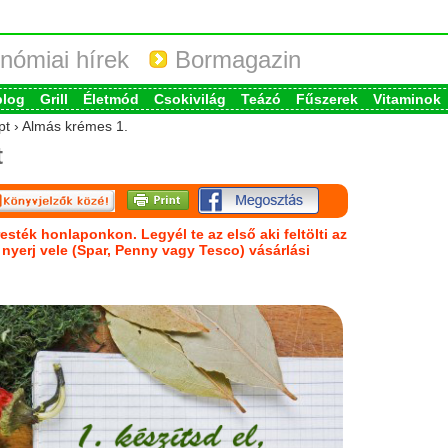
nómiai hírek
Bormagazin
blog
Grill
Életmód
Csokivilág
Teázó
Fűszerek
Vitaminok
pt › Almás krémes 1.
t
esték honlaponkon. Legyél te az első aki feltölti az
s nyerj vele (Spar, Penny vagy Tesco) vásárlási