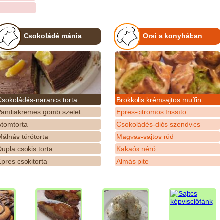
Csokoládé mánia
Orsi a konyhában
Csokoládés-narancs torta
Brokkolis krémsajtos muffin
Vaníliakrémes gomb szelet
Epres-citromos frissítő
Atomtorta
Csokoládés-diós szendvics
álnás túrótorta
Magvas-sajtos rúd
upla csokis torta
Kakaós néró
pres csokitorta
Almás pite