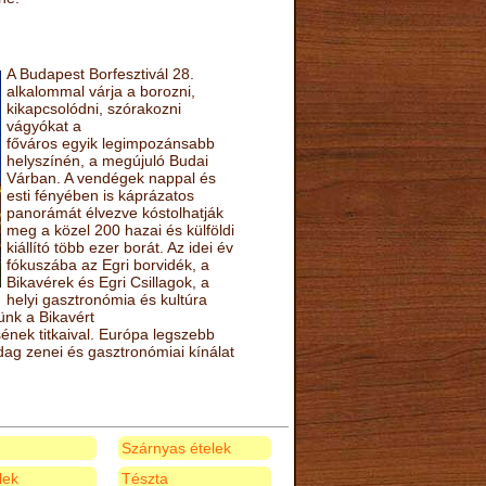
A Budapest Borfesztivál 28.
alkalommal várja a borozni,
kikapcsolódni, szórakozni
vágyókat a
főváros egyik legimpozánsabb
helyszínén, a megújuló Budai
Várban. A vendégek nappal és
esti fényében is káprázatos
panorámát élvezve kóstolhatják
meg a közel 200 hazai és külföldi
kiállító több ezer borát. Az idei év
fókuszába az Egri borvidék, a
Bikavérek és Egri Csillagok, a
helyi gasztronómia és kultúra
ünk a Bikavért
nek titkaival. Európa legszebb
zdag zenei és gasztronómiai kínálat
Szárnyas ételek
elek
Tészta