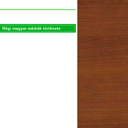
Régi magyar márkák története