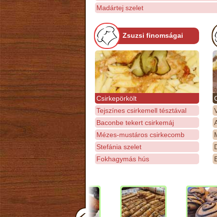
Madártej szelet
Zsuzsi finomságai
Csirkepörkölt
Tejszínes csirkemell tésztával
Baconbe tekert csirkemáj
Mézes-mustáros csirkecomb
M
Stefánia szelet
D
Fokhagymás hús
E