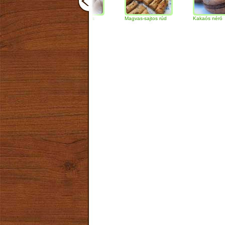
Csokoládés-diós
Magvas-sajtos rúd
Kakaós néró
szendvics