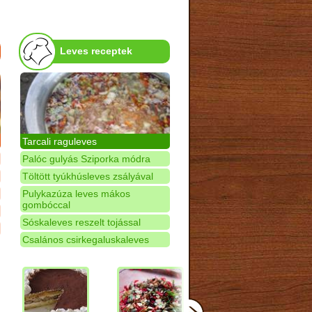
Leves receptek
Tarcali raguleves
Palóc gulyás Sziporka módra
Töltött tyúkhúsleves zsályával
Pulykazúza leves mákos
gombóccal
Sóskaleves reszelt tojással
Csalános csirkegaluskaleves