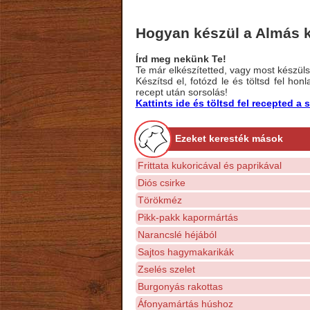
Hogyan készül a Almás 
Írd meg nekünk Te!
Te már elkészítetted, vagy most készülsz
Készítsd el, fotózd le és töltsd fel ho
recept után sorsolás!
Kattints ide és töltsd fel recepted 
Ezeket keresték mások
Frittata kukoricával és paprikával
Diós csirke
Törökméz
Pikk-pakk kapormártás
Narancslé héjából
Sajtos hagymakarikák
Zselés szelet
Burgonyás rakottas
Áfonyamártás húshoz