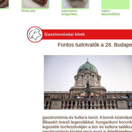
Almás pite
Zabpelyhes
Sajtos
Tira
túrógombóc
képviselőfánk
Gasztronómiai hírek
Fontos tudnivalók a 28. Budapes
gasztronómia és kultúra kerül. A borok kóstolá
Bikavért övező legendákkal, hungarikum borunk 
legszebb borfesztiválján a bor és kultúra találk
gasztronómiai kínálat teszi most is felejthetetlen