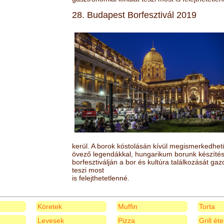
28. Budapest Borfesztivál 2019
kerül. A borok kóstolásán kívül megismerkedhet
övező legendákkal, hungarikum borunk készítésé
borfesztiválján a bor és kultúra találkozását ga
teszi most
is felejthetetlenné.
Köretek
Muffin
Torta
Levesek
Pizza
Grill ét