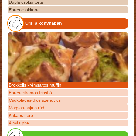
Dupla csokis torta
Epres csokitorta
Orsi a konyhában
Brokkolis krémsajtos muffin
Epres-citromos frissítő
Csokoládés-diós szendvics
Magvas-sajtos rúd
Kakaós néró
Almás pite