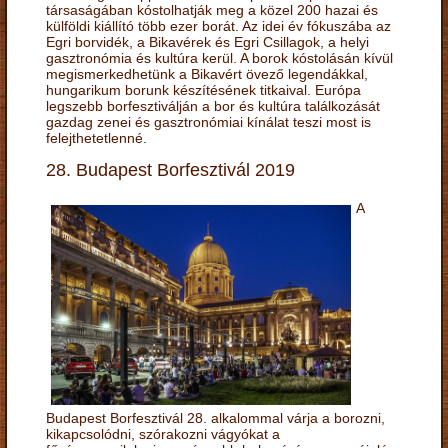
társaságában kóstolhatják meg a közel 200 hazai és
külföldi kiállító több ezer borát. Az idei év fókuszába az
Egri borvidék, a Bikavérek és Egri Csillagok, a helyi
gasztronómia és kultúra kerül. A borok kóstolásán kívül
megismerkedhetünk a Bikavért övező legendákkal,
hungarikum borunk készítésének titkaival. Európa
legszebb borfesztiválján a bor és kultúra találkozását
gazdag zenei és gasztronómiai kínálat teszi most is
felejthetetlenné.
28. Budapest Borfesztivál 2019
A
Budapest Borfesztivál 28. alkalommal várja a borozni,
kikapcsolódni, szórakozni vágyókat a