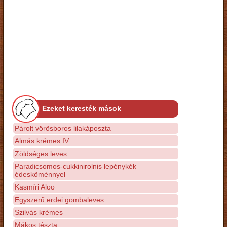
Ezeket keresték mások
Párolt vörösboros lilakáposzta
Almás krémes IV.
Zöldséges leves
Paradicsomos-cukkinirolnis lepénykék
édesköménnyel
Kasmíri Aloo
Egyszerű erdei gombaleves
Szilvás krémes
Mákos tészta