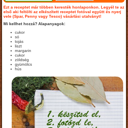
Ezt a receptet már többen keresték honlaponkon. Legyél te az
első aki feltölti az elkészített receptet fotóval együtt és nyerj
vele (Spar, Penny vagy Tesco) vásárlási utalványt!
Mi kellhet hozzá? Alapanyagok:
cukor
só
tojás
liszt
margarin
cukor
zöldség
gyümölcs
hús