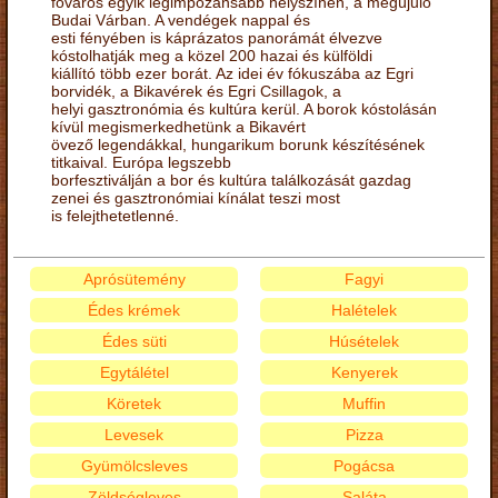
főváros egyik legimpozánsabb helyszínén, a megújuló
Budai Várban. A vendégek nappal és
esti fényében is káprázatos panorámát élvezve
kóstolhatják meg a közel 200 hazai és külföldi
kiállító több ezer borát. Az idei év fókuszába az Egri
borvidék, a Bikavérek és Egri Csillagok, a
helyi gasztronómia és kultúra kerül. A borok kóstolásán
kívül megismerkedhetünk a Bikavért
övező legendákkal, hungarikum borunk készítésének
titkaival. Európa legszebb
borfesztiválján a bor és kultúra találkozását gazdag
zenei és gasztronómiai kínálat teszi most
is felejthetetlenné.
Aprósütemény
Fagyi
Édes krémek
Halételek
Édes süti
Húsételek
Egytálétel
Kenyerek
Köretek
Muffin
Levesek
Pizza
Gyümölcsleves
Pogácsa
Zöldségleves
Saláta