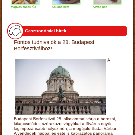
Magvas-sajtos rúd
Kakaós néró
Almás pite
Zabpel
túrógo
Gasztronómiai hírek
Fontos tudnivalók a 28. Budapest
Borfesztiválhoz!
A
Budapest Borfesztivál 28. alkalommal várja a borozni,
kikapcsolódni, szórakozni vágyókat a főváros egyik
legimpozánsabb helyszínén, a megújuló Budai Várban.
A vendégek nappal és este is káprázatos panoráma