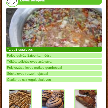
Leves receptek
Tarcali raguleves
Palóc gulyás Sziporka módra
Töltött tyúkhúsleves zsályával
Pulykazúza leves mákos gombóccal
Sóskaleves reszelt tojással
Csalános csirkegaluskaleves