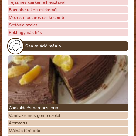
Tejszínes csirkemell tésztával
Baconbe tekert csirkemáj
Mézes-mustáros csirkecomb
Stefánia szelet
Fokhagymás hús
Csokoládé mánia
Csokoládés-narancs torta
Vaníliakrémes gomb szelet
Atomtorta
Málnás túrótorta