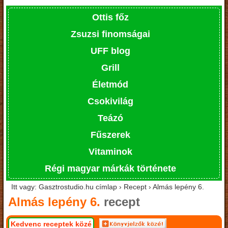
Ottis főz
Zsuzsi finomságai
UFF blog
Grill
Életmód
Csokivilág
Teázó
Fűszerek
Vitaminok
Régi magyar márkák története
Itt vagy: Gasztrostudio.hu címlap › Recept › Almás lepény 6.
Almás lepény 6.
recept
Kedvenc receptek közé