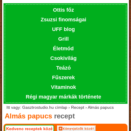
Ottis főz
Zsuzsi finomságai
UFF blog
Grill
Életmód
Csokivilág
Teázó
Fűszerek
Vitaminok
Régi magyar márkák története
Itt vagy: Gasztrostudio.hu címlap › Recept › Almás papucs
Almás papucs
recept
Kedvenc receptek közé