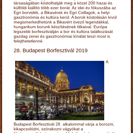
társaságában kóstolhatják meg a közel 200 hazai és
külföldi kiállító több ezer borát. Az idei év fókuszába az
Egri borvidék, a Bikavérek és Egri Csillagok, a helyi
gasztronómia és kultúra kerül. A borok kóstolásán kívül
megismerkedhetünk a Bikavért övező legendákkal,
hungarikum borunk készítésének titkaival. Európa
legszebb borfesztiválján a bor és kultúra találkozását
gazdag zenei és gasztronómiai kínálat teszi most is
felejthetetlenné.
28. Budapest Borfesztivál 2019
A
Budapest Borfesztivál 28. alkalommal várja a borozni,
kikapcsolódni, szórakozni vágyókat a