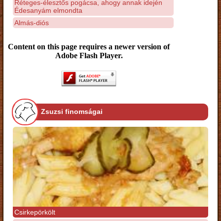
Réteges-élesztős pogácsa, ahogy annak idején
Édesanyám elmondta
Almás-diós
Content on this page requires a newer version of
Adobe Flash Player.
Zsuzsi finomságai
Csirkepörkölt