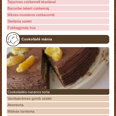
Tejszínes csirkemell tésztával
Baconbe tekert csirkemáj
Mézes-mustáros csirkecomb
Stefánia szelet
Fokhagymás hús
Csokoládé mánia
Csokoládés-narancs torta
Vaníliakrémes gomb szelet
Atomtorta
Málnás túrótorta