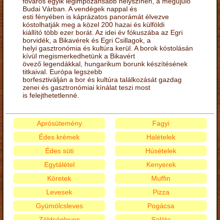
főváros egyik legimpozánsabb helyszínén, a megújuló
Budai Várban. A vendégek nappal és
esti fényében is káprázatos panorámát élvezve
kóstolhatják meg a közel 200 hazai és külföldi
kiállító több ezer borát. Az idei év fókuszába az Egri
borvidék, a Bikavérek és Egri Csillagok, a
helyi gasztronómia és kultúra kerül. A borok kóstolásán
kívül megismerkedhetünk a Bikavért
övező legendákkal, hungarikum borunk készítésének
titkaival. Európa legszebb
borfesztiválján a bor és kultúra találkozását gazdag
zenei és gasztronómiai kínálat teszi most
is felejthetetlenné.
Aprósütemény
Fagyi
Édes krémek
Halételek
Édes süti
Húsételek
Egytálétel
Kenyerek
Köretek
Muffin
Levesek
Pizza
Gyümölcsleves
Pogácsa
Zöldségleves
Saláta