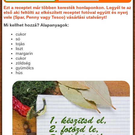
Ezt a receptet már többen keresték honlaponkon. Legyél te az
első aki feltölti az elkészített receptet fotóval együtt és nyerj
vele (Spar, Penny vagy Tesco) vásárlási utalványt!
Mi kellhet hozzá? Alapanyagok:
cukor
só
tojás
liszt
margarin
cukor
zöldség
gyümölcs
hús