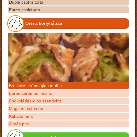
Dupla csokis torta
Epres csokitorta
Orsi a konyhában
Brokkolis krémsajtos muffin
Epres-citromos frissítő
Csokoládés-diós szendvics
Magvas-sajtos rúd
Kakaós néró
Almás pite