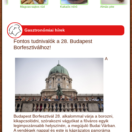
Magvas-sajtos rúd
Kakaós néró
Almás pite
Gasztronómiai hírek
Fontos tudnivalók a 28. Budapest
Borfesztiválhoz!
A
Budapest Borfesztivál 28. alkalommal várja a borozni,
kikapcsolódni, szórakozni vágyókat a főváros egyik
legimpozánsabb helyszínén, a megújuló Budai Várban.
A vendégek nappal és este is káprázatos panoráma