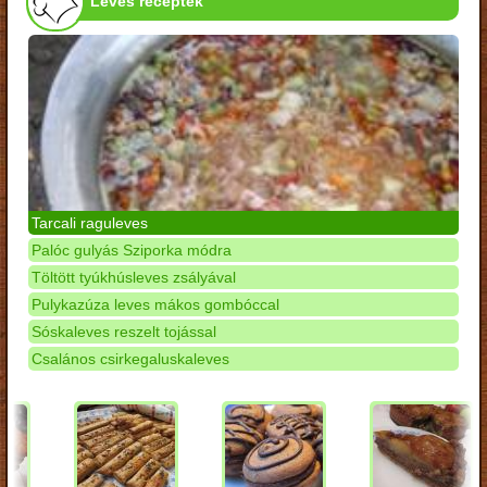
Leves receptek
Tarcali raguleves
Palóc gulyás Sziporka módra
Töltött tyúkhúsleves zsályával
Pulykazúza leves mákos gombóccal
Sóskaleves reszelt tojással
Csalános csirkegaluskaleves