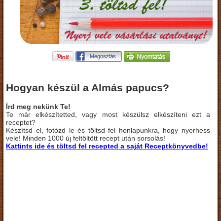
Hogyan készül a Almás papucs?
Írd meg nekünk Te!
Te már elkészítetted, vagy most készülsz elkészíteni ezt a
receptet?
Készítsd el, fotózd le és töltsd fel honlapunkra, hogy nyerhess
vele! Minden 1000 új feltöltött recept után sorsolás!
Kattints ide és töltsd fel recepted a saját Receptkönyvedbe!